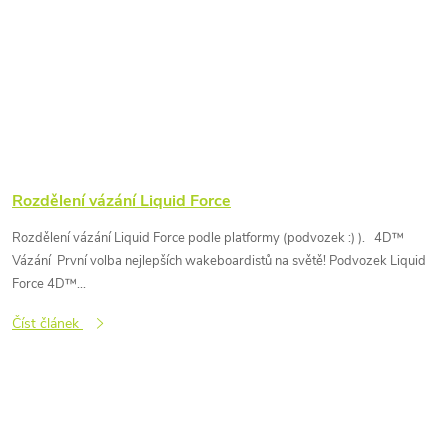
Rozdělení vázání Liquid Force
Rozdělení vázání Liquid Force podle platformy (podvozek :) ). 4D™
Vázání První volba nejlepších wakeboardistů na světě! Podvozek Liquid
Force 4D™...
Číst článek