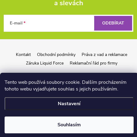
a slevách
Z
á
E-mail
ODEBÍRAT
p
a
Kontakt
Obchodní podmínky
Práva z vad a reklamace
Záruka Liquid Force
Reklamační řád pro firmy
t
í
Tento web používá soubory cookie. Dalším procházením
tohoto webu vyjadřujete souhlas s jejich používáním.
Copyright 2026
wakeshop.cz
. Všechna práva vyhrazena.
Nastavení
📏
Vytvořil Shoptet
Souhlasím