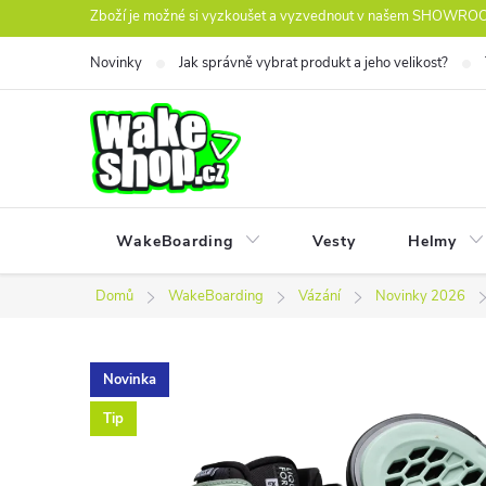
Přejít
Zboží je možné si vyzkoušet a vyzvednout v našem SHOWROOM
na
Novinky
Jak správně vybrat produkt a jeho velikost?
obsah
WakeBoarding
Vesty
Helmy
Domů
WakeBoarding
Vázání
Novinky 2026
Novinka
Tip