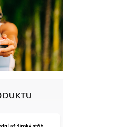
ODUKTU
ední až široký střih