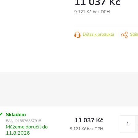
11 037 Kč
9 121 Kč bez DPH
Měrná
cena:
Dotaz k produktu
Sdíl
Skladem
11 037 Kč
EAN:
013576557915
Můžeme doručit do
9 121 Kč bez DPH
11.8.2026