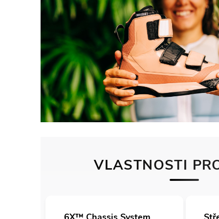
VLASTNOSTI PR
6X™ Chassis System
Stř