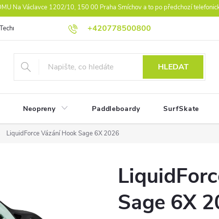
U Na Václavce 1202/10, 150 00 Praha Smíchov a to po předchozí telefonic
+420778500800
Technologie
Athlet Driven Inovation
Práva z vad reklamace
Ko
HLEDAT
Neopreny
Paddleboardy
SurfSkate
LiquidForce Vázání Hook Sage 6X 2026
LiquidFor
Sage 6X 2