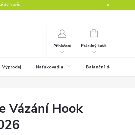
ké domluvě.
ntakty
NÁKUPNÍ
KOŠÍK
Prázdný košík
Přihlášení
Výprodej
Nafukovadla
Balanční desky
ce Vázání Hook
026