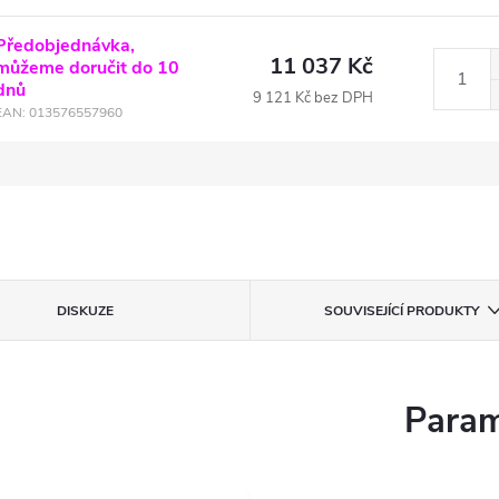
Předobjednávka,
11 037 Kč
můžeme doručit do 10
dnů
9 121 Kč bez DPH
EAN:
013576557960
DISKUZE
SOUVISEJÍCÍ PRODUKTY
Param