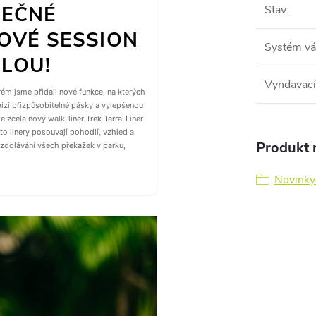
NEČNÉ
Stav
:
OVÉ SESSION
Systém vá
ILOU!
Vyndavací
ém jsme přidali nové funkce, na kterých
bízí přizpůsobitelné pásky a vylepšenou
 zcela nový walk-liner Trek Terra-Liner
yto linery posouvají pohodlí, vzhled a
Produkt n
 zdolávání všech překážek v parku,
Novink