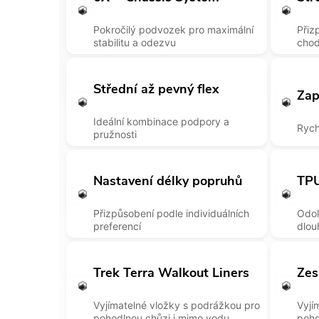
Pokročilý podvozek pro maximální
Přiz
stabilitu a odezvu
chod
Střední až pevný flex
Zap
Ideální kombinace podpory a
Rych
pružnosti
Nastavení délky popruhů
TPU
Přizpůsobení podle individuálních
Odol
preferencí
dlou
Trek Terra Walkout Liners
Zes
Vyjímatelné vložky s podrážkou pro
Vyjí
pohodlnou chůzi i mimo vodu
poho