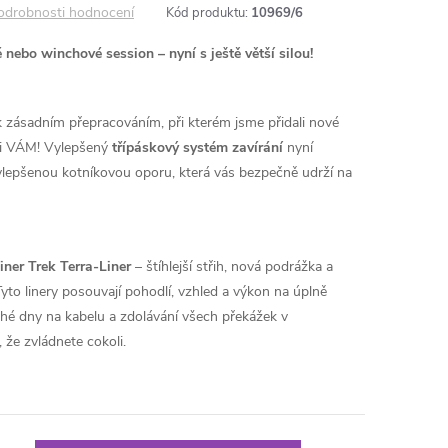
odrobnosti hodnocení
Kód produktu:
10969/6
nebo winchové session – nyní s ještě větší silou!
k zásadním přepracováním, při kterém jsme přidali nové
i i VÁM! Vylepšený
třípáskový systém zavírání
nyní
ylepšenou kotníkovou oporu, která vás bezpečně udrží na
iner Trek Terra-Liner
– štíhlejší střih, nová podrážka a
Tyto linery posouvají pohodlí, vzhled a výkon na úplně
hé dny na kabelu a zdolávání všech překážek v
 že zvládnete cokoli.