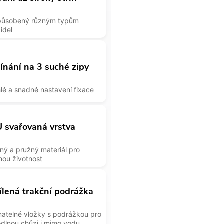
působený různým typům
idel
ínání na 3 suché zipy
lé a snadné nastavení fixace
 svařovaná vrstva
ný a pružný materiál pro
hou životnost
ílená trakční podrážka
matelné vložky s podrážkou pro
dlnou chůzi i mimo vodu