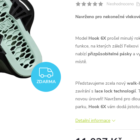
P
Neohodnoceno
Navrženo pro nekonečné vlekové 
Model
Hook 6X
prošel minulý ro
funkce, na kterých záleží Felixov
nabízí
přizpůsobitelné pásky
a v
místě.
ZDARMA
ZDARMA
Představujeme zcela nový
walk-l
zavírání s
lace lock technologií
. 
novou úroveň! Navržené pro dlou
parku,
Hook 6X
vám dodá jistotu,
Detailní informace