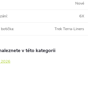
Nové
zání
:
6X
 botička
:
Trek Terra-Liners
aleznete v této kategorii
y 2026