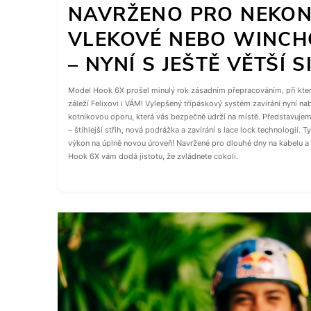
NAVRŽENO PRO NEKO
VLEKOVÉ NEBO WINCH
– NYNÍ S JEŠTĚ VĚTŠÍ S
Model Hook 6X prošel minulý rok zásadním přepracováním, při kter
záleží Felixovi i VÁM! Vylepšený třípáskový systém zavírání nyní na
kotníkovou oporu, která vás bezpečně udrží na místě. Představujeme
– štíhlejší střih, nová podrážka a zavírání s lace lock technologií. T
výkon na úplně novou úroveň! Navržené pro dlouhé dny na kabelu a
Hook 6X vám dodá jistotu, že zvládnete cokoli.