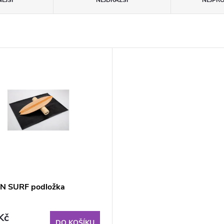
ĚJŠÍ
NEJDRAŽŠÍ
NEJPR
N SURF podložka
Kč
DO KOŠÍKU