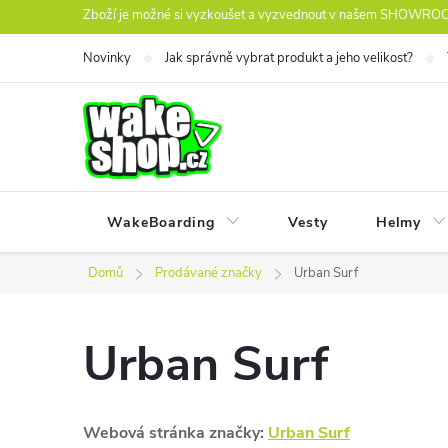
Přejít
Zboží je možné si vyzkoušet a vyzvednout v našem SHOWROOM
na
Novinky
Jak správně vybrat produkt a jeho velikost?
obsah
WakeBoarding
Vesty
Helmy
Domů
Prodávané značky
Urban Surf
Urban Surf
Webová stránka značky:
Urban Surf