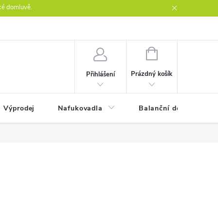
ké domluvě.
ntakty
NÁKUPNÍ
KOŠÍK
Prázdný košík
Přihlášení
Výprodej
Nafukovadla
Balanční desky