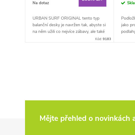
o
Na dotaz
Skl
u
d
URBAN SURF ORIGINAL tento typ
Podlož
k
balanční desky je navržen tak, abyste si
jako pr
u
na něm užili co nejvíce zábavy, ale také
podlah
posílili své tělo.Je svižný, lehký...
větší g
t
Kód:
9183
k
ů
t
O
v
ů
l
á
d
Mějte přehled o novinkách
Z
a