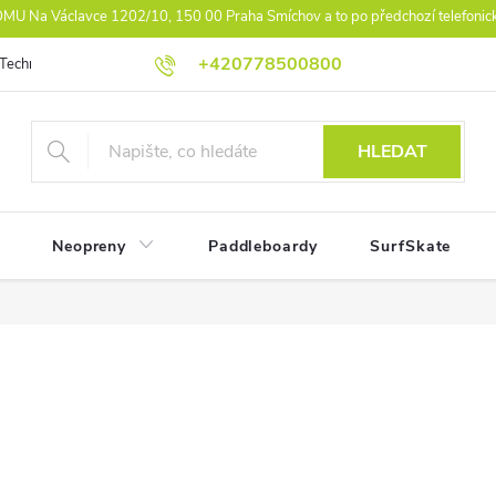
U Na Václavce 1202/10, 150 00 Praha Smíchov a to po předchozí telefonic
+420778500800
Technologie
Athlet Driven Inovation
Práva z vad reklamace
Ko
HLEDAT
Neopreny
Paddleboardy
SurfSkate