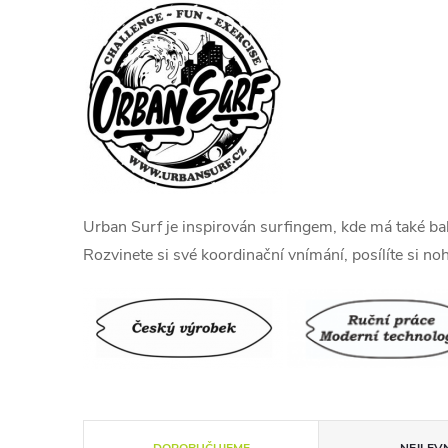
Urban Surf je inspirován surfingem, kde má také bal
Rozvinete si své koordinační vnímání, posílíte si nohy
Ř