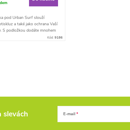
adem
ka pod Urban Surf slouží
otiskluz a také jako ochrana Vaší
y. S podložkou dodáte mnohem
rip k vašemu...
Kód:
9186
a slevách
E-mail