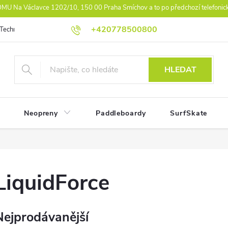
U Na Václavce 1202/10, 150 00 Praha Smíchov a to po předchozí telefonic
+420778500800
Technologie
Athlet Driven Inovation
Práva z vad reklamace
Ko
HLEDAT
Neopreny
Paddleboardy
SurfSkate
LiquidForce
Nejprodávanější