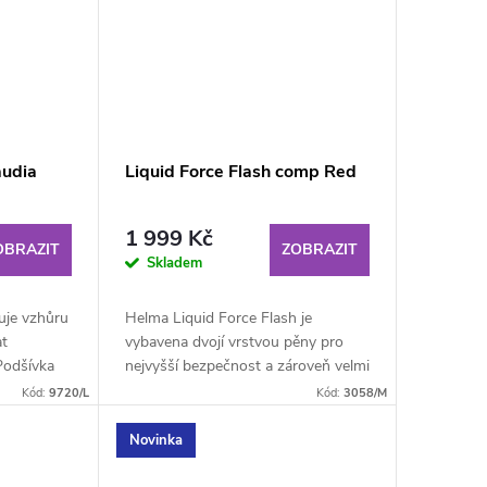
audia
Liquid Force Flash comp Red
1 999 Kč
OBRAZIT
ZOBRAZIT
Skladem
uje vzhůru
Helma Liquid Force Flash je
at
vybavena dvojí vrstvou pěny pro
Podšívka
nejvyšší bezpečnost a zároveň velmi
příjemnou vnitří vystýlkou tak, aby
Kód:
9720/L
Kód:
3058/M
zajistila...
Novinka