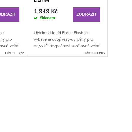
DENIM
1 949 Kč
OBRAZIT
ZOBRAZIT
Skladem
je
UHelma Liquid Force Flash je
ěny pro
vybavena dvojí vrstvou pěny pro
roveň velmi
nejvyšší bezpečnost a zároveň velmi
 tak, aby
příjemnou vnitří vystýlkou tak, aby
Kód:
3037/M
Kód:
6699/XS
zajistila...