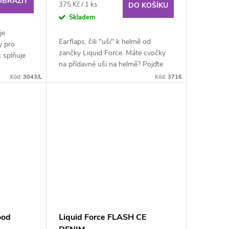
OBRAZIT
Měrná
375 Kč / 1 ks
DO KOŠÍKU
cena:
Skladem
je
Earflaps, čili "uši" k helmě od
y pro
zančky Liquid Force. Máte cvočky
k splňuje
na přídavné uši na helmě? Pojďte
í volba
vyzkoušet ještě bezpečnější jízdu s
Kód:
3043/L
Kód:
3716
krytkami na...
ood
Liquid Force FLASH CE