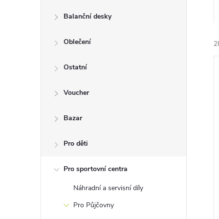
n
Balanční desky
e
Oblečení
2
l
Ostatní
Voucher
Bazar
í
i
Pro děti
Pro sportovní centra
Náhradní a servisní díly
Pro Půjčovny