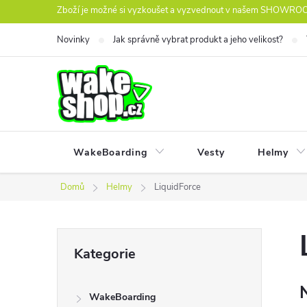
Přejít
Zboží je možné si vyzkoušet a vyzvednout v našem SHOWROOM
na
Novinky
Jak správně vybrat produkt a jeho velikost?
obsah
WakeBoarding
Vesty
Helmy
Domů
Helmy
LiquidForce
P
Přeskočit
Kategorie
kategorie
o
WakeBoarding