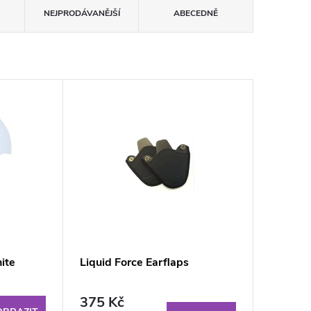
NEJPRODÁVANĚJŠÍ
ABECEDNĚ
ite
Liquid Force Earflaps
375 Kč