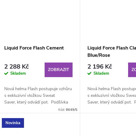
Liquid Force Flash Cement
Liquid Force Flash Cl
Blue/Rose
2 288 Kč
2 196 Kč
ZOBRAZIT
Z
Skladem
Skladem
Nová helma Flash postupuje vzhůru
Nová helma Flash postup
s exkluzivní vložkou Sweat
s exkluzivní vložkou Swe
Saver, který odvádí pot. Podšívka
Saver, který odvádí pot. 
Sweat Savcer se...
Sweat Savcer se...
Kód:
8649/S
Novinka