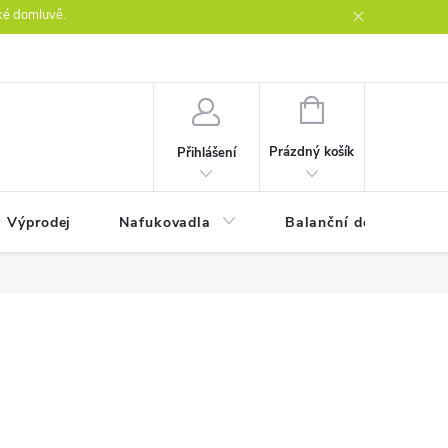
ké domluvě.
ntakty
NÁKUPNÍ
KOŠÍK
Prázdný košík
Přihlášení
Výprodej
Nafukovadla
Balanční desky