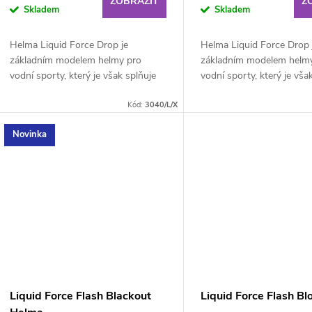
d
ZOBRAZIT
Z
Skladem
Skladem
o
u
Helma Liquid Force Drop je
Helma Liquid Force Drop 
d
základním modelem helmy pro
základním modelem helm
k
vodní sporty, který je však splňuje
vodní sporty, který je vša
u
všechny standardy! Ideální volba
všechny standardy! Ideáln
t
Kód:
3040/L/X
pro ty, kteří hledají...
pro ty, kteří hledají...
k
Novinka
ů
t
ů
Liquid Force Flash Blackout
Liquid Force Flash Bl