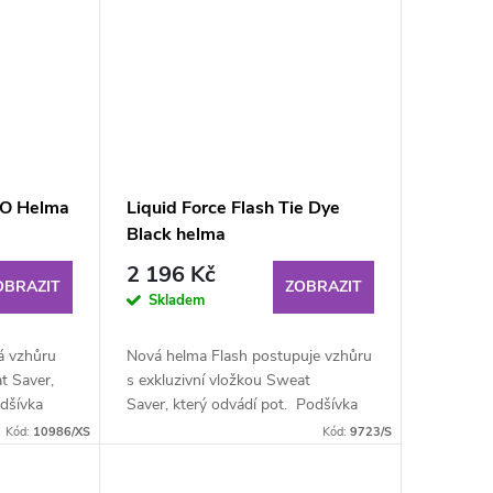
AO Helma
Liquid Force Flash Tie Dye
Black helma
2 196 Kč
OBRAZIT
ZOBRAZIT
Skladem
á vzhůru
Nová helma Flash postupuje vzhůru
t Saver,
s exkluzivní vložkou Sweat
odšívka
Saver, který odvádí pot. Podšívka
Sweat Savcer se skládá z kvalitní
Kód:
10986/XS
Kód:
9723/S
pěny s dvojitou...