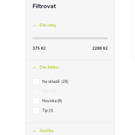
Dle ceny
375
Kč
2288
Kč
Dle štítku
Na skladě
28
Akce
0
Novinka
8
Tip
3
Značky