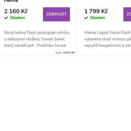
Helma
2 160 Kč
1 799 Kč
ZOBRAZIT
Z
Skladem
Skladem
Nová helma Flash postupuje vzhůru
Helma Liquid Force Flash 
s exkluzivní vložkou Sweat Saver,
vybavena dvojí vrstvou p
který odvádí pot. Podšívka Sweat
nejvyšší bezpečnost a zá
Savcer se skládá z kvalitní pěny s...
příjemnou vnitří vystýlkou
Kód:
3497/M
zajistila...