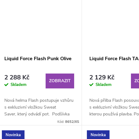
Liquid Force Flash Punk Olive
Liquid Force Flash T
2 288 Kč
2 129 Kč
ZOBRAZIT
Z
Skladem
Skladem
Nová helma Flash postupuje vzhůru
Nová přilba Flash posouv
s exkluzivní vložkou Sweat
s exkluzivní vložkou Swea
Saver, který odvádí pot. Podšívka
kterou používá plavba. P
Sweat Savcer se...
Sweat Saver se skládá...
Kód:
8652/XS
Novinka
Novinka