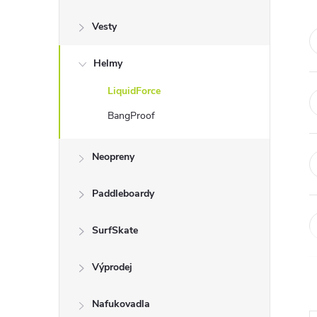
s
Vesty
t
Helmy
r
LiquidForce
a
BangProof
n
Neopreny
n
Paddleboardy
í
SurfSkate
p
Výprodej
a
Nafukovadla