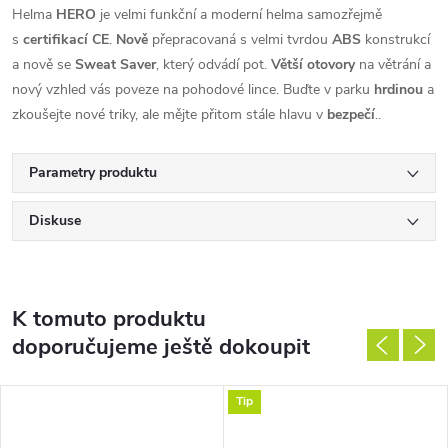
Helma
HERO
je velmi funkční a moderní helma samozřejmě
s
certifikací CE
.
Nově
přepracovaná s velmi tvrdou
ABS
konstrukcí
a nově se
Sweat Saver
, který odvádí pot.
Větší otovory
na větrání a
nový vzhled vás poveze na pohodové lince. Buďte v parku
hrdinou
a
zkoušejte nové triky, ale mějte přitom stále hlavu v
bezpečí
..
Parametry produktu
Diskuse
K tomuto produktu
doporučujeme ještě dokoupit
Tip