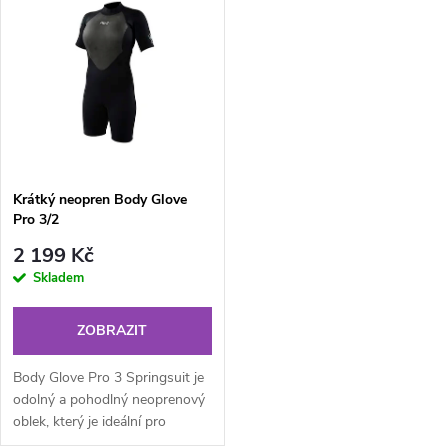
k
chladným počasím....
špičkové materiály, pokročilé...
t
t
ů
ů
Krátký neopren Body Glove
Pro 3/2
2 199 Kč
Skladem
ZOBRAZIT
Body Glove Pro 3 Springsuit je
odolný a pohodlný neoprenový
oblek, který je ideální pro
všechny vodní sporty. Díky