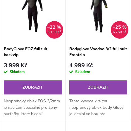
ý
Nejprodávanější
e
p
Abecedně
n
i
–22 %
–25 %
5 150 Kč
6 750 Kč
í
s
p
BodyGlove EOZ fullsuit
Bodyglove Voodoo 3/2 full suit
backzip
Frontzip
p
r
3 999 Kč
4 999 Kč
r
Skladem
Skladem
o
o
ZOBRAZIT
ZOBRAZIT
d
d
Neoprenový oblek EOS 3/2mm
Tento vysoce kvalitní
u
je navržen speciálně pro ženy-
neoprenový oblek Body Glove
surfařky, které hledají
je ideální volbou pro
u
kombinaci výkonu, stylu a
wakeboarding v českých
k
maximální ochrany před
podmínkách. Kombinuje