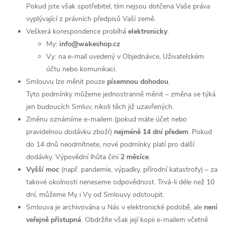
Pokud jste však spotřebitel, tím nejsou dotčena Vaše práva
vyplývající z právních předpisů Vaší země.
Veškerá korespondence probíhá
elektronicky
:
My:
info@wakeshop.cz
Vy: na e-mail uvedený v Objednávce, Uživatelském
účtu nebo komunikaci.
Smlouvu lze měnit pouze
písemnou dohodou
.
Tyto podmínky můžeme jednostranně měnit – změna se týká
jen budoucích Smluv, nikoli těch již uzavřených.
Změnu oznámíme e-mailem (pokud máte účet nebo
pravidelnou dodávku zboží)
nejméně 14 dní předem
. Pokud
do 14 dnů neodmítnete, nové podmínky platí pro další
dodávky. Výpovědní lhůta činí
2 měsíce
.
Vyšší moc
(např. pandemie, výpadky, přírodní katastrofy) – za
takové okolnosti neneseme odpovědnost. Trvá-li déle než 10
dní, můžeme My i Vy od Smlouvy odstoupit.
Smlouva je archivována u Nás v elektronické podobě, ale
není
veřejně přístupná
. Obdržíte však její kopii e-mailem včetně