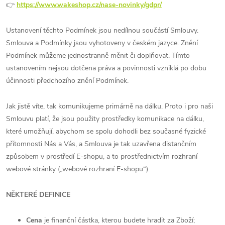
👉
https://www.wakeshop.cz/nase-novinky/gdpr/
Ustanovení těchto Podmínek jsou nedílnou součástí Smlouvy.
Smlouva a Podmínky jsou vyhotoveny v českém jazyce. Znění
Podmínek můžeme jednostranně měnit či doplňovat. Tímto
ustanovením nejsou dotčena práva a povinnosti vzniklá po dobu
účinnosti předchozího znění Podmínek.
Jak jistě víte, tak komunikujeme primárně na dálku. Proto i pro naši
Smlouvu platí, že jsou použity prostředky komunikace na dálku,
které umožňují, abychom se spolu dohodli bez současné fyzické
přítomnosti Nás a Vás, a Smlouva je tak uzavřena distančním
způsobem v prostředí E-shopu, a to prostřednictvím rozhraní
webové stránky („webové rozhraní E-shopu“).
NĚKTERÉ DEFINICE
Cena
je finanční částka, kterou budete hradit za Zboží;