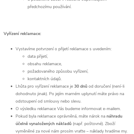
předchozímu používání.
Vyřízení reklamace:
Vystavíme potvrzení o přijetí reklamace s uvedením:
data přijetí,
obsahu reklamace,
požadovaného způsobu vyřízení,
kontaktních údajů.
Lhůta pro vyřízení reklamace je
30 dnů
od doručení (není-li
dohodnuto jinak). Po jejím marném uplynutí máte právo na
odstoupení od smlouvy nebo slevu.
O výsledku reklamace Vás budeme informovat e-mailem.
Pokud byla reklamace oprávněná, máte nárok na
náhradu
účelně vynaložených nákladů
(např. poštovné). Zboží
vyměněné za nové nám prosím vraťte – náklady hradíme my.