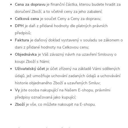
Cena za dopravu
je finanční částka, kterou budete hradit za
doručení Zboží, a to včetně ceny za jeho zabalení;
Celková cena
je součet Ceny a Ceny za dopravu;
DPH
je daň z přidané hodnoty dle platných právních
předpisů;
Faktura
je daňový doklad vystavený v souladu se zákonem o
dani z přidané hodnoty na Celkovou cenu;
Objednávka
je Váš závazný návrh na uzavření Smlouvy o
koupi Zboží s Námi;
Uživatelský účet
je účet zřízený na základě Vámi sdělených
údajů, jež umožňuje uchování zadaných údajů a uchovávání
historie objednaného Zboží a uzavřených Smluv;
Vy
jste osoba nakupující na Našem E-shopu, právními
předpisy označovaná jako kupující;
Zboží
je vše, co můžete nakoupit na E-shopu.