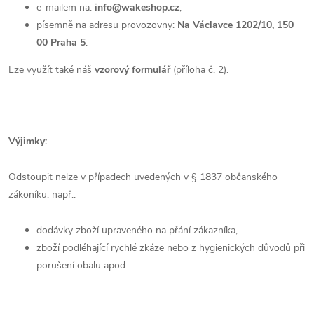
e-mailem na:
info@wakeshop.cz
,
písemně na adresu provozovny:
Na Václavce 1202/10, 150
00 Praha 5
.
Lze využít také náš
vzorový formulář
(příloha č. 2).
Výjimky:
Odstoupit nelze v případech uvedených v § 1837 občanského
zákoníku, např.:
dodávky zboží upraveného na přání zákazníka,
zboží podléhající rychlé zkáze nebo z hygienických důvodů při
porušení obalu apod.