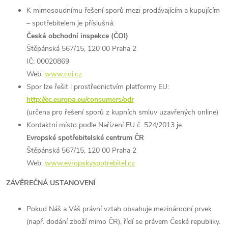
K mimosoudnímu řešení sporů mezi prodávajícím a kupujícím
– spotřebitelem je příslušná:
Česká obchodní inspekce (ČOI)
Štěpánská 567/15, 120 00 Praha 2
IČ: 00020869
Web:
www.coi.cz
Spor lze řešit i prostřednictvím platformy EU:
http://ec.europa.eu/consumers/odr
(určena pro řešení sporů z kupních smluv uzavřených online)
Kontaktní místo podle Nařízení EU č. 524/2013 je:
Evropské spotřebitelské centrum ČR
Štěpánská 567/15, 120 00 Praha 2
Web:
www.evropskyspotrebitel.cz
ZÁVĚREČNÁ USTANOVENÍ
Pokud Náš a Váš právní vztah obsahuje mezinárodní prvek
(např. dodání zboží mimo ČR), řídí se právem České republiky.