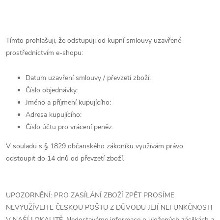
Tímto prohlašuji, že odstupuji od kupní smlouvy uzavřené
prostřednictvím e-shopu:
Datum uzavření smlouvy / převzetí zboží:
Číslo objednávky:
Jméno a příjmení kupujícího:
Adresa kupujícího:
Číslo účtu pro vrácení peněz:
V souladu s § 1829 občanského zákoníku využívám právo
odstoupit do 14 dnů od převzetí zboží.
UPOZORNĚNÍ: PRO ZASÍLÁNÍ ZBOŽÍ ZPĚT PROSÍME
NEVYUŽÍVEJTE ČESKOU POŠTU Z DŮVODU JEJÍ NEFUNKČNOSTI
V NAŠÍ LOKALITĚ. Nedostaváme informace o uložených zásilkách a