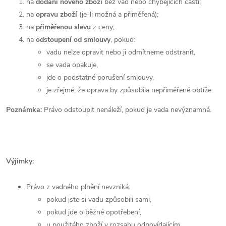
na
dodání nového zboží
bez vad nebo chybějících částí;
na
opravu zboží
(je-li možná a přiměřená);
na
přiměřenou slevu
z ceny;
na
odstoupení od smlouvy
, pokud:
vadu nelze opravit nebo ji odmítneme odstranit,
se vada opakuje,
jde o podstatné porušení smlouvy,
je zřejmé, že oprava by způsobila nepřiměřené obtíže.
Poznámka:
Právo odstoupit nenáleží, pokud je vada nevýznamná.
Výjimky:
Právo z vadného plnění nevzniká:
pokud jste si vadu způsobili sami,
pokud jde o běžné opotřebení,
u použitého zboží v rozsahu odpovídajícím