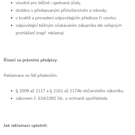
vhodné pro běžné i sjednané účely;
dodáno s předepsaným příslušenstvím a návody;
v kvalitě a provedení odpovídajícím předloze či vzorku;
odpovídající běžným očekáváním zákazníka dle veřejných
prohlášení (např. reklama).
Řízení se právními předpisy:
Reklamace se řídí především:
§ 2099 až 2117 a § 2161 až 2174b občanského zákoníku,
zákonem č. 634/1992 Sb., o ochraně spotřebitele.
Jak reklamaci uplatnit: