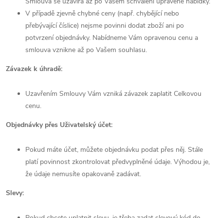
Smlouva se uzavírá až po Vašem schválení upravené nabídky.
V případě zjevně chybné ceny (např. chybějící nebo
přebývající číslice) nejsme povinni dodat zboží ani po
potvrzení objednávky. Nabídneme Vám opravenou cenu a
smlouva vznikne až po Vašem souhlasu.
Závazek k úhradě:
Uzavřením Smlouvy Vám vzniká závazek zaplatit Celkovou
cenu.
Objednávky přes Uživatelský účet:
Pokud máte účet, můžete objednávku podat přes něj. Stále
platí povinnost zkontrolovat předvyplněné údaje. Výhodou je,
že údaje nemusíte opakovaně zadávat.
Slevy:
Pokud chcete uplatnit slevu, je třeba zadat slevový kód do