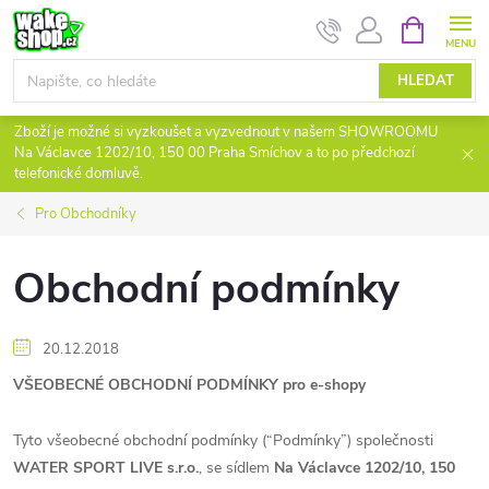
Přejít
NÁKUPNÍ
KOŠÍK
na
obsah
HLEDAT
Zboží je možné si vyzkoušet a vyzvednout v našem SHOWROOMU
Na Václavce 1202/10, 150 00 Praha Smíchov a to po předchozí
telefonické domluvě.
Pro Obchodníky
Obchodní podmínky
20.12.2018
VŠEOBECNÉ OBCHODNÍ PODMÍNKY pro e-shopy
Tyto všeobecné obchodní podmínky (“Podmínky”) společnosti
WATER SPORT LIVE s.r.o.
, se sídlem
Na Václavce 1202/10, 150