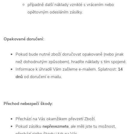
případně další náklady vzniklé s vrácením nebo
opětovným odesláním zásilky.
Opakované doručení:
Pokud bude nutné zboží doručovat opakovaně (nebo jinak
než dohodnutým způsobem), hradíte náklady s tím spojené.
Informace k úhradě Vám zašleme e-mailem. Splatnost:
14
dnů
od doručení e-mailu.
Přechod nebezpečí škody:
Přechází na Vás okamžikem převzetí Zboží.
Pokud zásilku
nepřevezmete
, ale měli jste tu možnost,
přechází riziko škody i tak na Vás.