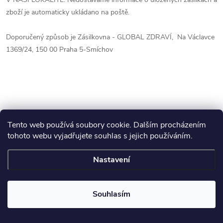
zboží je automaticky ukládano na poště.
Doporučený způsob je Zásilkovna - GLOBAL ZDRAVÍ, Na Václavce
1369/24, 150 00 Praha 5-Smíchov
PŘEDCHOZÍ ČLÁNEK
DALŠÍ ČLÁNEK
Tento web používá soubory cookie. Dalším procházením
tohoto webu vyjadřujete souhlas s jejich používáním.
Nastavení
📏
Souhlasím
Mějte přehled o novinkách
a slevách