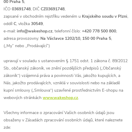
00 Praha 5
,
IČO
03691748
, DIČ
CZ03691748
,
zapsané v obchodním rejstříku vedeném u
Krajského soudu v Plzni
,
oddíl
C
, vložka
30549
,
e-mail:
info@wakeshop.cz
, telefonní číslo:
+420 778 500 800
,
adresa provozovny:
Na Václavce 1202/10, 150 00 Praha 5
,
(„My” nebo „Prodávající”)
upravují v souladu s ustanovením § 1751 odst. 1 zákona č. 89/2012
Sb., občanský zákoník, ve znění pozdějších předpisů („Občanský
zákoník“) vzájemná práva a povinnosti Vás, jakožto kupujících, a
Nás, jakožto prodávajících, vzniklá v souvislosti nebo na základě
kupní smlouvy („Smlouva“) uzavřené prostřednictvím E-shopu na
webových stránkách
www.wakeshop.cz
.
Všechny informace o zpracování Vašich osobních údajů jsou
obsaženy v Zásadách zpracování osobních údajů, které naleznete
zde: