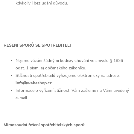
kdykoliv i bez udání důvodu.
ŘEŠENÍ SPORŮ SE SPOTŘEBITELI
Nejsme vázáni žádnými kodexy chování ve smyslu § 1826
odst. 1 písm. e) občanského zákoníku.
Stížnosti spotřebitelů vyřizujeme elektronicky na adrese:
info@wakeshop.cz
Informace o vyřízení stížnosti Vám zašleme na Vámi uvedený
e-mail.
Mimosoudní řešení spotřebitelských sporů: