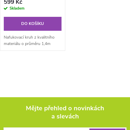
r
599 Kč
r
Skladem
o
o
DO KOŠÍKU
d
d
Nafukovací kruh z kvalitního
u
materiálu o průměru 1,4m
u
k
O
k
t
v
t
ů
l
ů
á
Mějte přehled o novinkách
d
a slevách
Z
a