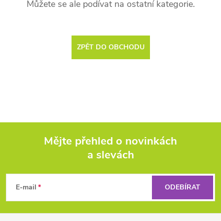
Můžete se ale podívat na ostatní kategorie.
ZPĚT DO OBCHODU
Mějte přehled o novinkách
a slevách
Z
á
E-mail
ODEBÍRAT
p