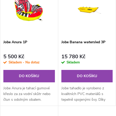
ý
e
p
Abecedně
n
i
í
s
p
Jobe Anura 1P
Jobe Banana watersled 3P
p
r
5 500 Kč
15 780 Kč
r
Skladem - Na dotaz
Skladem
o
o
DO KOŠÍKU
DO KOŠÍKU
d
d
Jobe Anura je tahací gumové
Jobe tahadlo je vyrobeno z
u
křeslo za za vodní skůtr nebo
kvalitních PVC materiálů s
člun s odolným obalem.
tepelně spojenými švy. Díky
u
prottiskluzovým sedátkům a
k
oříjemným rukojetím si jízdu