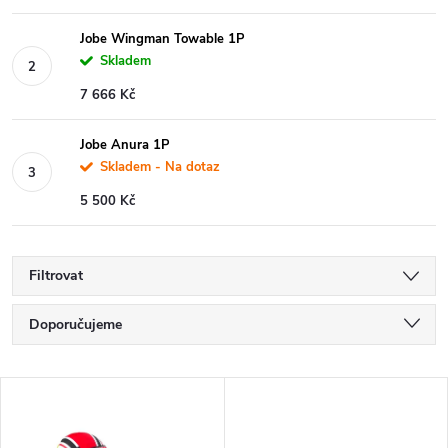
Jobe Wingman Towable 1P
Skladem
7 666 Kč
Jobe Anura 1P
Skladem - Na dotaz
5 500 Kč
Filtrovat
Ř
Doporučujeme
a
Nejlevnější
V
Nejdražší
z
Nejprodávanější