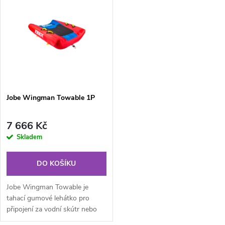
k
maximálně...
t
t
ů
ů
Jobe Wingman Towable 1P
7 666 Kč
Skladem
DO KOŠÍKU
Jobe Wingman Towable je
tahací gumové lehátko pro
připojení za vodní skútr nebo
člun, se 4 neoprenovými