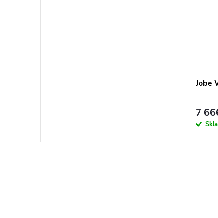
Jobe 
7 66
Skl