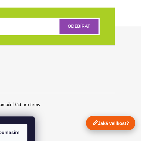
ODEBÍRAT
amační řád pro firmy
📏
Jaká velikost?
ouhlasím