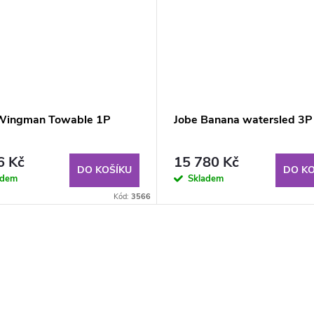
Wingman Towable 1P
Jobe Banana watersled 3P
6 Kč
15 780 Kč
DO KOŠÍKU
DO KO
adem
Skladem
Kód:
3566