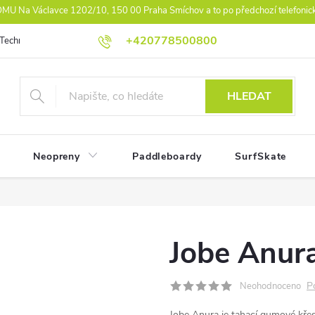
U Na Václavce 1202/10, 150 00 Praha Smíchov a to po předchozí telefonic
+420778500800
Technologie
Athlet Driven Inovation
Práva z vad reklamace
Ko
HLEDAT
Neopreny
Paddleboardy
SurfSkate
Jobe Anur
P
Neohodnoceno
Jobe Anura je tahací gumové křes