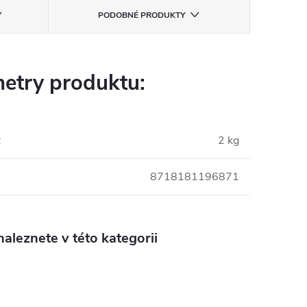
PODOBNÉ PRODUKTY
etry produktu:
:
2 kg
8718181196871
aleznete v této kategorii