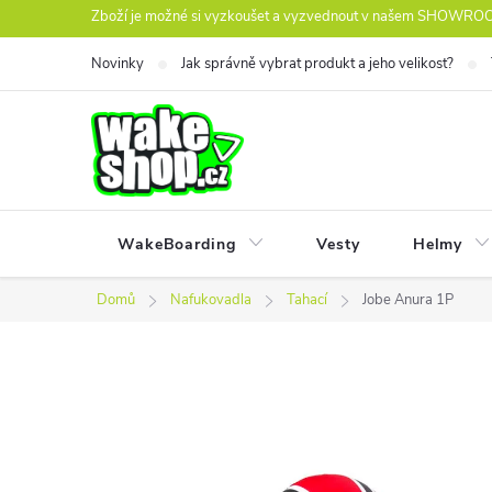
Přejít
Zboží je možné si vyzkoušet a vyzvednout v našem SHOWROOM
na
Novinky
Jak správně vybrat produkt a jeho velikost?
obsah
WakeBoarding
Vesty
Helmy
Domů
Nafukovadla
Tahací
Jobe Anura 1P