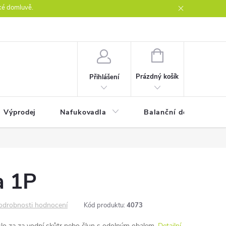
ké domluvě.
ntakty
NÁKUPNÍ
KOŠÍK
Prázdný košík
Přihlášení
Výprodej
Nafukovadla
Balanční desky
a 1P
odrobnosti hodnocení
Kód produktu:
4073
lo za za vodní skůtr nebo člun s odolným obalem.
Detailní