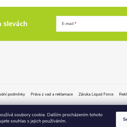
a slevách
E-mail
dní podmínky
Práva z vad a reklamace
Záruka Liquid Force
Rekl
oužívá soubory cookie. Dalším procházením tohoto
S
jete souhlas s jejich používáním.