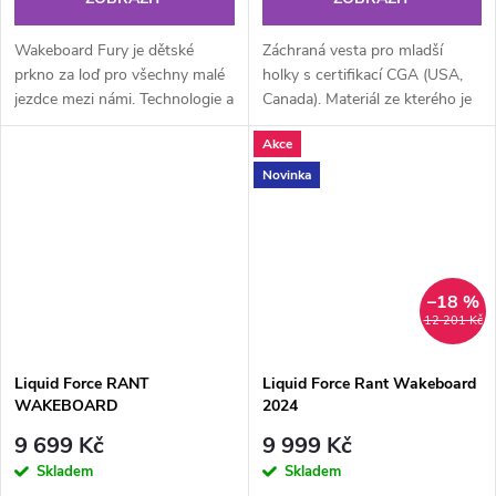
Wakeboard Fury je dětské
Záchraná vesta pro mladší
prkno za loď pro všechny malé
holky s certifikací CGA (USA,
jezdce mezi námi. Technologie a
Canada). Materiál ze kterého je
shape umožní rychlí start a
vesta vyrobena je vysoce
Akce
posun jezdce. K progresu
kvalitní a vestu dělá velmi...
jezdce...
Novinka
–18 %
12 201 Kč
Liquid Force RANT
Liquid Force Rant Wakeboard
WAKEBOARD
2024
9 699 Kč
9 999 Kč
Skladem
Skladem