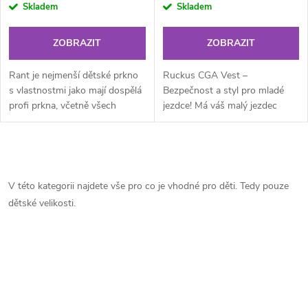
Skladem
Skladem
ZOBRAZIT
ZOBRAZIT
Rant je nejmenší dětské prkno
Ruckus CGA Vest –
s vlastnostmi jako mají dospělá
Bezpečnost a styl pro mladé
profi prkna, včetně všech
jezdce! Má váš malý jezdec
technologií,. Tohle je deska,
nekonečnou energii? 💥 Nechte
která vaše dítě posune velmi...
ho vybouřit se na vodě
bezpečně s vestou...
O
v
V této kategorii najdete vše pro co je vhodné pro děti. Tedy pouze
dětské velikosti.
l
á
d
a