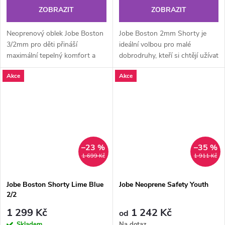
ZOBRAZIT
ZOBRAZIT
Neoprenový oblek Jobe Boston
Jobe Boston 2mm Shorty je
3/2mm pro děti přináší
ideální volbou pro malé
maximální tepelný komfort a
dobrodruhy, kteří si chtějí užívat
flexibilitu! Díky plně strečovému
vodní sporty v maximálním
Akce
Akce
neoprenu a inovativním...
pohodlí! Tento plně strečový...
–23 %
–35 %
1 699 Kč
1 911 Kč
Jobe Boston Shorty Lime Blue
Jobe Neoprene Safety Youth
2/2
1 299 Kč
1 242 Kč
od
Skladem
Na dotaz