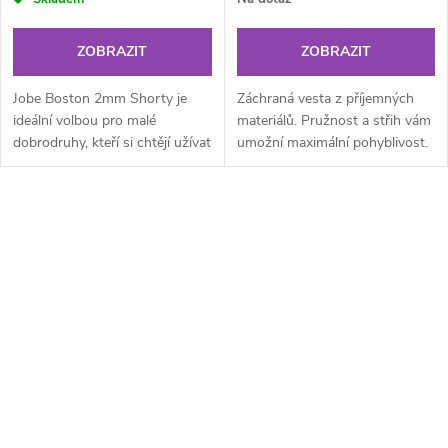
ZOBRAZIT
ZOBRAZIT
Jobe Boston 2mm Shorty je
Záchraná vesta z příjemných
ideální volbou pro malé
materiálů. Pružnost a střih vám
dobrodruhy, kteří si chtějí užívat
umožní maximální pohyblivost.
vodní sporty v maximálním
100N ISO-certified (life jacket)
pohodlí! Tento plně strečový...
Adjustable webbing...