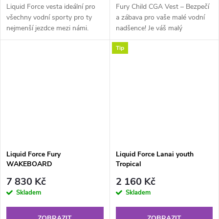
Liquid Force vesta ideální pro
Fury Child CGA Vest – Bezpečí
všechny vodní sporty pro ty
a zábava pro vaše malé vodní
nejmenší jezdce mezi námi.
nadšence! Je váš malý
Tato vesta je skvělá vtom, že
dobrodruh připraven na další
Tip
díky zipu, přesce a pásce mezi...
vodní dobrodružství? 🌊🚀 S
vestou...
Liquid Force Fury
Liquid Force Lanai youth
WAKEBOARD
Tropical
7 830 Kč
2 160 Kč
Skladem
Skladem
ZOBRAZIT
ZOBRAZIT