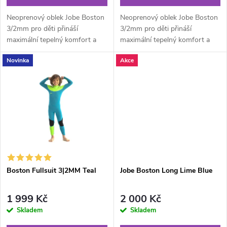
d
d
Neoprenový oblek Jobe Boston
Neoprenový oblek Jobe Boston
u
3/2mm pro děti přináší
3/2mm pro děti přináší
maximální tepelný komfort a
maximální tepelný komfort a
u
flexibilitu! Díky plně strečovému
flexibilitu! Díky plně strečovému
k
Novinka
Akce
neoprenu a inovativním...
neoprenu a inovativním...
k
t
t
ů
ů
Boston Fullsuit 3|2MM Teal
Jobe Boston Long Lime Blue
1 999 Kč
2 000 Kč
Skladem
Skladem