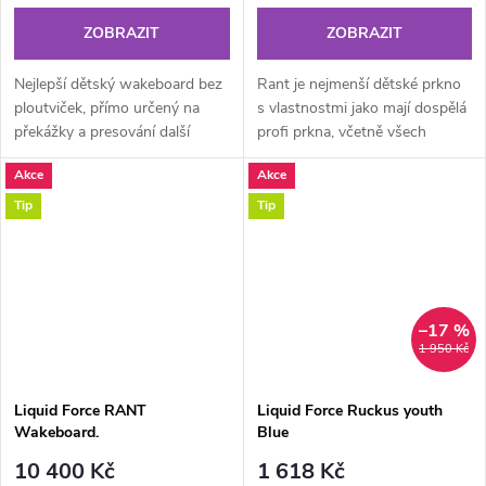
ZOBRAZIT
ZOBRAZIT
Nejlepší dětský wakeboard bez
Rant je nejmenší dětské prkno
ploutviček, přímo určený na
s vlastnostmi jako mají dospělá
překážky a presování další
profi prkna, včetně všech
technické triky. Dřevěné jádro a
technologií. Tohle je deska,
Akce
Akce
technologické vlastnosti jako...
která vaše dítě posune velmi...
Tip
Tip
–17 %
1 950 Kč
Liquid Force RANT
Liquid Force Ruckus youth
Wakeboard.
Blue
10 400 Kč
1 618 Kč