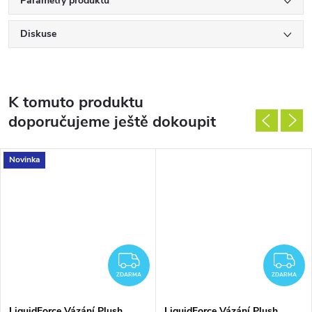
Parametry produktu
Diskuse
K tomuto produktu
doporučujeme ještě dokoupit
Novinka
ZDARMA
Z
ZDARMA
ZDARMA
LiquidForce Vázání Plush
LiquidForce Vázání Plush