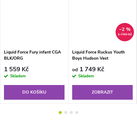
–2 %
1 799 Kč
Liquid Force Fury infant CGA
Liquid Force Ruckus Youth
BLK/ORG
Boys Hudson Vest
1 559 Kč
1 749 Kč
od
Skladem
Skladem
DO KOŠÍKU
ZOBRAZIT