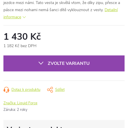
jezdce mezi námi. Tato vesta je skvělá vtom, že díky zipu, přesce a
pásce mezi nohami nemá šanci dítě vyklouznout z vesty.
Detailní
informace
1 430 Kč
1 182 Kč bez DPH
Měrná
cena:
ZVOLTE VARIANTU
Dotaz k produktu
Sdílet
Značka:
Liquid Force
Záruka
:
2 roky