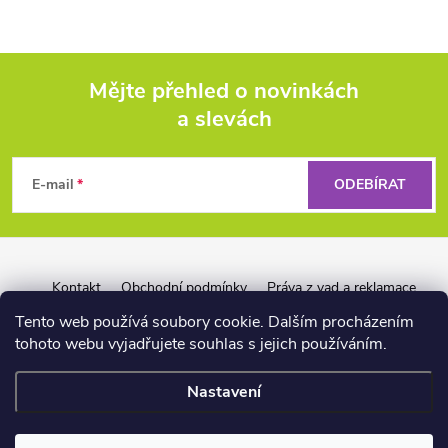
Mějte přehled o novinkách
a slevách
Z
á
E-mail
ODEBÍRAT
p
a
Kontakt
Obchodní podmínky
Práva z vad a reklamace
Záruka Liquid Force
Reklamační řád pro firmy
t
Tento web používá soubory cookie. Dalším procházením
tohoto webu vyjadřujete souhlas s jejich používáním.
í
Nastavení
📏
Copyright 2026
wakeshop.cz
. Všechna práva vyhrazena.