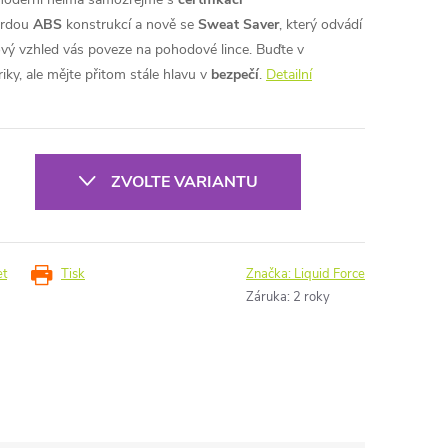
vrdou
ABS
konstrukcí a nově se
Sweat Saver
, který odvádí
ový vzhled vás poveze na pohodové lince. Buďte v
iky, ale mějte přitom stále hlavu v
bezpečí
.
Detailní
ZVOLTE VARIANTU
et
Tisk
Značka:
Liquid Force
Záruka
:
2 roky