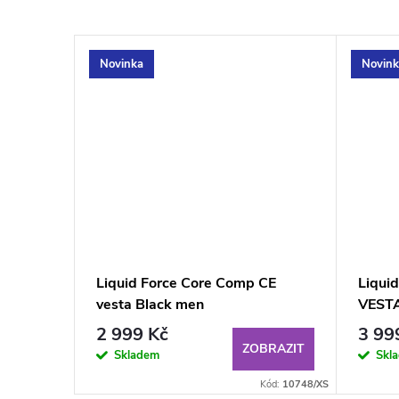
Novinka
Novink
–20 %
1 625 Kč
Lime
Liquid Force Core Comp CE
Liqui
vesta Black men
VESTA
2 999 Kč
3 99
BRAZIT
ZOBRAZIT
Skladem
Skl
Kód:
10590/M
Kód:
10748/XS