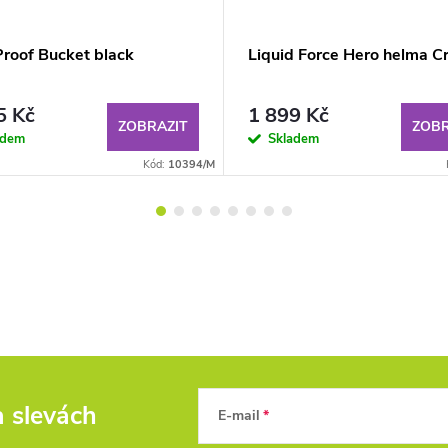
roof Bucket black
Liquid Force Hero helma C
5 Kč
1 899 Kč
ZOBRAZIT
ZOBR
adem
Skladem
Kód:
10394/M
a slevách
E-mail