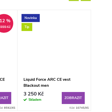
Novinka
Akce
12 %
Tip
Novinka
 999 Kč
Tip
 CE
Liquid Force ARC CE vest
Liquid 
Blackout men
CE
3 250 Kč
2 999
AZIT
ZOBRAZIT
Skladem
Sklad
ód:
8592/XS
Kód:
10745/XS