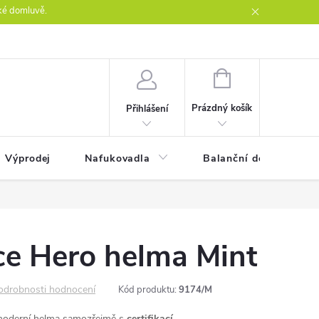
ké domluvě.
ntakty
NÁKUPNÍ
KOŠÍK
Prázdný košík
Přihlášení
Výprodej
Nafukovadla
Balanční desky
ce Hero helma Mint
odrobnosti hodnocení
Kód produktu:
9174/M
 moderní helma samozřejmě s
certifikací