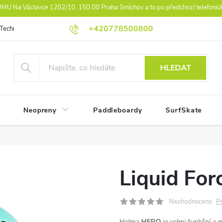
U Na Václavce 1202/10, 150 00 Praha Smíchov a to po předchozí telefonic
+420778500800
Technologie
Athlet Driven Inovation
Práva z vad reklamace
Ko
HLEDAT
Neopreny
Paddleboardy
SurfSkate
Liquid For
P
Neohodnoceno
Helma
HERO
je velmi funkční a