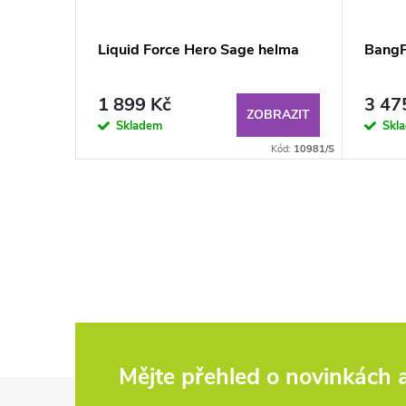
out
Liquid Force Hero Sage helma
BangP
1 899 Kč
3 47
BRAZIT
ZOBRAZIT
Skladem
Skl
Kód:
3497/M
Kód:
10981/S
Mějte přehled o novinkách
Z