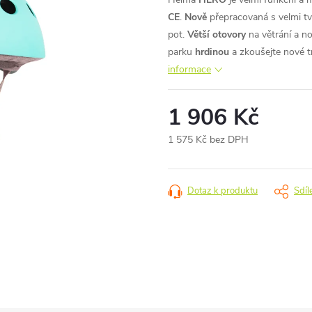
CE
.
Nově
přepracovaná s velmi t
pot.
Větší otovory
na větrání a n
parku
hrdinou
a zkoušejte nové tr
informace
1 906 Kč
1 575 Kč bez DPH
Měrná
cena:
Dotaz k produktu
Sdíl