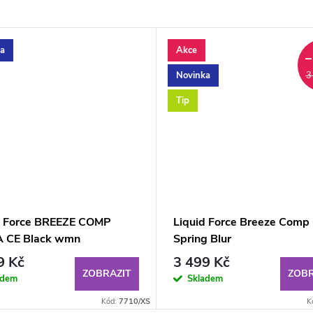
a
Akce
–
Novinka
3
Tip
d Force BREEZE COMP
Liquid Force Breeze Comp
 CE Black wmn
Spring Blur
9 Kč
3 499 Kč
ZOBRAZIT
ZOBR
adem
Skladem
Kód:
7710/XS
K