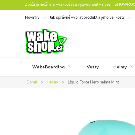
Přejít
Zboží je možné si vyzkoušet a vyzvednout v našem SHOWROOM
na
Novinky
Jak správně vybrat produkt a jeho velikost?
obsah
WakeBoarding
Vesty
Helmy
Domů
Helmy
Liquid Force Hero helma Mint