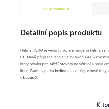
POPIS PRODUKTU
Detailní popis produktu
Helma
HERO
je velmi funkční a moderní helma sa
CE
.
Nově
přepracovaná s velmi tvrdou
ABS
konstru
který odvádí pot.
Větší otovory
na větrání a nový v
lince. Buďte v parku
hrdinou
a zkoušejte nové triky, 
v
bezpečí
.
K to