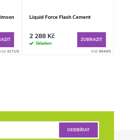
rimson
Liquid Force Flash Cement
Liquid 
Helma
2 288 Kč
1 899
AZIT
ZOBRAZIT
Skladem
Sklad
Kód:
9171/S
Kód:
8649/S
ODEBÍRAT