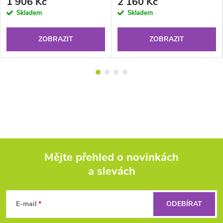
1 906 Kč
2 160 Kč
Skladem
Skladem
ZOBRAZIT
ZOBRAZIT
Mějte přehled o novinkách
a slevách
Z
á
E-mail
ODEBÍRAT