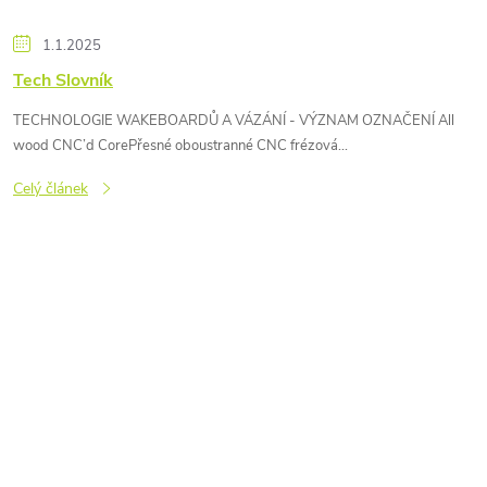
1.1.2025
Tech Slovník
TECHNOLOGIE WAKEBOARDŮ A VÁZÁNÍ - VÝZNAM OZNAČENÍ All
wood CNC’d CorePřesné oboustranné CNC frézová...
Celý článek