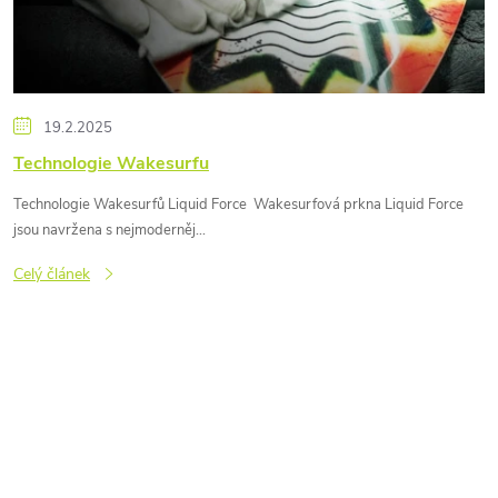
i
s
19.2.2025
č
Technologie Wakesurfu
l
Technologie Wakesurfů Liquid Force Wakesurfová prkna Liquid Force
jsou navržena s nejmoderněj...
á
Celý článek
n
k
ů