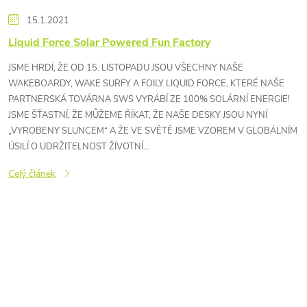
15.1.2021
Liquid Force Solar Powered Fun Factory
JSME HRDÍ, ŽE OD 15. LISTOPADU JSOU VŠECHNY NAŠE
WAKEBOARDY, WAKE SURFY A FOILY LIQUID FORCE, KTERÉ NAŠE
PARTNERSKÁ TOVÁRNA SWS VYRÁBÍ ZE 100% SOLÁRNÍ ENERGIE!
JSME ŠŤASTNÍ, ŽE MŮŽEME ŘÍKAT, ŽE NAŠE DESKY JSOU NYNÍ
„VYROBENY SLUNCEM“ A ŽE VE SVĚTĚ JSME VZOREM V GLOBÁLNÍM
ÚSILÍ O UDRŽITELNOST ŽÍVOTNÍ...
Celý článek
O
v
l