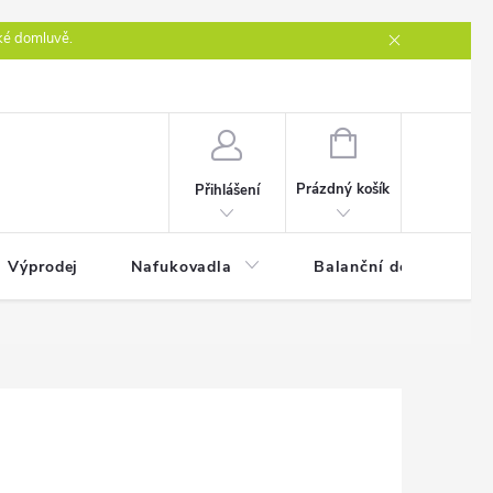
ké domluvě.
ntakty
NÁKUPNÍ
KOŠÍK
Prázdný košík
Přihlášení
Výprodej
Nafukovadla
Balanční desky