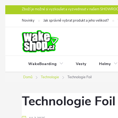
Přejít
Zboží je možné si vyzkoušet a vyzvednout v našem SHOWROOM
na
Novinky
Jak správně vybrat produkt a jeho velikost?
obsah
WakeBoarding
Vesty
Helmy
Domů
Technologie
Technologie Foil
Technologie Foil