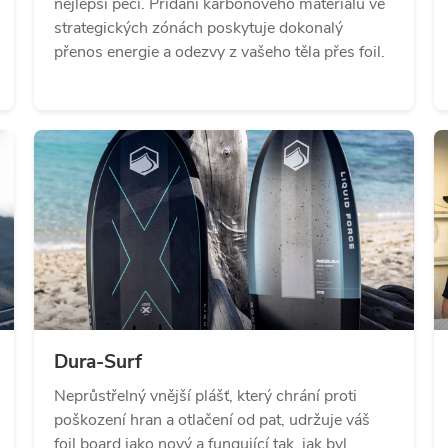
nejlepší péči. Přidání karbonového materiálu ve
strategických zónách poskytuje dokonalý
přenos energie a odezvy z vašeho těla přes foil.
Dura-Surf
Neprůstřelný vnější plášť, který chrání proti
poškození hran a otlačení od pat, udržuje váš
foil board jako nový a fungující tak, jak byl