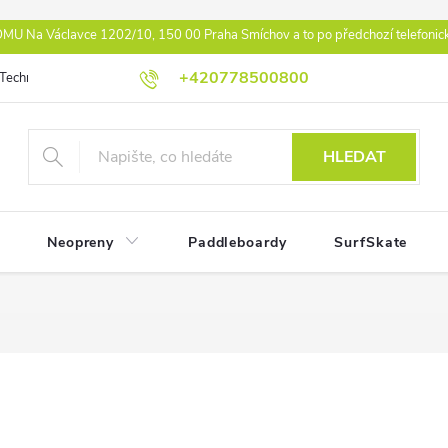
U Na Václavce 1202/10, 150 00 Praha Smíchov a to po předchozí telefonic
+420778500800
Technologie
Athlet Driven Inovation
Práva z vad reklamace
Ko
HLEDAT
Neopreny
Paddleboardy
SurfSkate