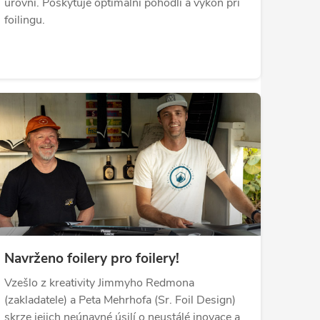
úrovní. Poskytuje optimální pohodlí a výkon při
foilingu.
Navrženo foilery pro foilery!
Vzešlo z kreativity Jimmyho Redmona
(zakladatele) a Peta Mehrhofa (Sr. Foil Design)
skrze jejich neúnavné úsilí o neustálé inovace a