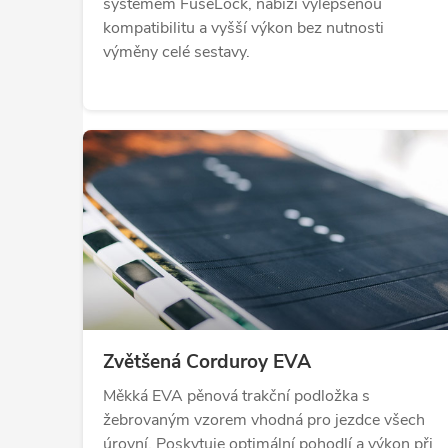
systémem FuseLock, nabízí vylepšenou
kompatibilitu a vyšší výkon bez nutnosti
výměny celé sestavy.
Zvětšená Corduroy EVA
Měkká EVA pěnová trakční podložka s
žebrovaným vzorem vhodná pro jezdce všech
úrovní. Poskytuje optimální pohodlí a výkon při