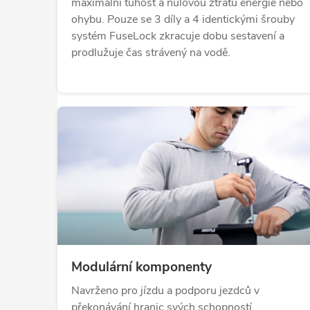
maximální tuhost a nulovou ztrátu energie nebo
ohybu. Pouze se 3 díly a 4 identickými šrouby
systém FuseLock zkracuje dobu sestavení a
prodlužuje čas strávený na vodě.
Modulární komponenty
Navrženo pro jízdu a podporu jezdců v
překonávání hranic svých schopností.