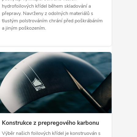
hydrofoilových křídel během skladování a
přepravy. Navrženy z odolných materiálů s
tlustým polstrováním chrání před poškrábáním
a jiným poškozením.
Konstrukce z prepregového karbonu
Výběr našich foilových křídel je konstruován s