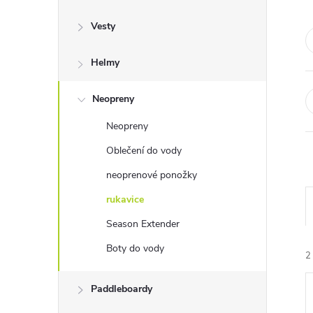
s
Vesty
t
Helmy
r
a
Neopreny
Neopreny
n
Oblečení do vody
n
neoprenové ponožky
rukavice
í
Season Extender
p
Boty do vody
2
a
Paddleboardy