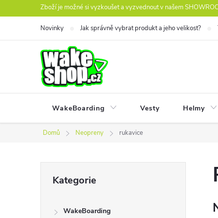
Přejít
Zboží je možné si vyzkoušet a vyzvednout v našem SHOWROOM
na
Novinky
Jak správně vybrat produkt a jeho velikost?
obsah
WakeBoarding
Vesty
Helmy
Domů
Neopreny
rukavice
P
Přeskočit
Kategorie
kategorie
o
WakeBoarding