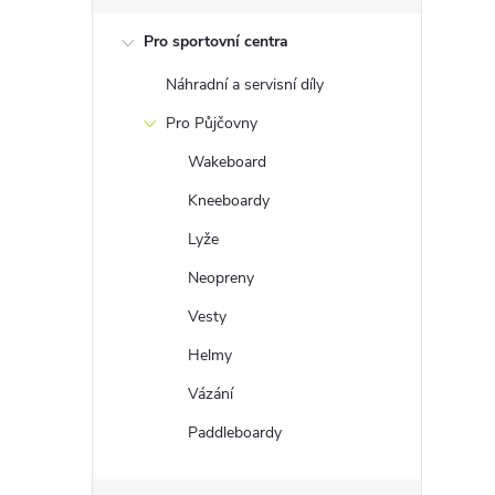
Pro sportovní centra
Náhradní a servisní díly
Pro Půjčovny
l
Wakeboard
Kneeboardy
Lyže
Neopreny
Vesty
í
Helmy
Vázání
Paddleboardy
r