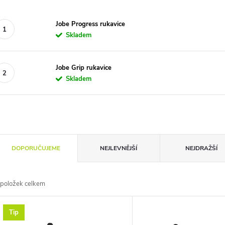
Jobe Progress rukavice
Skladem
Jobe Grip rukavice
Skladem
Ř
DOPORUČUJEME
NEJLEVNĚJŠÍ
NEJDRAŽŠÍ
a
položek celkem
z
V
Tip
e