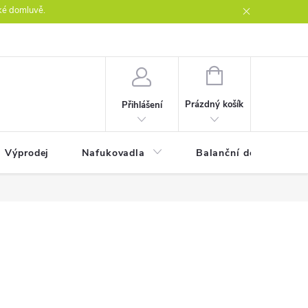
ké domluvě.
ntakty
NÁKUPNÍ
KOŠÍK
Prázdný košík
Přihlášení
Výprodej
Nafukovadla
Balanční desky