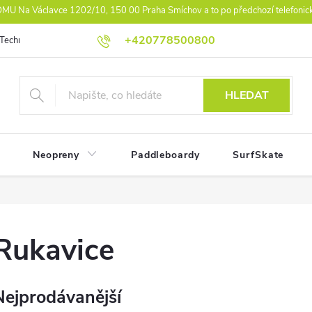
U Na Václavce 1202/10, 150 00 Praha Smíchov a to po předchozí telefonic
+420778500800
Technologie
Athlet Driven Inovation
Práva z vad reklamace
Ko
HLEDAT
Neopreny
Paddleboardy
SurfSkate
Rukavice
Nejprodávanější