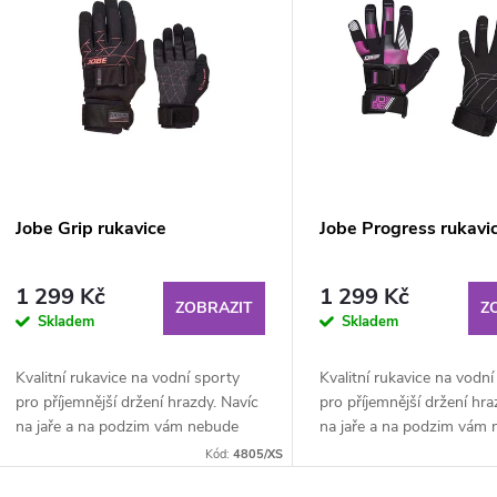
ý
n
p
p
s
r
p
Jobe Grip rukavice
Jobe Progress rukavi
o
r
1 299 Kč
1 299 Kč
d
ZOBRAZIT
Z
Skladem
Skladem
o
u
Kvalitní rukavice na vodní sporty
Kvalitní rukavice na vodní
d
pro příjemnější držení hrazdy. Navíc
pro příjemnější držení hra
k
na jaře a na podzim vám nebude
na jaře a na podzim vám
u
zima. V rukavicích je možné že
zima. V rukavicích je mož
Kód:
4805/XS
t
hrazda bude...
hrazda bude...