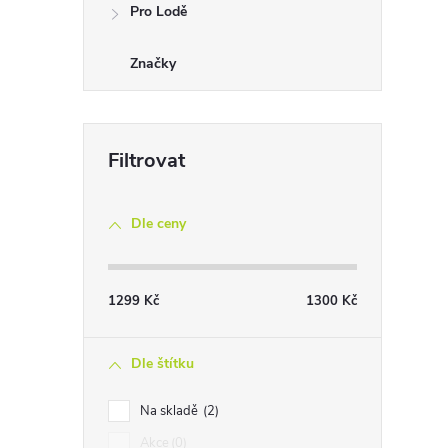
Pro Lodě
Značky
Dle ceny
i
1299
Kč
1300
Kč
Dle štítku
Na skladě
2
Akce
0