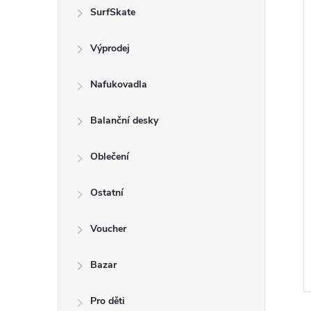
n
SurfSkate
e
Výprodej
í
l
i
Nafukovadla
Balanční desky
Oblečení
Ostatní
Voucher
Bazar
Pro děti