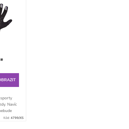
ce
OBRAZIT
 sporty
zdy. Navíc
 nebude
né že
Kód:
4799/XS