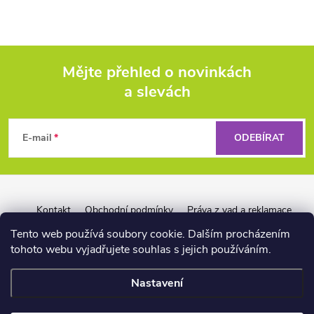
Mějte přehled o novinkách
a slevách
Z
á
E-mail
ODEBÍRAT
p
a
Kontakt
Obchodní podmínky
Práva z vad a reklamace
Záruka Liquid Force
Reklamační řád pro firmy
t
Tento web používá soubory cookie. Dalším procházením
tohoto webu vyjadřujete souhlas s jejich používáním.
í
Nastavení
📏
Copyright 2026
wakeshop.cz
. Všechna práva vyhrazena.