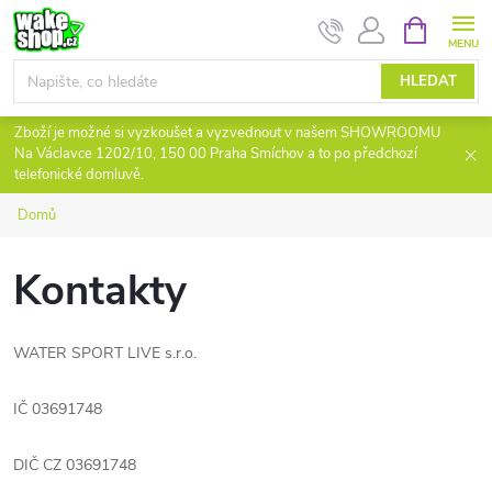
Přejít
NÁKUPNÍ
KOŠÍK
na
obsah
HLEDAT
Zboží je možné si vyzkoušet a vyzvednout v našem SHOWROOMU
Na Václavce 1202/10, 150 00 Praha Smíchov a to po předchozí
telefonické domluvě.
Domů
Kontakty
WATER SPORT LIVE s.r.o.
IČ 03691748
DIČ CZ 03691748