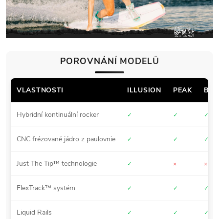
POROVNÁNÍ MODELŮ
VLASTNOSTI
ILLUSION
PEAK
BUT
Hybridní kontinuální rocker
✓
✓
✓
CNC frézované jádro z paulovnie
✓
✓
✓
Just The Tip™ technologie
✓
×
×
FlexTrack™ systém
✓
✓
✓
Liquid Rails
✓
✓
✓