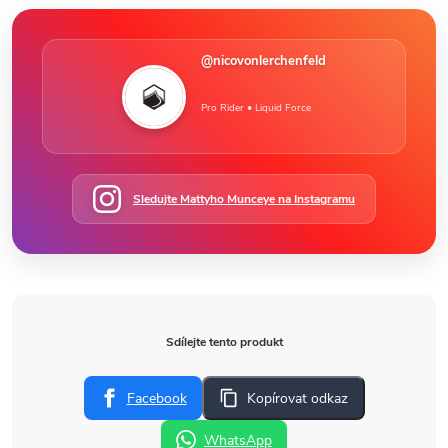
@nicovonlerchenfeld
Pro Rider • Liquid Force
Sledujte Mattyho Munceye na Instagramu
Sdílejte tento produkt
Facebook
Kopírovat odkaz
WhatsApp