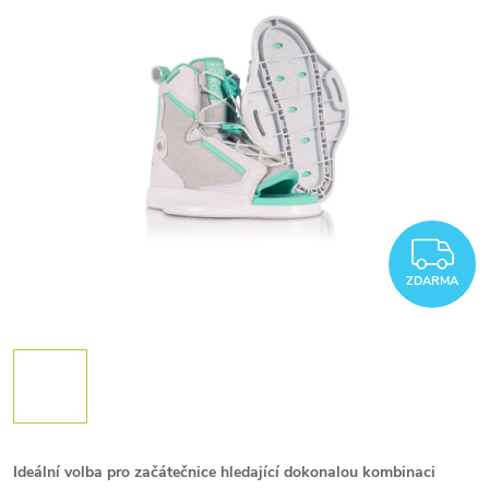
Z
ZDARMA
Ideální volba pro začátečnice hledající dokonalou kombinaci