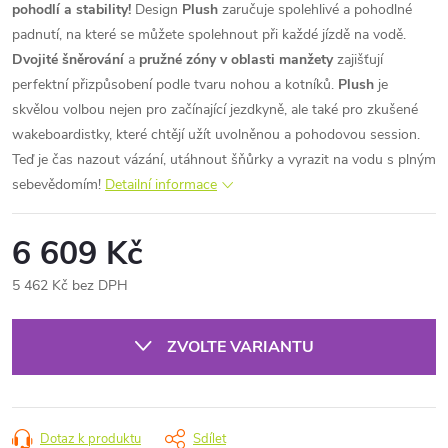
pohodlí a stability!
Design
Plush
zaručuje spolehlivé a pohodlné
padnutí, na které se můžete spolehnout při každé jízdě na vodě.
Dvojité šněrování
a
pružné zóny v oblasti manžety
zajišťují
perfektní přizpůsobení podle tvaru nohou a kotníků.
Plush
je
skvělou volbou nejen pro začínající jezdkyně, ale také pro zkušené
wakeboardistky, které chtějí užít uvolněnou a pohodovou session.
Teď je čas nazout vázání, utáhnout šňůrky a vyrazit na vodu s plným
sebevědomím!
Detailní informace
6 609 Kč
5 462 Kč bez DPH
Měrná
cena:
ZVOLTE VARIANTU
Dotaz k produktu
Sdílet