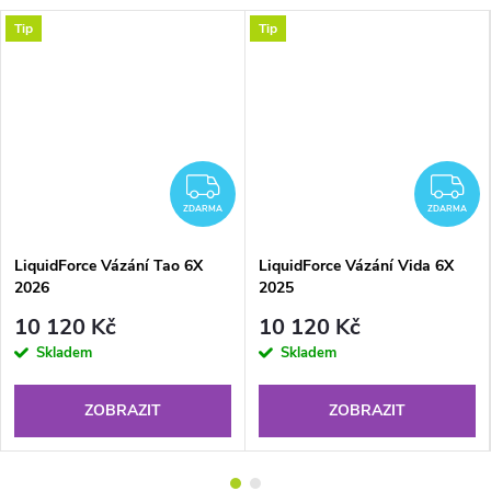
Tip
Tip
DARMA
ZDARMA
Z
ZDARMA
ZDARMA
LiquidForce Vázání Tao 6X
LiquidForce Vázání Vida 6X
2026
2025
10 120 Kč
10 120 Kč
Skladem
Skladem
ZOBRAZIT
ZOBRAZIT