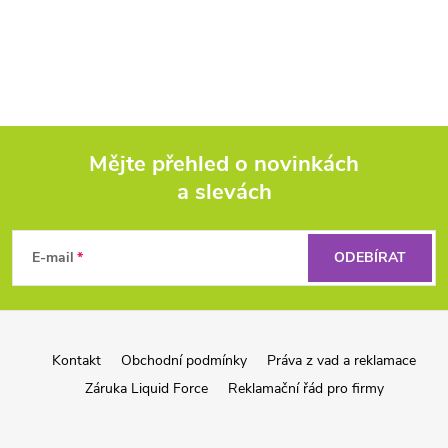
Mějte přehled o novinkách
a slevách
Z
á
E-mail
ODEBÍRAT
p
a
Kontakt
Obchodní podmínky
Práva z vad a reklamace
Záruka Liquid Force
Reklamační řád pro firmy
t