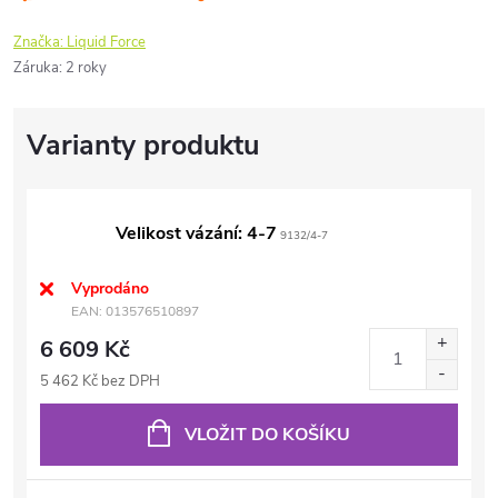
Značka:
Liquid Force
Záruka
:
2 roky
Velikost vázání: 4-7
9132/4-7
Vyprodáno
EAN:
013576510897
6 609 Kč
5 462 Kč bez DPH
VLOŽIT DO KOŠÍKU