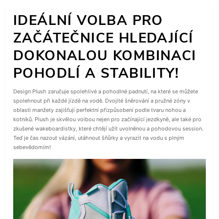
IDEÁLNÍ VOLBA PRO
ZAČÁTEČNICE HLEDAJÍCÍ
DOKONALOU KOMBINACI
POHODLÍ A STABILITY!
Design Plush zaručuje spolehlivé a pohodlné padnutí, na které se můžete
spolehnout při každé jízdě na vodě. Dvojité šněrování a pružné zóny v
oblasti manžety zajišťují perfektní přizpůsobení podle tvaru nohou a
kotníků. Plush je skvělou volbou nejen pro začínající jezdkyně, ale také pro
zkušené wakeboardistky, které chtějí užít uvolněnou a pohodovou session.
Teď je čas nazout vázání, utáhnout šňůrky a vyrazit na vodu s plným
sebevědomím!