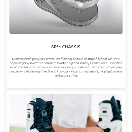
6R™ CHASSIS
Minimalistické prvky pro jezdce, kteří hledají cenově dostupné řešení, ale stále
odpovídající vysokým standardům kvality a výkonu značky Liquid Force. Speciálně
navrženo tak, aby pasovalo na všechny desky s 6palcovým roztečem, stejně jako
na desky s technologií FlexTrack. Podvozek vázání umožňuje různé přizpůsobení
velikosti a střihu.