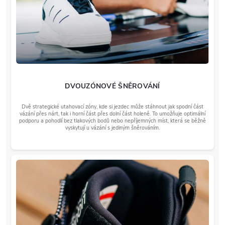
DVOUZÓNOVÉ ŠNĚROVÁNÍ
Dvě strategické utahovací zóny, kde si jezdec může stáhnout jak spodní část
vázání přes nárt, tak i horní část přes dolní část holeně. To umožňuje optimální
podporu a pohodlí bez tlakových bodů nebo nepříjemných míst, která se běžně
vyskytují u vázání s jediným šněrováním.