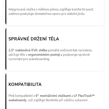
Integrovaná vložka s měkkou pěnou zajišťuje komfortní pocit,
zatímco poskytuje dostatečnou oporu pro stabilní jízdu.
SPRÁVNÉ DRŽENÍ TĚLA
2,5° nakloněná EVA stélka
pomáhá snižovat tlak na kolena,
udržuje tělo v
ergonomickém postoji
a podporuje správné
vyrovnání pro wakeboarding.
KOMPATIBILITA
Plně kompatibilní s
6" montážními vložkami
a
LF FlexTrack™
wakeboardy
, což zajišťuje flexibilitu při výběru vybavení.