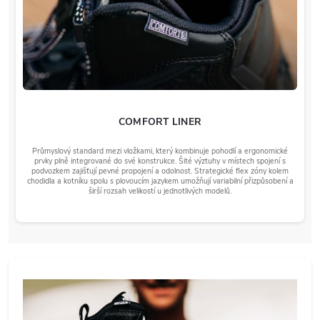
COMFORT LINER
Průmyslový standard mezi vložkami, který kombinuje pohodlí a ergonomické
prvky plně integrované do své konstrukce. Šité výztuhy v místech spojení s
podvozkem zajišťují pevné propojení a odolnost. Strategické flex zóny kolem
chodidla a kotníku spolu s plovoucím jazykem umožňují variabilní přizpůsobení a
širší rozsah velikostí u jednotlivých modelů.