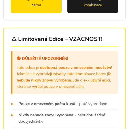
barva
kombinace
⚠️ Limitovaná Edice – VZÁCNOST!
🔴 DŮLEŽITÉ UPOZORNĚNÍ
Tato edice je
dostupná pouze v omezeném množství
!
Jakmile se vyprodají zásoby, tato kombinace barev již
nebude nikdy znovu vyrobena
. Jde o exkluzivní edici,
která se vyrábí pouze v omezené sérii.
▸
Pouze v omezeném počtu kusů
- poté vyprodáno
▸
Nikdy nebude znovu vyrobena
- nebudou žádné
doobjednávky