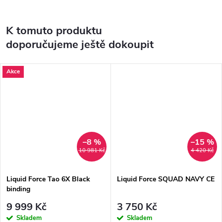
K tomuto produktu
doporučujeme ještě dokoupit
Akce
–8 %
–15 %
10 981 Kč
4 420 Kč
Liquid Force Tao 6X Black
Liquid Force SQUAD NAVY CE
binding
9 999 Kč
3 750 Kč
Skladem
Skladem