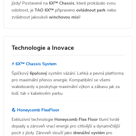
jízdy! Postavené na
6X™ Chassis
, které prokázalo svou
odolnost, je
TAO 6X™
připraveno
ovládnout park
nebo
zvládnout jakoukoli
winchovou misi
!
Technologie a Inovace
⚡ 6X™ Chassis System
Špičkový
6palcový
systém vázání. Lehká a pevná platforma
pro maximální přenos energie. Kompatibilní se všemi
wakeboardy a poskytuje maximální výkon a zábavu jak za
lodí, tak v kabelovém parku.
💪 Honeycomb FlexFloor
Exkluzivní technologie
Honeycomb Flex Floor
tlumí tvrdé
dopady a zároveň vrací energii pro citlivější a dynamičtější
pocit z jízdy. Zároveň slouží jako
drenážní systém
pro