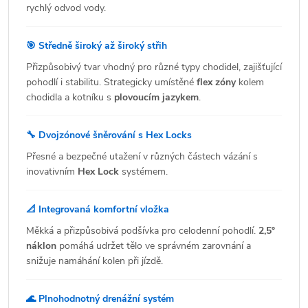
rychlý odvod vody.
🎯 Středně široký až široký střih
Přizpůsobivý tvar vhodný pro různé typy chodidel, zajišťující
pohodlí i stabilitu. Strategicky umístěné
flex zóny
kolem
chodidla a kotníku s
plovoucím jazykem
.
🔧 Dvojzónové šněrování s Hex Locks
Přesné a bezpečné utažení v různých částech vázání s
inovativním
Hex Lock
systémem.
📐 Integrovaná komfortní vložka
Měkká a přizpůsobivá podšívka pro celodenní pohodlí.
2,5°
náklon
pomáhá udržet tělo ve správném zarovnání a
snižuje namáhání kolen při jízdě.
🌊 Plnohodnotný drenážní systém