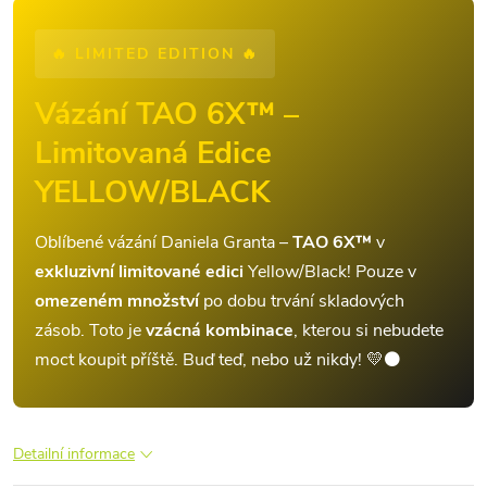
🔥 LIMITED EDITION 🔥
Vázání TAO 6X™ –
Limitovaná Edice
YELLOW/BLACK
Oblíbené vázání Daniela Granta –
TAO 6X™
v
exkluzivní limitované edici
Yellow/Black! Pouze v
omezeném množství
po dobu trvání skladových
zásob. Toto je
vzácná kombinace
, kterou si nebudete
moct koupit příště. Buď teď, nebo už nikdy! 💛⚫
Detailní informace