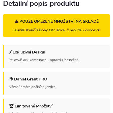
Detailní popis produktu
⚠️ POUZE OMEZENÉ MNOŽSTVÍ NA SKLADĚ
Jakmile skončí zásoby, tato edice již nebude k dispozici!
⚡ Exkluzivní Design
Yellow/Black kombinace - opravdu jedinečná!
🎯 Daniel Grant PRO
Vázání profesionálního jezdce!
🏆 Limitované Množství