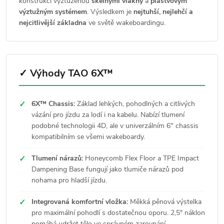
konstrukcí vyztuženou
skelnými vlákny
a
plástvovým
výztužným systémem
. Výsledkem je
nejtuhší, nejlehčí a
nejcitlivější základna
ve světě wakeboardingu.
✓ Výhody TAO 6X™
✓
6X™ Chassis:
Základ lehkých, pohodlných a citlivých
vázání pro jízdu za lodí i na kabelu. Nabízí tlumení
podobné technologii 4D, ale v univerzálním 6" chassis
kompatibilním se všemi wakeboardy.
✓
Tlumení nárazů:
Honeycomb Flex Floor a TPE Impact
Dampening Base fungují jako tlumiče nárazů pod
nohama pro hladší jízdu.
✓
Integrovaná komfortní vložka:
Měkká pěnová výstelka
pro maximální pohodlí s dostatečnou oporu. 2,5° náklon
pomáhá udržet tělo ve správném zarovnání.