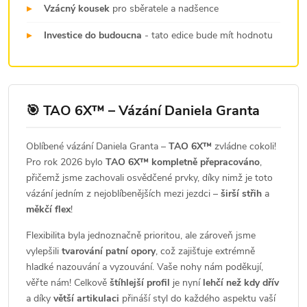
▸
Vzácný kousek
pro sběratele a nadšence
▸
Investice do budoucna
- tato edice bude mít hodnotu
🎯 TAO 6X™ – Vázání Daniela Granta
Oblíbené vázání Daniela Granta –
TAO 6X™
zvládne cokoli!
Pro rok 2026 bylo
TAO 6X™ kompletně přepracováno
,
přičemž jsme zachovali osvědčené prvky, díky nimž je toto
vázání jedním z nejoblíbenějších mezi jezdci –
širší střih
a
měkčí flex
!
Flexibilita byla jednoznačně prioritou, ale zároveň jsme
vylepšili
tvarování patní opory
, což zajišťuje extrémně
hladké nazouvání a vyzouvání. Vaše nohy nám poděkují,
věřte nám! Celkově
štíhlejší profil
je nyní
lehčí než kdy dřív
a díky
větší artikulaci
přináší styl do každého aspektu vaší