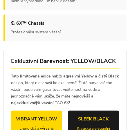
Jakmile vyprodáno, už není k dostání!
💪 6X™ Chassis
Profesionální systém vázání.
Exkluzivní Barevnost: YELLOW/BLACK
Tato
limitovaná edice
nabízí
agresivní Yellow a čistý Black
design, který nic v naší kolekcí nemá! Žlutá barva vášeho
vázání bude vám garantovat viditelnost na vodě a
jednoznačně vám ukáže, že máte
nejnovější a
nejexklusivnější vázání
TAO 6X!
VIBRANT YELLOW
SLEEK BLACK
Energická a výrazná
Klasická a elegantní