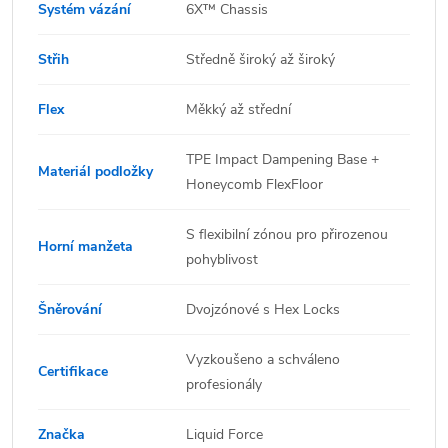
Systém vázání
6X™ Chassis
Střih
Středně široký až široký
Flex
Měkký až střední
TPE Impact Dampening Base +
Materiál podložky
Honeycomb FlexFloor
S flexibilní zónou pro přirozenou
Horní manžeta
pohyblivost
Šněrování
Dvojzónové s Hex Locks
Vyzkoušeno a schváleno
Certifikace
profesionály
Značka
Liquid Force