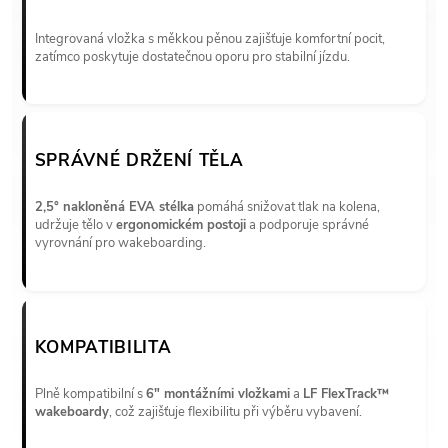
Integrovaná vložka s měkkou pěnou zajišťuje komfortní pocit,
zatímco poskytuje dostatečnou oporu pro stabilní jízdu.
SPRÁVNÉ DRŽENÍ TĚLA
2,5° nakloněná EVA stélka
pomáhá snižovat tlak na kolena,
udržuje tělo v
ergonomickém postoji
a podporuje správné
vyrovnání pro wakeboarding.
KOMPATIBILITA
Plně kompatibilní s
6" montážními vložkami
a
LF FlexTrack™
wakeboardy
, což zajišťuje flexibilitu při výběru vybavení.