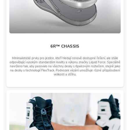
6R™ CHASSIS
Minimalistické prvky pro jezdce, kteří hledají cenově dostupné řešení, ale stále
odpovídající vysokým standardům kvality a výkonu značky Liquid Force. Speciálně
navrženo tak, aby pasovalo na všechny desky s 6palcovým roztečem, stejně jako
na desky s technologií FlexTrack. Podvozek vázání umožňuje různé přizpůsobení
velikosti a střihu.