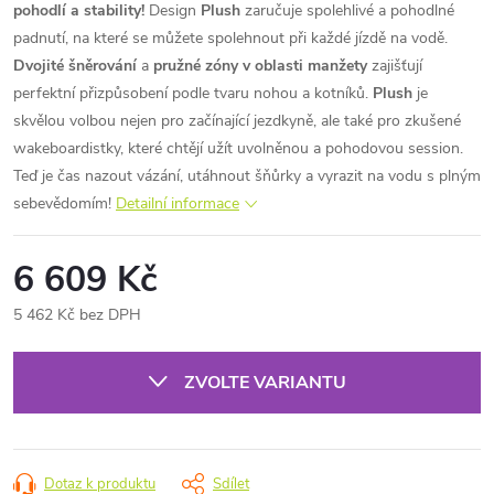
pohodlí a stability!
Design
Plush
zaručuje spolehlivé a pohodlné
padnutí, na které se můžete spolehnout při každé jízdě na vodě.
Dvojité šněrování
a
pružné zóny v oblasti manžety
zajišťují
perfektní přizpůsobení podle tvaru nohou a kotníků.
Plush
je
skvělou volbou nejen pro začínající jezdkyně, ale také pro zkušené
wakeboardistky, které chtějí užít uvolněnou a pohodovou session.
Teď je čas nazout vázání, utáhnout šňůrky a vyrazit na vodu s plným
sebevědomím!
Detailní informace
6 609 Kč
5 462 Kč bez DPH
Měrná
cena:
ZVOLTE VARIANTU
Dotaz k produktu
Sdílet