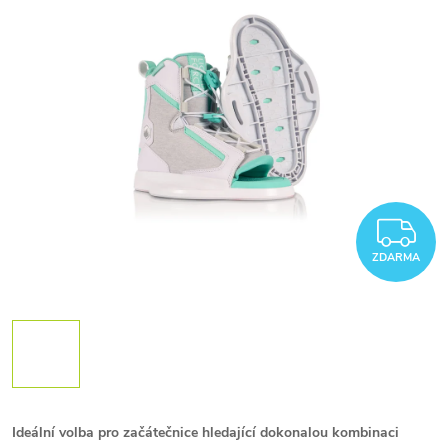
Z
ZDARMA
Ideální volba pro začátečnice hledající dokonalou kombinaci