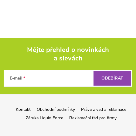
Mějte přehled o novinkách
a slevách
Z
á
E-mail
ODEBÍRAT
p
a
Kontakt
Obchodní podmínky
Práva z vad a reklamace
Záruka Liquid Force
Reklamační řád pro firmy
t