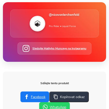
@nicovonlerchenfeld
Pro Rider • Liquid Force
Sledujte Mattyho Munceye na Instagramu
Sdílejte tento produkt
Facebook
Kopírovat odkaz
WhatsApp