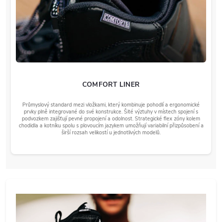
COMFORT LINER
Průmyslový standard mezi vložkami, který kombinuje pohodlí a ergonomické
prvky plně integrované do své konstrukce. Šité výztuhy v místech spojení s
podvozkem zajišťují pevné propojení a odolnost. Strategické flex zóny kolem
chodidla a kotníku spolu s plovoucím jazykem umožňují variabilní přizpůsobení a
širší rozsah velikostí u jednotlivých modelů.