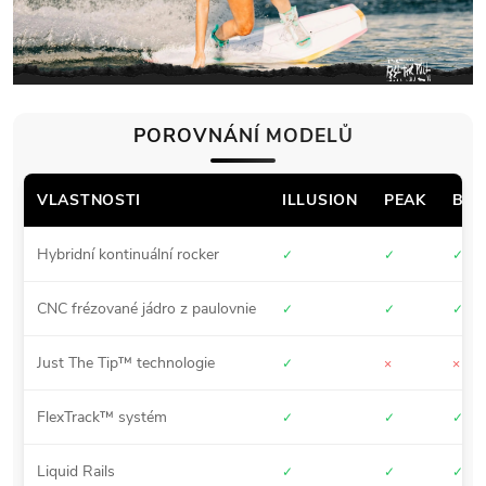
POROVNÁNÍ MODELŮ
VLASTNOSTI
ILLUSION
PEAK
BUT
Hybridní kontinuální rocker
✓
✓
✓
CNC frézované jádro z paulovnie
✓
✓
✓
Just The Tip™ technologie
✓
×
×
FlexTrack™ systém
✓
✓
✓
Liquid Rails
✓
✓
✓