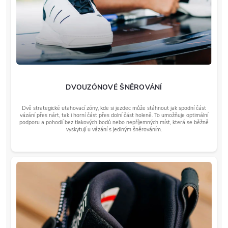
DVOUZÓNOVÉ ŠNĚROVÁNÍ
Dvě strategické utahovací zóny, kde si jezdec může stáhnout jak spodní část
vázání přes nárt, tak i horní část přes dolní část holeně. To umožňuje optimální
podporu a pohodlí bez tlakových bodů nebo nepříjemných míst, která se běžně
vyskytují u vázání s jediným šněrováním.