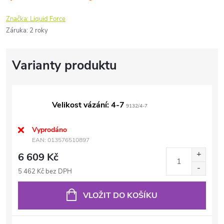
Značka:
Liquid Force
Záruka
:
2 roky
Velikost vázání: 4-7
9132/4-7
Vyprodáno
EAN:
013576510897
6 609 Kč
5 462 Kč bez DPH
VLOŽIT DO KOŠÍKU