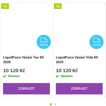
Tip
Tip
DARMA
ZDARMA
Z
ZDARMA
ZDARMA
LiquidForce Vázání Tao 6X
LiquidForce Vázání Vida 6X
2026
2025
10 120 Kč
10 120 Kč
Skladem
Skladem
ZOBRAZIT
ZOBRAZIT