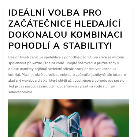
IDEÁLNÍ VOLBA PRO
ZAČÁTEČNICE HLEDAJÍCÍ
DOKONALOU KOMBINACI
POHODLÍ A STABILITY!
Design Plush zaručuje spolehlivé a pohodlné padnutí, na které se můžete
spolehnout při každé jízdě na vodě. Dvojité šněrování a pružné zóny v
oblasti manžety zajišťují perfektní přizpůsobení podle tvaru nohou a
kotníků. Plush je skvělou volbou nejen pro začínající jezdkyně, ale také pro
zkušené wakeboardistky, které chtějí užít uvolněnou a pohodovou session.
Teď je čas nazout vázání, utáhnout šňůrky a vyrazit na vodu s plným
sebevědomím!