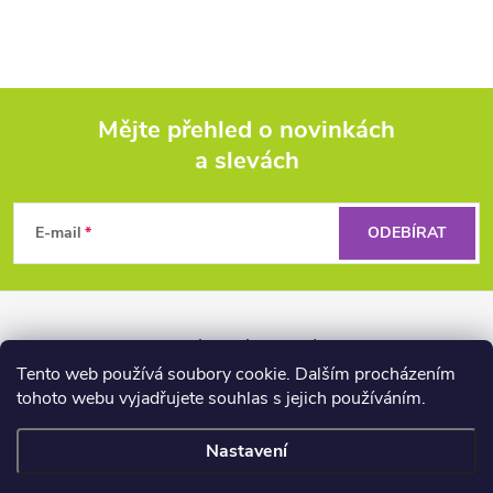
Mějte přehled o novinkách
a slevách
Z
á
E-mail
ODEBÍRAT
p
a
Kontakt
Obchodní podmínky
Práva z vad a reklamace
Tento web používá soubory cookie. Dalším procházením
Záruka Liquid Force
Reklamační řád pro firmy
t
tohoto webu vyjadřujete souhlas s jejich používáním.
í
Nastavení
📏