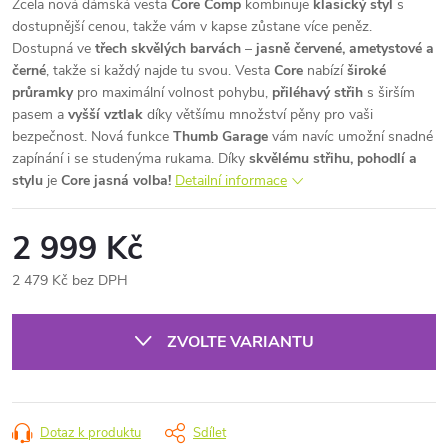
Zcela nová dámská vesta
Core Comp
kombinuje
klasický styl
s
dostupnější cenou, takže vám v kapse zůstane více peněz.
Dostupná ve
třech skvělých barvách
–
jasně červené, ametystové a
černé
, takže si každý najde tu svou.
Vesta
Core
nabízí
široké
průramky
pro maximální volnost pohybu,
přiléhavý střih
s širším
pasem a
vyšší vztlak
díky většímu množství pěny pro vaši
bezpečnost.
Nová funkce
Thumb Garage
vám navíc umožní snadné
zapínání i se studenýma rukama. Díky
skvělému střihu, pohodlí a
stylu
je
Core jasná volba!
Detailní informace
2 999 Kč
2 479 Kč bez DPH
Měrná
cena:
ZVOLTE VARIANTU
Dotaz k produktu
Sdílet