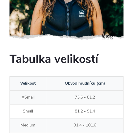
Tabulka velikostí
Velikost
Obvod hrudníku (cm)
XSmall
73.6 - 81.2
Small
81.2 - 91.4
Medium
91.4 - 101.6