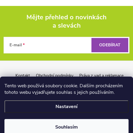
Mějte přehled o novinkách
a slevách
Z
á
E-mail
ODEBÍRAT
p
a
Kontakt
Obchodní podmínky
Práva z vad a reklamace
Záruka Liquid Force
Reklamační řád pro firmy
t
Tento web používá soubory cookie. Dalším procházením
tohoto webu vyjadřujete souhlas s jejich používáním.
í
Nastavení
📏
Copyright 2026
wakeshop.cz
. Všechna práva vyhrazena.
Souhlasím
Vytvořil Shoptet