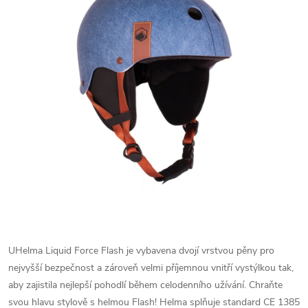
UHelma Liquid Force Flash je vybavena dvojí vrstvou pěny pro
nejvyšší bezpečnost a zároveň velmi příjemnou vnitří vystýlkou tak,
aby zajistila nejlepší pohodlí během celodenního užívání. Chraňte
svou hlavu stylově s helmou Flash! Helma splňuje standard CE 1385