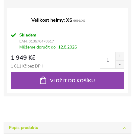
Velikost helmy: XS
6699/XS
Skladem
EAN:
013576478517
Můžeme doručit do
12.8.2026
1 949 Kč
1 611 Kč bez DPH
VLOŽIT DO KOŠÍKU
Popis produktu