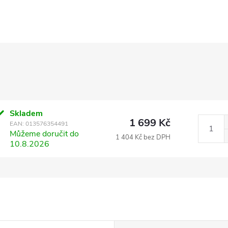
Skladem
1 699 Kč
EAN:
013576354491
Můžeme doručit do
1 404 Kč bez DPH
10.8.2026