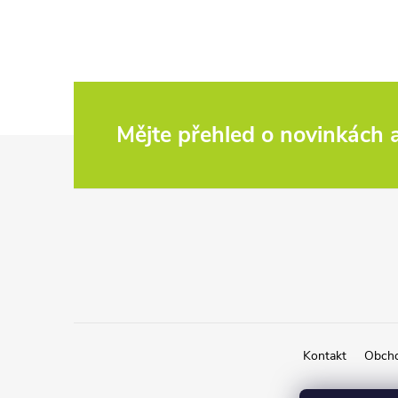
Mějte přehled o novinkách
Z
á
p
a
t
Kontakt
Obcho
í