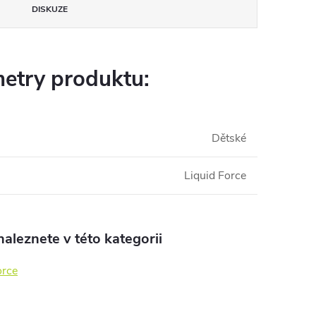
DISKUZE
etry produktu:
Dětské
Liquid Force
aleznete v této kategorii
orce