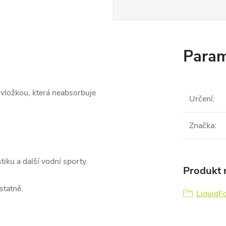
Param
í vložkou, která neabsorbuje
Určení
:
Značka
:
iku a další vodní sporty.
Produkt n
statně.
LiquidF