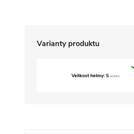
Velikost helmy: S
4049/S