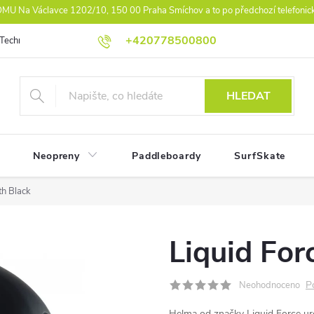
U Na Václavce 1202/10, 150 00 Praha Smíchov a to po předchozí telefonic
+420778500800
Technologie
Athlet Driven Inovation
Práva z vad reklamace
Ko
HLEDAT
Neopreny
Paddleboardy
SurfSkate
th Black
Liquid For
P
Neohodnoceno
Helma od značky Liquid Force urč