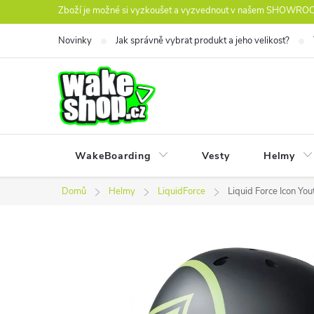
Přejít
Zboží je možné si vyzkoušet a vyzvednout v našem SHOWROOM
na
Novinky
Jak správně vybrat produkt a jeho velikost?
obsah
WakeBoarding
Vesty
Helmy
Domů
Helmy
LiquidForce
Liquid Force Icon You