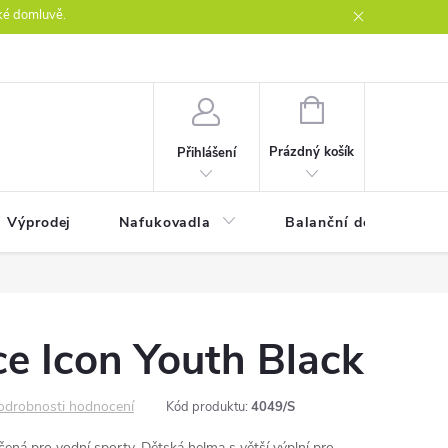
ké domluvě.
ntakty
NÁKUPNÍ
KOŠÍK
Prázdný košík
Přihlášení
Výprodej
Nafukovadla
Balanční desky
ce Icon Youth Black
odrobnosti hodnocení
Kód produktu:
4049/S
ená pro vodní sporty. Dětská helma s větší výplní pro