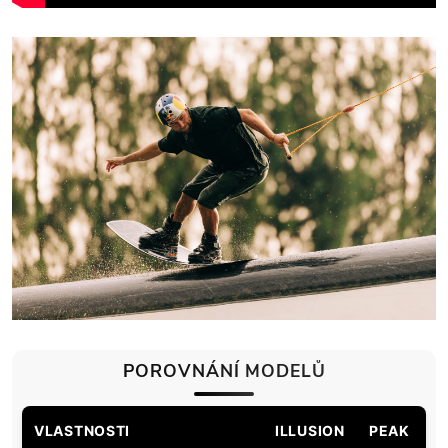
POROVNÁNÍ MODELŮ
VLASTNOSTI
ILLUSION
PEAK
B