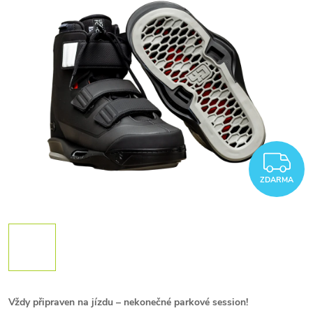
Z
ZDARMA
Vždy připraven na jízdu – nekonečné parkové session!