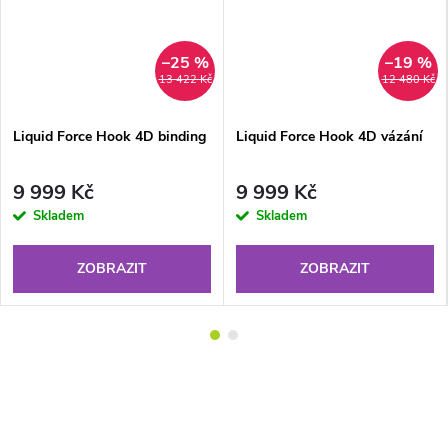
–25 %
–19 %
DARMA
13 422 Kč
12 480 Kč
Liquid Force Hook 4D binding
Liquid Force Hook 4D vázání
9 999 Kč
9 999 Kč
Skladem
Skladem
ZOBRAZIT
ZOBRAZIT