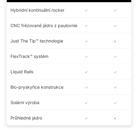
Hybridní kontinuální rocker
✓
✓
✓
CNC frézované jádro z paulovnie
✓
✓
✓
Just The Tip™ technologie
✓
×
×
FlexTrack™ systém
✓
✓
✓
Liquid Rails
✓
✓
✓
Bio-pryskyřice konstrukce
✓
✓
✓
Solární výroba
✓
✓
✓
Průhledné jádro
✓
×
×