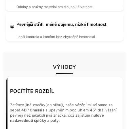
Odolný a pružný materiál pro dlouhou životnost
Pevnější střih, méně objemu, nízká hmotnost
Lepší kontrola a komfort bez zbytečné hmotnosti
VÝHODY
POCÍTÍTE ROZDÍL
Zatímco jiné značky jen slibují, naše vázání mluví samo za
sebe!
4D™ Chassis
s upevněním pod úhlem
45°
drží vázání
pevněji než jakákoli jiná značka, což zajišťuje
nulové
nadzvednutí špičky a paty
.