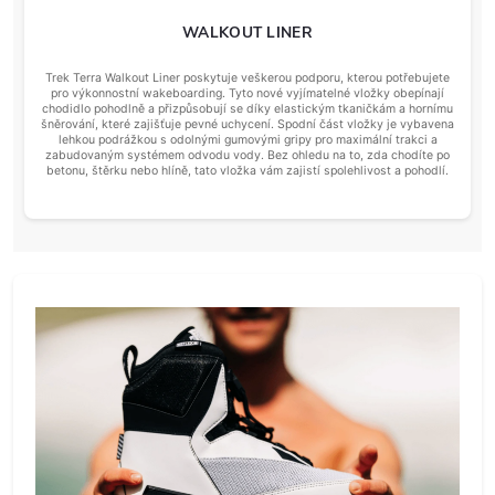
WALKOUT LINER
Trek Terra Walkout Liner poskytuje veškerou podporu, kterou potřebujete
pro výkonnostní wakeboarding. Tyto nové vyjímatelné vložky obepínají
chodidlo pohodlně a přizpůsobují se díky elastickým tkaničkám a hornímu
šněrování, které zajišťuje pevné uchycení. Spodní část vložky je vybavena
lehkou podrážkou s odolnými gumovými gripy pro maximální trakci a
zabudovaným systémem odvodu vody. Bez ohledu na to, zda chodíte po
betonu, štěrku nebo hlíně, tato vložka vám zajistí spolehlivost a pohodlí.