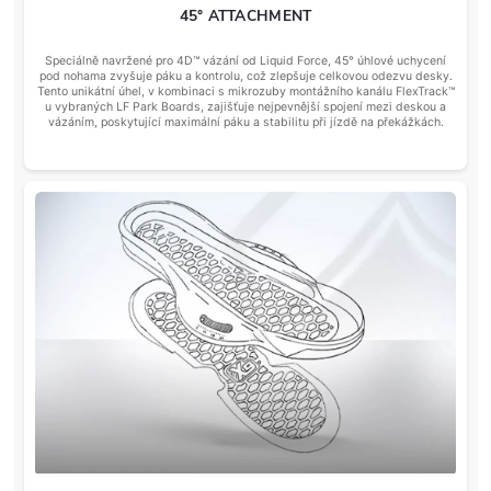
45° ATTACHMENT
Speciálně navržené pro 4D™ vázání od Liquid Force, 45° úhlové uchycení
pod nohama zvyšuje páku a kontrolu, což zlepšuje celkovou odezvu desky.
Tento unikátní úhel, v kombinaci s mikrozuby montážního kanálu FlexTrack™
u vybraných LF Park Boards, zajišťuje nejpevnější spojení mezi deskou a
vázáním, poskytující maximální páku a stabilitu při jízdě na překážkách.