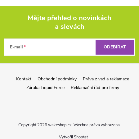
Mějte přehled o novinkách
a slevách
Z
á
E-mail
ODEBÍRAT
p
a
Kontakt
Obchodní podmínky
Práva z vad a reklamace
Záruka Liquid Force
Reklamační řád pro firmy
t
í
Copyright 2026
wakeshop.cz
. Všechna práva vyhrazena.
Vytvořil Shoptet