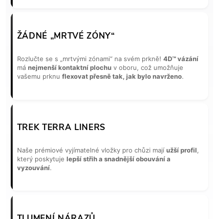
ŽÁDNÉ „MRTVÉ ZÓNY“
Rozlučte se s „mrtvými zónami“ na svém prkně!
4D™ vázání
má
nejmenší kontaktní plochu
v oboru, což umožňuje
vašemu prknu
flexovat přesně tak, jak bylo navrženo
.
TREK TERRA LINERS
Naše prémiové vyjímatelné vložky pro chůzi mají
užší profil
,
který poskytuje
lepší střih a snadnější obouvání a
vyzouvání
.
TLUMENÍ NÁRAZŮ