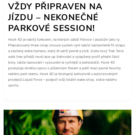
VŽDY PŘIPRAVEN NA
JÍZDU – NEKONEČNÉ
PARKOVÉ SESSION!
Hook 4D je nabitý funkcemi, na kterých záleží Felixovi i jezdcům jako ty.
Přepracovaný three-strap closure system nyní nabízí nastavitelné fit straps
a zesílený ankle harness, který tě udrží pevně a jistě. Zcela nový Trek Terra
walk liner přináší nové lace-up šněrování a vylepšený profil přední části
boty, takže nazouvání i vyzouvání je rychlejší a jednodušší. Hook 4D
poskytuje skvělou oporu s příjemným flexem a patří mezi pevné favority
našeho park teamu. Hook 4D je dostupný exkluzivně u autorizovaných
prodejců Liquid Force – podpoř svůj lokální wake shop, srdce našeho
sportu.