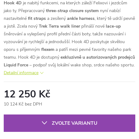
Hook 4D
je nabitý funkcemi, na kterých záleží Felixovi i jezdcům
jako ty. Přepracovaný
three-strap closure system
nyní nabízí
nastavitelné
fit straps
a zesílený
ankle harness
, který tě udrží pevně
a jistě. Zcela nový
Trek Terra walk liner
přináší nové
lace-up
šněrování a vylepšený profil přední části boty, takže nazouvání i
vyzouvání je rychlejší a jednodušší. Hook 4D poskytuje skvělou
oporu s příjemným
flexem
a patří mezi pevné favority našeho park
teamu.
Hook 4D je dostupný
exkluzivně u autorizovaných prodejců
Liquid Force
– podpoř svůj lokální wake shop, srdce našeho sportu.
Detailní informace
12 250 Kč
10 124 Kč bez DPH
Měrná
cena:
ZVOLTE VARIANTU