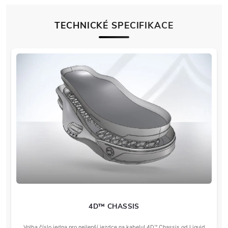
TECHNICKÉ SPECIFIKACE
4D™ CHASSIS
Volba číslo jedna pro nejlepší jezdce na kabelu! 4D™ Chassis od Liquid