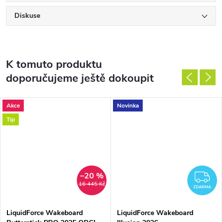
Diskuse
K tomuto produktu
doporučujeme ještě dokoupit
Akce
Novinka
Tip
–20 %
DARMA
Z
16 445 Kč
ZDARMA
LiquidForce Wakeboard
LiquidForce Wakeboard