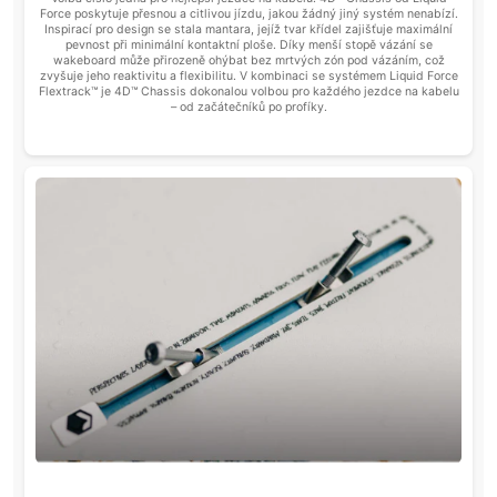
Force poskytuje přesnou a citlivou jízdu, jakou žádný jiný systém nenabízí.
Inspirací pro design se stala mantara, jejíž tvar křídel zajišťuje maximální
pevnost při minimální kontaktní ploše. Díky menší stopě vázání se
wakeboard může přirozeně ohýbat bez mrtvých zón pod vázáním, což
zvyšuje jeho reaktivitu a flexibilitu. V kombinaci se systémem Liquid Force
Flextrack™ je 4D™ Chassis dokonalou volbou pro každého jezdce na kabelu
– od začátečníků po profíky.