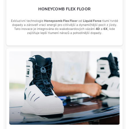
HONEYCOMB FLEX FLOOR
Exkluzivní technologie
Honeycomb Flex Floor
od
Liquid Force
tlumí tvrdé
dopady a zároveň vrací energii pro citlivější a dynamičtější pocit z jízdy.
Tato inovace je integrována do wakeboardových vázání
4D
a
6X
, kde
zajišťuje lepší tlumení nárazů a pohodlnější dopady.