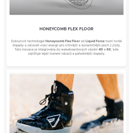
HONEYCOMB FLEX FLOOR
Exkluzivní technologie
Honeycomb Flex Floor
od
Liquid Force
tlumí tvrdé
dopady a zároveň vrací energii pro citlivější a dynamičtější pocit z jízdy.
Tato inovace je integrována do wakeboardových vázání
4D
a
6X
, kde
zajišťuje lepší tlumení nárazů a pohodlnější dopady.