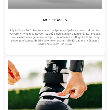
6X™ CHASSIS
Liquid Force 6X™ chassis system je špičkový 6palcový podvozek vázání,
vytvořený týmem světových jezdců a neúnavných designérů. 6X™ chassis
tvoří základ nové generace lehkých, pohodlných a citlivých vázání. Díky
univerzální kompatibilitě s jakýmkoli prknem přináší zábavu i výkon pro
jezdce za člunem i na vleku.