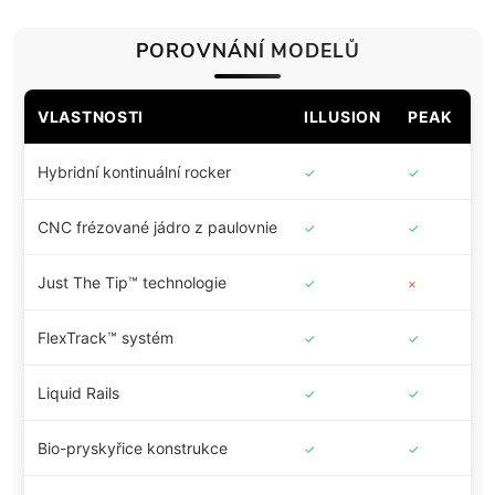
POROVNÁNÍ MODELŮ
VLASTNOSTI
ILLUSION
PEAK
B
Hybridní kontinuální rocker
✓
✓
✓
CNC frézované jádro z paulovnie
✓
✓
✓
Just The Tip™ technologie
✓
×
×
FlexTrack™ systém
✓
✓
✓
Liquid Rails
✓
✓
✓
Bio-pryskyřice konstrukce
✓
✓
✓