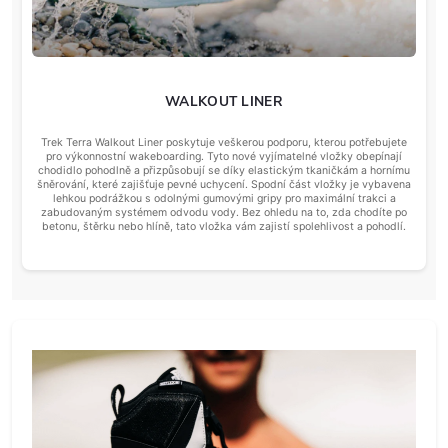
WALKOUT LINER
Trek Terra Walkout Liner poskytuje veškerou podporu, kterou potřebujete
pro výkonnostní wakeboarding. Tyto nové vyjímatelné vložky obepínají
chodidlo pohodlně a přizpůsobují se díky elastickým tkaničkám a hornímu
šněrování, které zajišťuje pevné uchycení. Spodní část vložky je vybavena
lehkou podrážkou s odolnými gumovými gripy pro maximální trakci a
zabudovaným systémem odvodu vody. Bez ohledu na to, zda chodíte po
betonu, štěrku nebo hlíně, tato vložka vám zajistí spolehlivost a pohodlí.