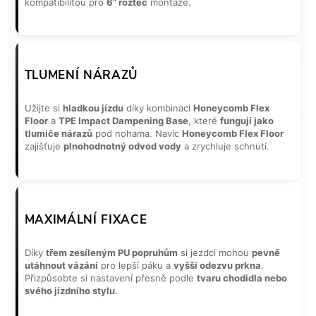
kompatibilitou pro
6” rozteč
montáže.
TLUMENÍ NÁRAZŮ
Užijte si
hladkou jízdu
díky kombinaci
Honeycomb Flex
Floor
a
TPE Impact Dampening Base
, které
fungují jako
tlumiče nárazů
pod nohama. Navíc
Honeycomb Flex Floor
zajišťuje
plnohodnotný odvod vody
a zrychluje schnutí.
MAXIMÁLNÍ FIXACE
Díky
třem zesíleným PU popruhům
si jezdci mohou
pevně
utáhnout vázání
pro lepší páku a
vyšší odezvu prkna
.
Přizpůsobte si nastavení přesně podle
tvaru chodidla nebo
svého jízdního stylu
.