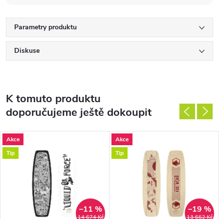
Parametry produktu
Diskuse
K tomuto produktu
doporučujeme ještě dokoupit
Akce
Akce
Tip
Tip
–11 %
–19 %
DARMA
14 674 Kč
13 662 Kč