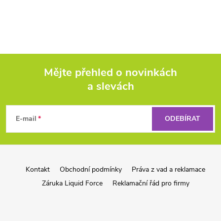
Mějte přehled o novinkách
a slevách
Z
á
E-mail
ODEBÍRAT
p
a
Kontakt
Obchodní podmínky
Práva z vad a reklamace
Záruka Liquid Force
Reklamační řád pro firmy
t
í