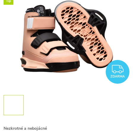
Tip
Z
ZDARMA
Nezkrotné a nebojácné