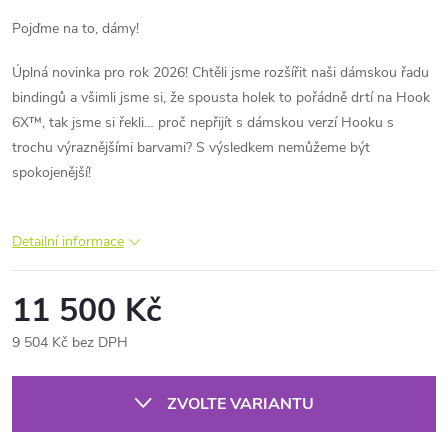
Pojďme na to, dámy!
Úplná novinka pro rok 2026! Chtěli jsme rozšířit naši dámskou řadu
bindingů a všimli jsme si, že spousta holek to pořádně drtí na Hook
6X™, tak jsme si řekli… proč nepřijít s dámskou verzí Hooku s
trochu výraznějšími barvami? S výsledkem nemůžeme být
spokojenější!
Detailní informace
11 500 Kč
9 504 Kč bez DPH
Měrná
cena:
ZVOLTE VARIANTU