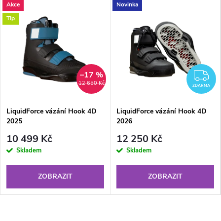
Akce
Novinka
Tip
–17 %
Z
12 650 Kč
ZDARMA
LiquidForce vázání Hook 4D
LiquidForce vázání Hook 4D
2025
2026
10 499 Kč
12 250 Kč
Skladem
Skladem
ZOBRAZIT
ZOBRAZIT