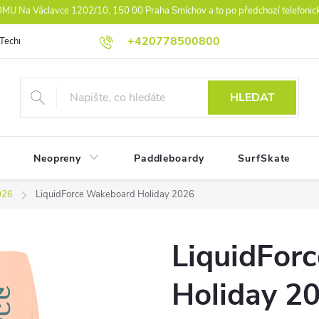
U Na Václavce 1202/10, 150 00 Praha Smíchov a to po předchozí telefonic
+420778500800
Technologie
Athlet Driven Inovation
Práva z vad reklamace
Ko
HLEDAT
Neopreny
Paddleboardy
SurfSkate
026
LiquidForce Wakeboard Holiday 2026
LiquidFor
Holiday 2