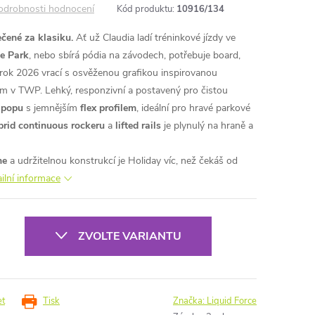
odrobnosti hodnocení
Kód produktu:
10916/134
ečené za klasiku.
Ať už Claudia ladí tréninkové jízdy ve
e Park
, nebo sbírá pódia na závodech, potřebuje board,
rok 2026 vrací s osvěženou grafikou inspirovanou
ům v TWP. Lehký, responzivní a postavený pro čistou
k
popu
s jemnějším
flex profilem
, ideální pro hravé parkové
brid continuous rockeru
a
lifted rails
je plynulý na hraně a
ne
a udržitelnou konstrukcí je Holiday víc, než čekáš od
ilní informace
ZVOLTE VARIANTU
et
Tisk
Značka:
Liquid Force