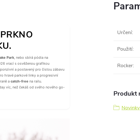
Param
 PRKNO
Určení
:
KU.
Použití
:
ake Park
, nebo sbírá pódia na
26 vrací s osvěženou grafikou
Rocker
:
ponzivní a postavený pro čistou zábavu
 pro hravé parkové linky a progresivní
hraně a
catch-free
na railu.
iday víc, než čekáš od svého nového go-
Produkt n
Novink