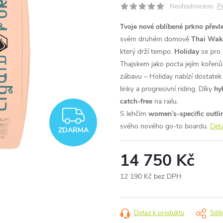
P
Neohodnoceno
Tvoje nové oblíbené prkno převl
svém druhém domově
Thai Wak
který drží tempo.
Holiday
se pro 
Thajskem jako pocta jejím kořen
zábavu – Holiday nabízí dostate
linky a progresivní riding. Díky
hy
catch-free
na railu.
ZDARMA
S lehčím
women’s-specific outli
svého nového go-to boardu.
Deta
ZDARMA
14 750 Kč
12 190 Kč bez DPH
Měrná
cena:
Dotaz k produktu
Sdíl