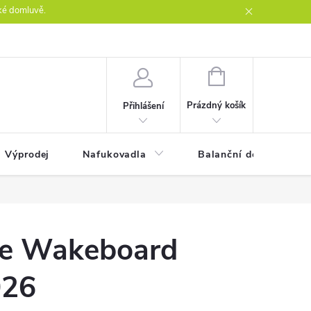
ké domluvě.
ntakty
NÁKUPNÍ
KOŠÍK
Prázdný košík
Přihlášení
Výprodej
Nafukovadla
Balanční desky
ce Wakeboard
026