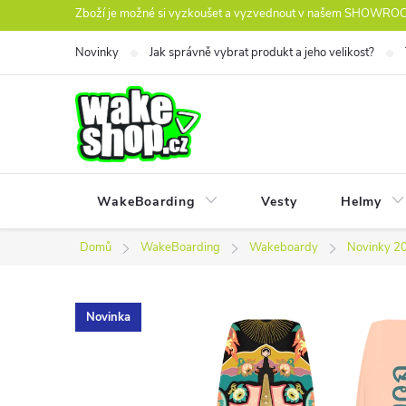
Přejít
Zboží je možné si vyzkoušet a vyzvednout v našem SHOWROOM
na
Novinky
Jak správně vybrat produkt a jeho velikost?
obsah
WakeBoarding
Vesty
Helmy
Domů
WakeBoarding
Wakeboardy
Novinky 2
Novinka