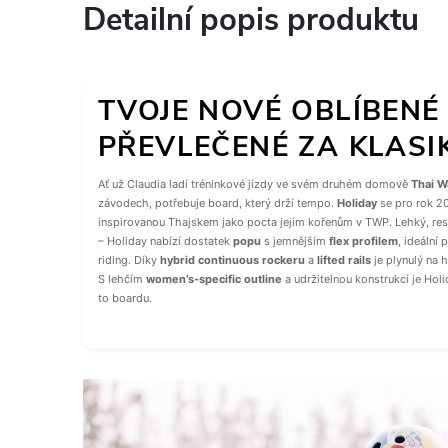
Detailní popis produktu
TVOJE NOVÉ OBLÍBENÉ
PŘEVLEČENÉ ZA KLASI
Ať už Claudia ladí tréninkové jízdy ve svém druhém domově
Thai W
závodech, potřebuje board, který drží tempo.
Holiday
se pro rok 20
inspirovanou Thajskem jako pocta jejím kořenům v TWP. Lehký, res
– Holiday nabízí dostatek
popu
s jemnějším
flex profilem
, ideální
riding. Díky
hybrid continuous rockeru
a
lifted rails
je plynulý na 
S lehčím
women’s-specific outline
a udržitelnou konstrukcí je Hol
to boardu.