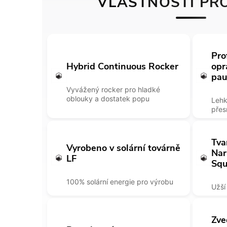
VLASTNOSTI PR
Pro
Hybrid Continuous Rocker
opr
pau
Vyvážený rocker pro hladké
oblouky a dostatek popu
Lehk
přes
Tva
Vyrobeno v solární továrně
Nar
LF
Squ
100% solární energie pro výrobu
Užší
Zve