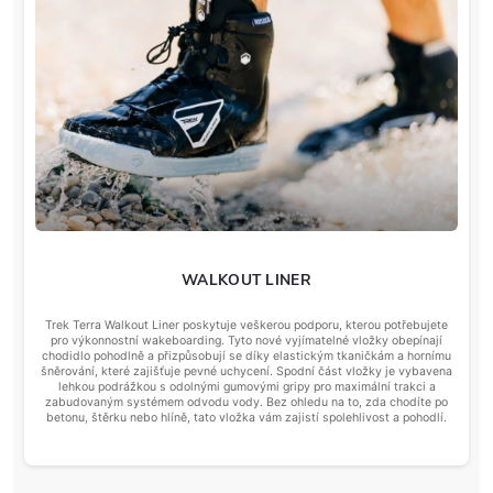
WALKOUT LINER
Trek Terra Walkout Liner poskytuje veškerou podporu, kterou potřebujete
pro výkonnostní wakeboarding. Tyto nové vyjímatelné vložky obepínají
chodidlo pohodlně a přizpůsobují se díky elastickým tkaničkám a hornímu
šněrování, které zajišťuje pevné uchycení. Spodní část vložky je vybavena
lehkou podrážkou s odolnými gumovými gripy pro maximální trakci a
zabudovaným systémem odvodu vody. Bez ohledu na to, zda chodíte po
betonu, štěrku nebo hlíně, tato vložka vám zajistí spolehlivost a pohodlí.