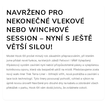
NAVRŽENO PRO
NEKONEČNÉ VLEKOVÉ
NEBO WINCHOVÉ
SESSION – NYNÍ S JEŠTĚ
VĚTŠÍ SILOU!
Model Hook 6X prošel minulý rok zásadním přepracováním, při kterém
jsme přidali nové funkce, na kterých záleží Felixovi i VÁM! Vylepšený
třípáskový systém zavírání nyní nabízí přizpůsobitelné pásky a vylepšenou
kotníkovou oporu, která vás bezpečně udrží na místě. Představujeme zcela
nový walk-liner Trek Terra-Liner – štíhlejší střih, nová podrážka a zavírání s
lace lock technologií. Tyto linery posouvají pohodlí, vzhled a výkon na
úplně novou úroveň! Navržené pro dlouhé dny na kabelu a zdolávání všech
překážek v parku, Hook 6X vám dodá jistotu, že zvládnete cokoli.