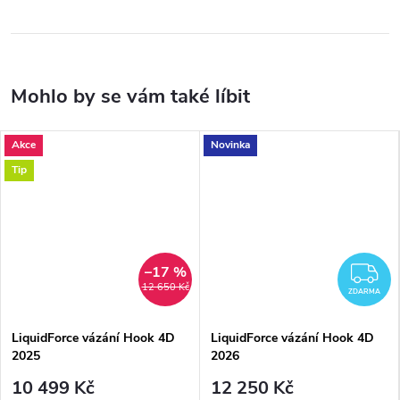
Akce
Novinka
Tip
–17 %
Z
12 650 Kč
ZDARMA
LiquidForce vázání Hook 4D
LiquidForce vázání Hook 4D
2025
2026
10 499 Kč
12 250 Kč