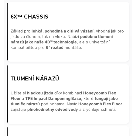
6X™ CHASSIS
Základ pro
lehká, pohodlná a citlivá vázání
, vhodná jak pro
jízdu za člunem, tak na vleku. Nabízí
podobné tlumení
nárazů jako naše 4D™ technologie
, ale s univerzální
kompatibilitou pro
6” rozteč
montáže.
TLUMENÍ NÁRAZŮ
Užijte si
hladkou jízdu
díky kombinaci
Honeycomb Flex
Floor
a
TPE Impact Dampening Base
, které
fungují jako
tlumiče nárazů
pod nohama. Navíc
Honeycomb Flex Floor
zajišťuje
plnohodnotný odvod vody
a zrychluje schnutí.