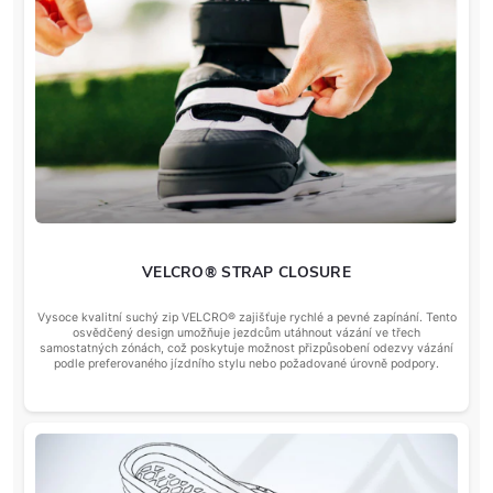
VELCRO® STRAP CLOSURE
Vysoce kvalitní suchý zip VELCRO® zajišťuje rychlé a pevné zapínání. Tento
osvědčený design umožňuje jezdcům utáhnout vázání ve třech
samostatných zónách, což poskytuje možnost přizpůsobení odezvy vázání
podle preferovaného jízdního stylu nebo požadované úrovně podpory.