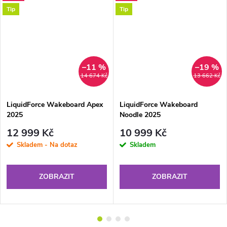
Tip
Tip
–11 %
–19 %
DARMA
14 674 Kč
13 662 Kč
LiquidForce Wakeboard Apex
LiquidForce Wakeboard
2025
Noodle 2025
12 999 Kč
10 999 Kč
Skladem - Na dotaz
Skladem
ZOBRAZIT
ZOBRAZIT