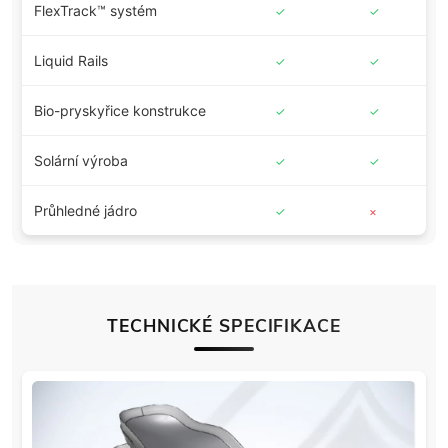
FlexTrack™ systém
✓
✓
✓
Liquid Rails
✓
✓
✓
Bio-pryskyřice konstrukce
✓
✓
✓
Solární výroba
✓
✓
✓
Průhledné jádro
✓
×
×
TECHNICKÉ SPECIFIKACE