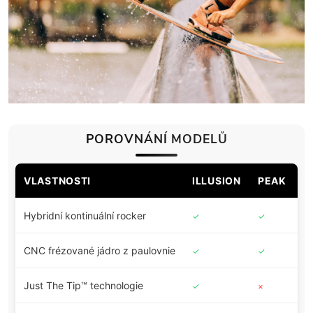
POROVNÁNÍ MODELŮ
VLASTNOSTI
ILLUSION
PEAK
B
Hybridní kontinuální rocker
✓
✓
✓
CNC frézované jádro z paulovnie
✓
✓
✓
Just The Tip™ technologie
✓
×
×