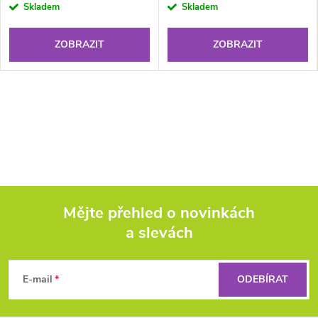
Skladem
Skladem
ZOBRAZIT
ZOBRAZIT
Mějte přehled o novinkách
a slevách
Z
á
E-mail
ODEBÍRAT
p