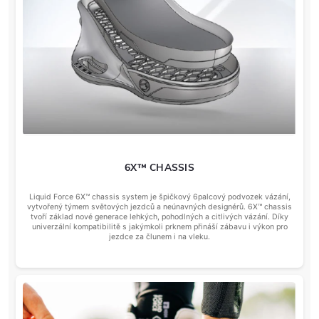
6X™ CHASSIS
Liquid Force 6X™ chassis system je špičkový 6palcový podvozek vázání,
vytvořený týmem světových jezdců a neúnavných designérů. 6X™ chassis
tvoří základ nové generace lehkých, pohodlných a citlivých vázání. Díky
univerzální kompatibilitě s jakýmkoli prknem přináší zábavu i výkon pro
jezdce za člunem i na vleku.