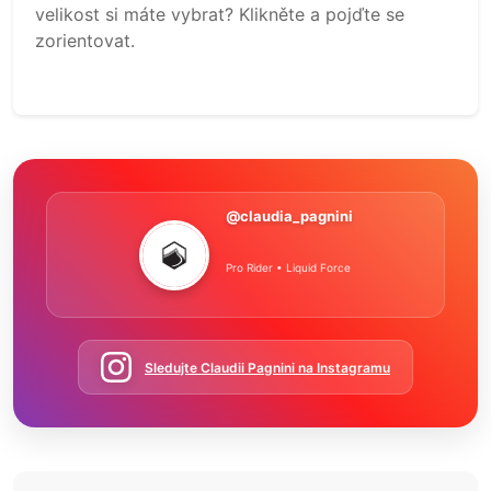
velikost si máte vybrat? Klikněte a pojďte se
zorientovat.
@claudia_pagnini
Pro Rider • Liquid Force
Sledujte Claudii Pagnini na Instagramu