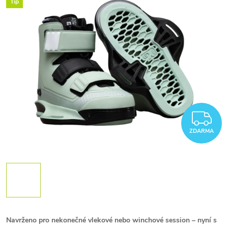
Tip
Z
ZDARMA
Navrženo pro nekonečné vlekové nebo winchové session – nyní s