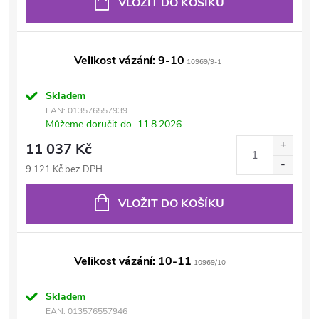
VLOŽIT DO KOŠÍKU
Velikost vázání: 9-10
10969/9-1
Skladem
EAN:
013576557939
Můžeme doručit do
11.8.2026
11 037 Kč
9 121 Kč bez DPH
VLOŽIT DO KOŠÍKU
Velikost vázání: 10-11
10969/10-
Skladem
EAN:
013576557946