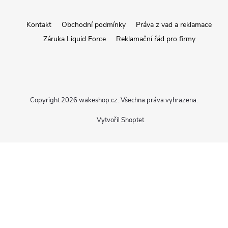
a
Kontakt
Obchodní podmínky
Práva z vad a reklamace
Záruka Liquid Force
Reklamační řád pro firmy
t
í
Copyright 2026
wakeshop.cz
. Všechna práva vyhrazena.
Vytvořil Shoptet