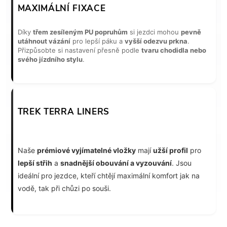
MAXIMÁLNÍ FIXACE
Díky
třem zesíleným PU popruhům
si jezdci mohou
pevně
utáhnout vázání
pro lepší páku a
vyšší odezvu prkna
.
Přizpůsobte si nastavení přesně podle
tvaru chodidla nebo
svého jízdního stylu
.
TREK TERRA LINERS
Naše
prémiové vyjímatelné vložky
mají
užší profil
pro
lepší střih
a
snadnější obouvání a vyzouvání
. Jsou
ideální pro jezdce, kteří chtějí maximální komfort jak na
vodě, tak při chůzi po souši.