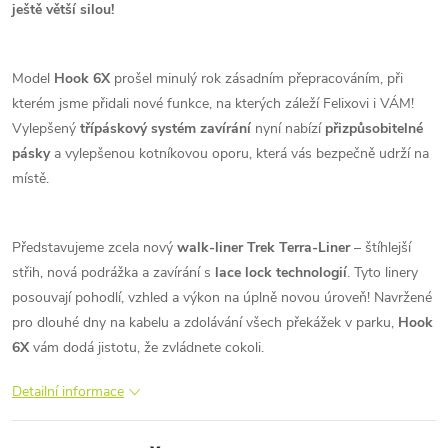
ještě větší silou!
Model
Hook 6X
prošel minulý rok zásadním přepracováním, při
kterém jsme přidali nové funkce, na kterých záleží Felixovi i VÁM!
Vylepšený
třípáskový systém zavírání
nyní nabízí
přizpůsobitelné
pásky
a vylepšenou kotníkovou oporu, která vás bezpečně udrží na
místě.
Představujeme zcela nový
walk-liner Trek Terra-Liner
– štíhlejší
střih, nová podrážka a zavírání s
lace lock technologií
. Tyto linery
posouvají pohodlí, vzhled a výkon na úplně novou úroveň! Navržené
pro dlouhé dny na kabelu a zdolávání všech překážek v parku,
Hook
6X
vám dodá jistotu, že zvládnete cokoli.
Detailní informace