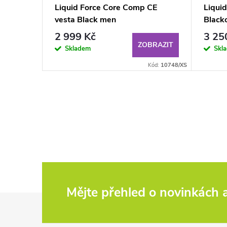
Liquid Force Core Comp CE
Liqui
vesta Black men
Black
2 999 Kč
3 25
BRAZIT
ZOBRAZIT
Skladem
Skl
Kód:
8577/S
Kód:
10748/XS
Mějte přehled o novinkách
Z