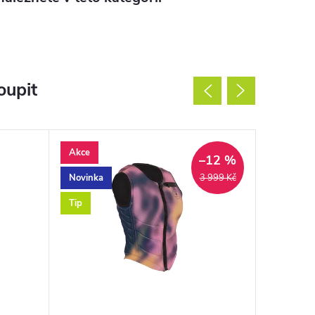
oupit
Akce
Novinka
–12 %
Novinka
Tip
3 999 Kč
Tip