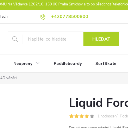
U Na Václavce 1202/10, 150 00 Praha Smíchov a to po předchozí telefonic
+420778500800
Technologie
Athlet Driven Inovation
Práva z vad reklamace
Ko
HLEDAT
Neopreny
Paddleboardy
SurfSkate
 4D vázání
Liquid For
Podr
1 hodnocení
Druhá generace vázání Liquid F