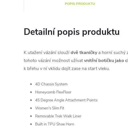
POPIS PRODUKTU
Detailní popis produktu
K utažení vázání slouží
dvě tkaničky
a horní suchý z
tohoto vázání možnost užívat
vnitřní botičku jako c
k břehu v ní vklidu dojít zase na start vleku.
4D Chassis System
Honeycomb FlexFloor
45 Degree Angle Attachment Points
Women's Slim Fit
Removable Trek Walk Liner
Built in TPU Shoe Horn