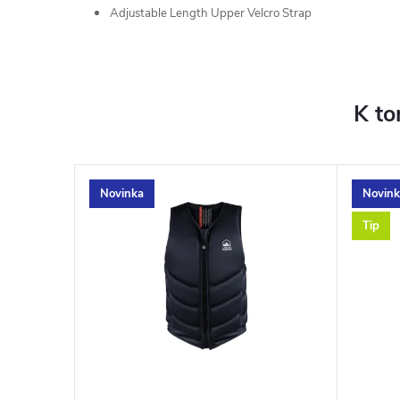
Adjustable Length Upper Velcro Strap
K to
Novinka
Novink
–20 %
Tip
3 380 Kč