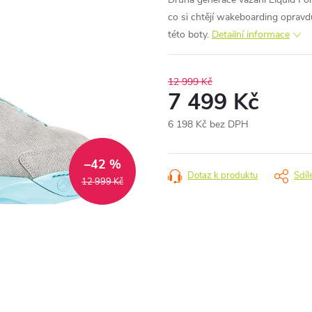
co si chtějí wakeboarding oprav
této boty.
Detailní informace
12 999 Kč
7 499 Kč
6 198 Kč bez DPH
Měrná
cena:
–42 %
Dotaz k produktu
Sdíl
12 999 Kč