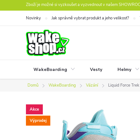
Přejít
Zboží je možné si vyzkoušet a vyzvednout v našem SHOWROOM
na
Novinky
Jak správně vybrat produkt a jeho velikost?
obsah
WakeBoarding
Vesty
Helmy
Domů
WakeBoarding
Vázání
Liquid Force Trek
Akce
Výprodej