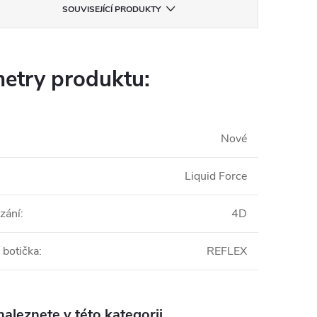
SOUVISEJÍCÍ PRODUKTY
etry produktu:
Nové
Liquid Force
zání
:
4D
 botička
:
REFLEX
aleznete v této kategorii