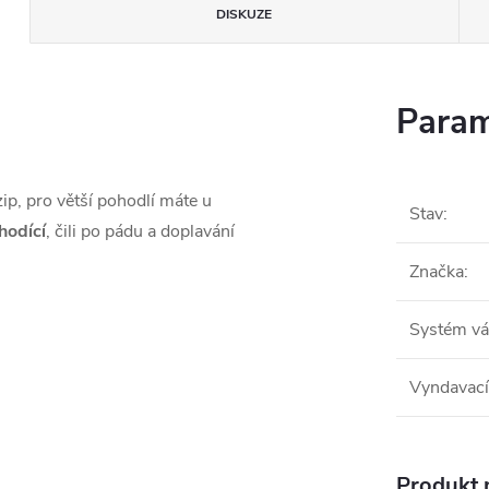
DISKUZE
Param
ip, pro větší pohodlí máte u
Stav
:
hodící
, čili po pádu a doplavání
Značka
:
Systém vá
Vyndavací
Produkt n