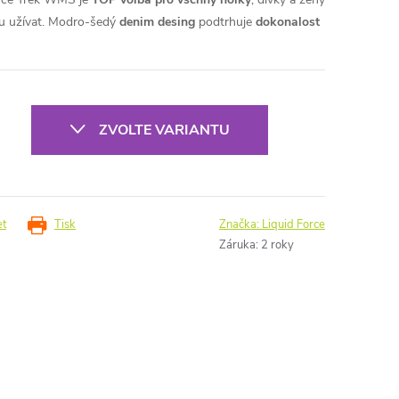
du užívat. Modro-šedý
denim desing
podtrhuje
dokonalost
ZVOLTE VARIANTU
et
Tisk
Značka:
Liquid Force
Záruka
:
2 roky