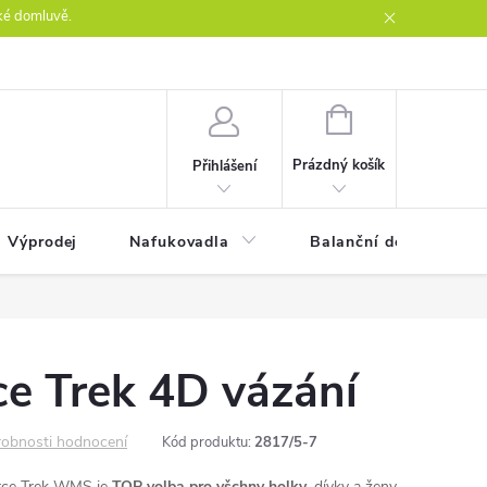
ké domluvě.
ntakty
NÁKUPNÍ
KOŠÍK
Prázdný košík
Přihlášení
Výprodej
Nafukovadla
Balanční desky
ce Trek 4D vázání
obnosti hodnocení
Kód produktu:
2817/5-7
orce Trek WMS je
TOP volba pro všchny holky
, dívky a ženy