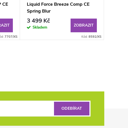
P CE
Liquid Force Breeze Comp CE
Liquid 
Spring Blur
Comp
3 499 Kč
4 750
AZIT
ZOBRAZIT
Skladem
Sklad
ód:
7707/XS
Kód:
8592/XS
ODEBÍRAT