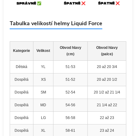
Tabulka velikostí helmy Liquid Force
Obvod hlavy
Obvod hlavy
Kategorie
Velikost
(cm)
(palce)
Dětská
YL
51-53
20 až 20 3/4
Dospělá
XS
51-52
20 až 20 1/2
Dospělá
SM
52-54
20 1/2 až 21 1/4
Dospělá
MD
54-56
21 1/4 až 22
Dospělá
LG
56-58
22 až 23
Dospělá
XL
58-61
23 až 24