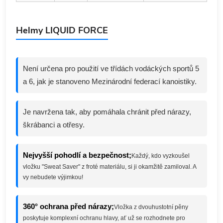
Helmy LIQUID FORCE
Není určena pro použití ve třídách vodáckých sportů 5
a 6, jak je stanoveno Mezinárodní federací kanoistiky.
Je navržena tak, aby pomáhala chránit před nárazy,
škrábanci a otřesy.
Nejvyšší pohodlí a bezpečnost;
Každý, kdo vyzkoušel
vložku "Sweat Saver" z froté materiálu, si ji okamžitě zamiloval. A
vy nebudete výjimkou!
360° ochrana před nárazy;
Vložka z dvouhustotní pěny
poskytuje komplexní ochranu hlavy, ať už se rozhodnete pro