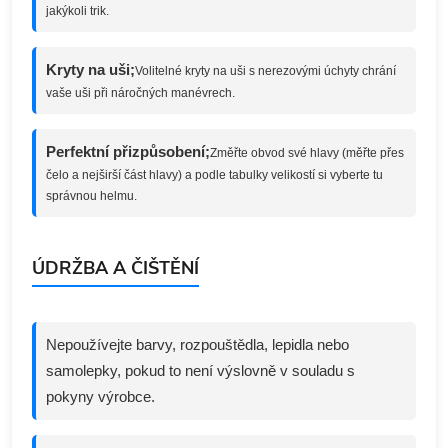
jakýkoli trik.
Kryty na uši;
Volitelné kryty na uši s nerezovými úchyty chrání
vaše uši při náročných manévrech.
Perfektní přizpůsobení;
Změřte obvod své hlavy (měřte přes
čelo a nejširší část hlavy) a podle tabulky velikostí si vyberte tu
správnou helmu.
ÚDRŽBA A ČIŠTĚNÍ
Nepoužívejte barvy, rozpouštědla, lepidla nebo
samolepky, pokud to není výslovně v souladu s
pokyny výrobce.