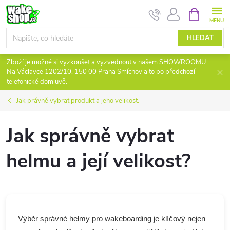
Přejít
NÁKUPNÍ
KOŠÍK
na
obsah
HLEDAT
Zboží je možné si vyzkoušet a vyzvednout v našem SHOWROOMU
Na Václavce 1202/10, 150 00 Praha Smíchov a to po předchozí
telefonické domluvě.
Jak právně vybrat produkt a jeho velikost.
Jak správně vybrat
helmu a její velikost?
Výběr správné helmy pro wakeboarding je klíčový nejen