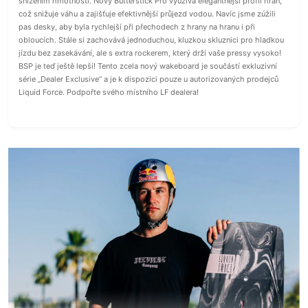
snížením hmotnosti. Nový Butterstick Pro využívá elegantnější profil hran,
což snižuje váhu a zajišťuje efektivnější průjezd vodou. Navíc jsme zúžili
pas desky, aby byla rychlejší při přechodech z hrany na hranu i při
obloucích. Stále si zachovává jednoduchou, kluzkou skluznici pro hladkou
jízdu bez zasekávání, ale s extra rockerem, který drží vaše pressy vysoko!
BSP je teď ještě lepší! Tento zcela nový wakeboard je součástí exkluzivní
série „Dealer Exclusive“ a je k dispozici pouze u autorizovaných prodejců
Liquid Force. Podpořte svého místního LF dealera!