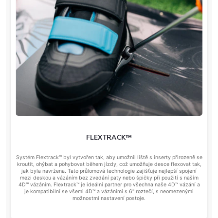
FLEXTRACK™
Systém Flextrack™ byl vytvořen tak, aby umožnil liště s inserty přirozeně se
kroutit, ohýbat a pohybovat během jízdy, což umožňuje desce flexovat tak,
jak byla navržena. Tato průlomová technologie zajišťuje nejlepší spojení
mezi deskou a vázáním bez zvedání paty nebo špičky při použití s naším
4D™ vázáním. Flextrack™ je ideální partner pro všechna naše 4D™ vázání a
je kompatibilní se všemi 4D™ a vázáními s 6" roztečí, s neomezenými
možnostmi nastavení postoje.