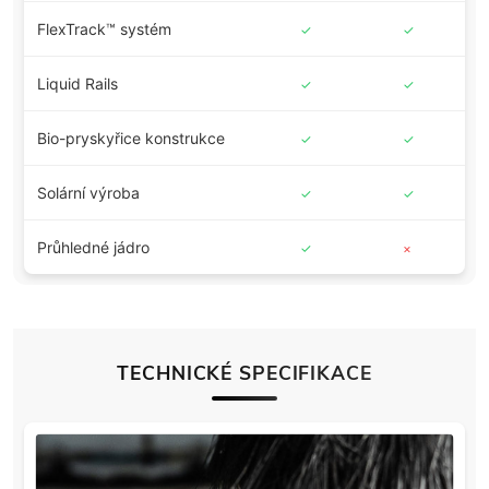
FlexTrack™ systém
✓
✓
✓
Liquid Rails
✓
✓
✓
Bio-pryskyřice konstrukce
✓
✓
✓
Solární výroba
✓
✓
✓
Průhledné jádro
✓
×
×
TECHNICKÉ SPECIFIKACE