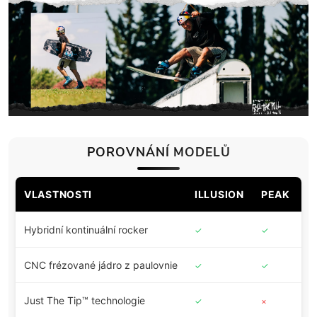
POROVNÁNÍ MODELŮ
VLASTNOSTI
ILLUSION
PEAK
B
Hybridní kontinuální rocker
✓
✓
✓
CNC frézované jádro z paulovnie
✓
✓
✓
Just The Tip™ technologie
✓
×
×