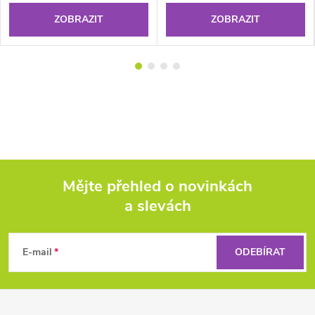
ZOBRAZIT
ZOBRAZIT
Mějte přehled o novinkách
a slevách
Z
á
E-mail
ODEBÍRAT
p