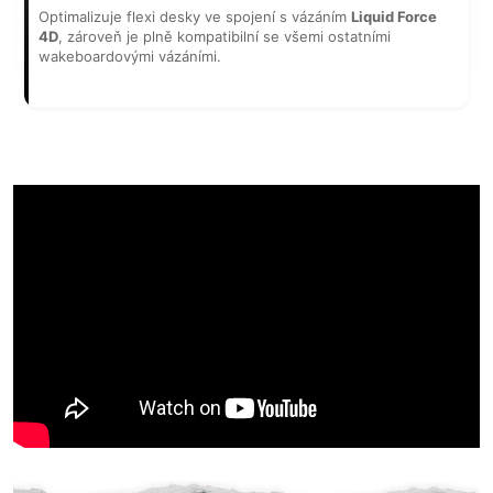
Optimalizuje flexi desky ve spojení s vázáním
Liquid Force
4D
, zároveň je plně kompatibilní se všemi ostatními
wakeboardovými vázáními.