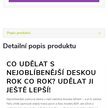
Popis produktu
Detailní popis produktu
CO UDĚLAT S
NEJOBLÍBENĚJŠÍ DESKOU
ROK CO ROK? UDĚLAT JI
JEŠTĚ LEPŠÍ!
Nejoblíbenější parková deska v naší nabídce dostala refresh – a je to pecka!
Felix chtěl zachovat stejný hravý pocit a flexi modelu BSP, ale oživit ji