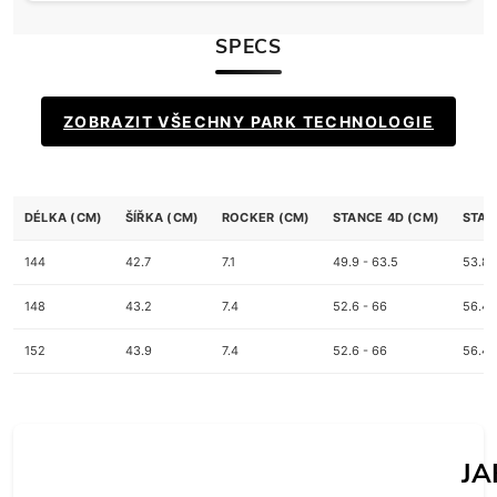
SPECS
ZOBRAZIT VŠECHNY PARK TECHNOLOGIE
DÉLKA (CM)
ŠÍŘKA (CM)
ROCKER (CM)
STANCE 4D (CM)
STAN
144
42.7
7.1
49.9 - 63.5
53.8 
148
43.2
7.4
52.6 - 66
56.4 
152
43.9
7.4
52.6 - 66
56.4 
JA