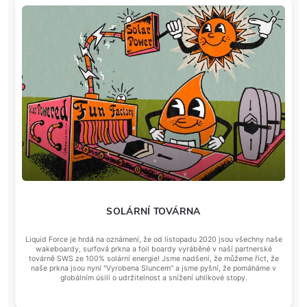
SOLÁRNÍ TOVÁRNA
Liquid Force je hrdá na oznámení, že od listopadu 2020 jsou všechny naše
wakeboardy, surfová prkna a foil boardy vyráběné v naší partnerské
továrně SWS ze 100% solární energie! Jsme nadšení, že můžeme říct, že
naše prkna jsou nyní "Vyrobena Sluncem" a jsme pyšní, že pomáháme v
globálním úsilí o udržitelnost a snížení uhlíkové stopy.