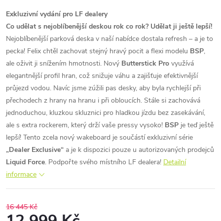
Exkluzivní vydání pro LF dealery
Co udělat s nejoblíbenější deskou rok co rok? Udělat ji ještě lepší!
Nejoblíbenější parková deska v naší nabídce dostala refresh – a je to
pecka! Felix chtěl zachovat stejný hravý pocit a flexi modelu
BSP
,
ale oživit ji snížením hmotnosti. Nový
Butterstick Pro
využívá
elegantnější profil hran, což snižuje váhu a zajišťuje efektivnější
průjezd vodou. Navíc jsme zúžili pas desky, aby byla rychlejší při
přechodech z hrany na hranu i při obloucích.
Stále si zachovává
jednoduchou, kluzkou skluznici pro hladkou jízdu bez zasekávání,
ale s extra rockerem, který drží vaše pressy vysoko!
BSP
je teď ještě
lepší!
Tento zcela nový wakeboard je součástí exkluzivní série
„Dealer Exclusive“
a je k dispozici pouze u autorizovaných prodejců
Liquid Force
. Podpořte svého místního LF dealera!
Detailní
informace
16 445 Kč
12 999 Kč