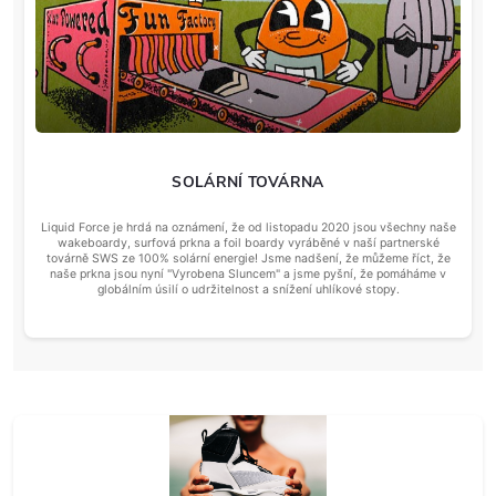
SOLÁRNÍ TOVÁRNA
Liquid Force je hrdá na oznámení, že od listopadu 2020 jsou všechny naše
wakeboardy, surfová prkna a foil boardy vyráběné v naší partnerské
továrně SWS ze 100% solární energie! Jsme nadšení, že můžeme říct, že
naše prkna jsou nyní "Vyrobena Sluncem" a jsme pyšní, že pomáháme v
globálním úsilí o udržitelnost a snížení uhlíkové stopy.