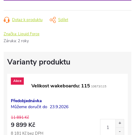
Dotaz k produktu
Sdílet
Značka:
Liquid Force
Záruka
:
2 roky
Akce
Velikost wakeboardu: 115
10673/115
Předobjednávka
Můžeme doručit do
23.9.2026
11 891 Kč
9 899 Kč
8 181 Kč bez DPH