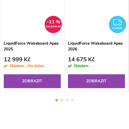
–11 %
Z
14 674 Kč
ZDARMA
LiquidForce Wakeboard Apex
LiquidForce Wakeboard Apex
2025
2026
12 999 Kč
14 675 Kč
Skladem - Na dotaz
Skladem
ZOBRAZIT
ZOBRAZIT