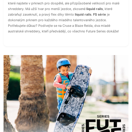
které najdete v prknech pro dospělé, ale přizpůsobené velikostí pro malé
shreddery. Má užší tvar pro menší jezdce, zkosené
liquid rails
, které
zabraňují zaseknutí, a pravý flex díky těmto
liquid rails
.
FS série
je
dokonalým prknem pro každého mladého talentovaného jezdce.
Potřebujete důkaz? Podívejte se na Cruse a Blaze Reida, dva mladé
australské shreddery, kteří předvádějí, co všechno Future Series dokáže!