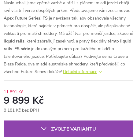
Naslouchali jsme zpětné vazbě a přišli s plánem: mladí jezdci chtějí
své vlastní verze dospělých prken. Představujeme vám zcela novou
Apex Future Series
!
FS
je navržena tak, aby obsahovala všechny
technologie, které najdete v prknech pro dospělé, ale přizpůsobené
velikostí pro malé shreddery. Má užší tvar pro menší jezdce, zkosené
liquid rails
, které zabraňují zaseknutí, a pravý flex díky těmto
liquid
rails
.
FS série
je dokonalým prknem pro každého mladého
talentovaného jezdce. Potřebujete důkaz? Podívejte se na Cruse a
Blaze Reida, dva mladé australské shreddery, kteří předvádějí, co
všechno Future Series dokáže!
Detailní informace
11 891 Kč
9 899 Kč
8 181 Kč bez DPH
Měrná
cena:
ZVOLTE VARIANTU