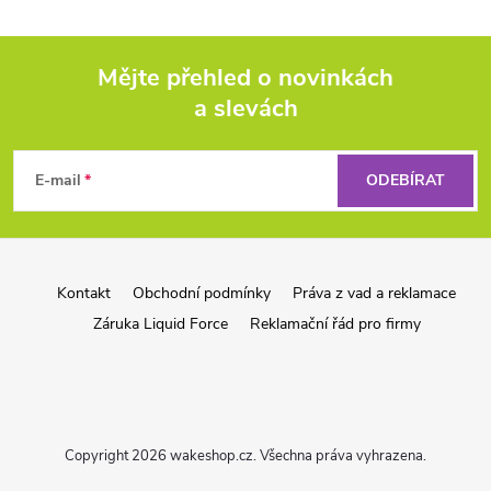
Mějte přehled o novinkách
a slevách
Z
á
E-mail
ODEBÍRAT
p
a
Kontakt
Obchodní podmínky
Práva z vad a reklamace
Záruka Liquid Force
Reklamační řád pro firmy
t
í
Copyright 2026
wakeshop.cz
. Všechna práva vyhrazena.