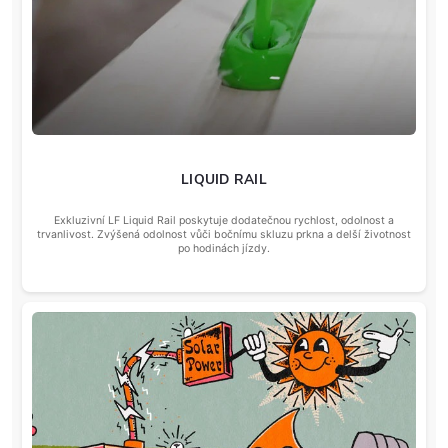
LIQUID RAIL
Exkluzivní LF Liquid Rail poskytuje dodatečnou rychlost, odolnost a
trvanlivost. Zvýšená odolnost vůči bočnímu skluzu prkna a delší životnost
po hodinách jízdy.