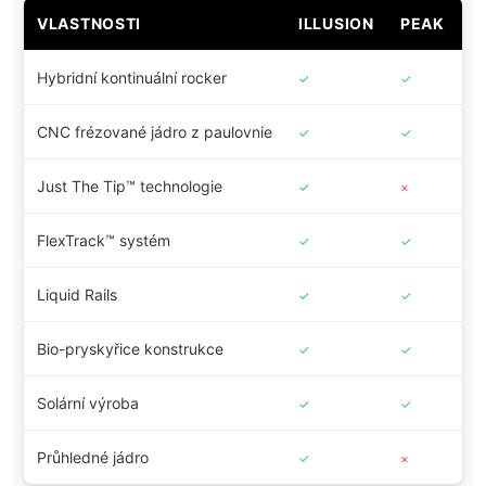
VLASTNOSTI
ILLUSION
PEAK
B
Hybridní kontinuální rocker
✓
✓
✓
CNC frézované jádro z paulovnie
✓
✓
✓
Just The Tip™ technologie
✓
×
×
FlexTrack™ systém
✓
✓
✓
Liquid Rails
✓
✓
✓
Bio-pryskyřice konstrukce
✓
✓
✓
Solární výroba
✓
✓
✓
Průhledné jádro
✓
×
×