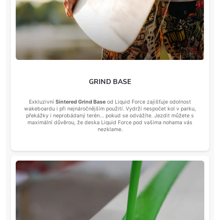
GRIND BASE
Exkluzivní
Sintered Grind Base
od Liquid Force zajišťuje odolnost
wakeboardu i při nejnáročnějším použití. Vydrží nespočet kol v parku,
překážky i neprobádaný terén... pokud se odvážíte. Jezdit můžete s
maximální důvěrou, že deska Liquid Force pod vašima nohama vás
nezklame.