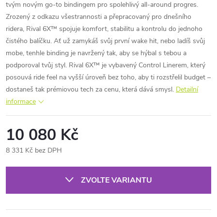
tvým novým go-to bindingem pro spolehlivý all-around progres.
Zrozený z odkazu všestrannosti a přepracovaný pro dnešního
ridera, Rival 6X™ spojuje komfort, stabilitu a kontrolu do jednoho
čistého balíčku. Ať už zamykáš svůj první wake hit, nebo ladíš svůj
mobe, tenhle binding je navržený tak, aby se hýbal s tebou a
podporoval tvůj styl. Rival 6X™ je vybavený Control Linerem, který
posouvá ride feel na vyšší úroveň bez toho, aby ti rozstřelil budget –
dostaneš tak prémiovou tech za cenu, která dává smysl.
Detailní
informace
10 080 Kč
8 331 Kč bez DPH
Měrná
cena:
ZVOLTE VARIANTU