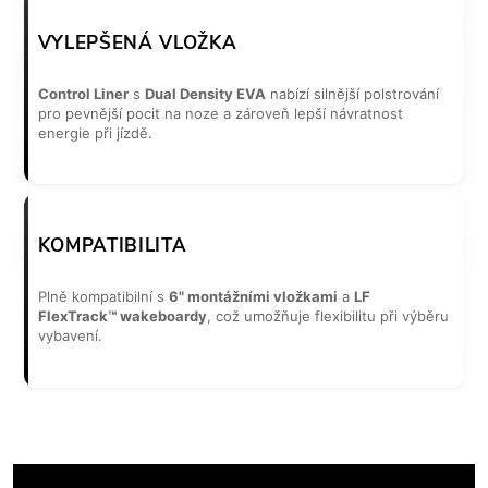
VYLEPŠENÁ VLOŽKA
Control Liner
s
Dual Density EVA
nabízí silnější polstrování
pro pevnější pocit na noze a zároveň lepší návratnost
energie při jízdě.
KOMPATIBILITA
Plně kompatibilní s
6" montážními vložkami
a
LF
FlexTrack™ wakeboardy
, což umožňuje flexibilitu při výběru
vybavení.