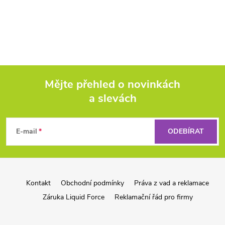
Mějte přehled o novinkách
a slevách
Z
á
E-mail
ODEBÍRAT
p
a
Kontakt
Obchodní podmínky
Práva z vad a reklamace
Záruka Liquid Force
Reklamační řád pro firmy
t