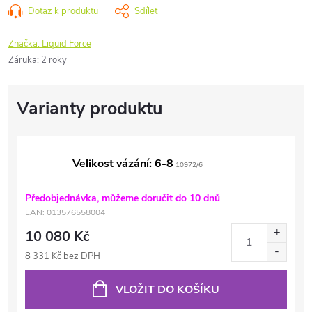
Dotaz k produktu
Sdílet
Značka:
Liquid Force
Záruka
:
2 roky
Velikost vázání: 6-8
10972/6
Předobjednávka, můžeme doručit do 10 dnů
EAN:
013576558004
10 080 Kč
8 331 Kč bez DPH
VLOŽIT DO KOŠÍKU