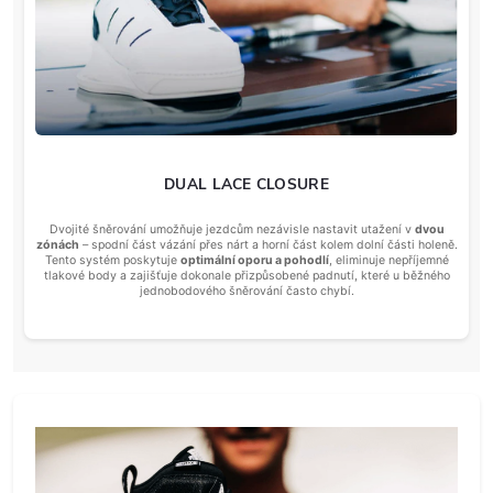
DUAL LACE CLOSURE
Dvojité šněrování umožňuje jezdcům nezávisle nastavit utažení v
dvou
zónách
– spodní část vázání přes nárt a horní část kolem dolní části holeně.
Tento systém poskytuje
optimální oporu a pohodlí
, eliminuje nepříjemné
tlakové body a zajišťuje dokonale přizpůsobené padnutí, které u běžného
jednobodového šněrování často chybí.