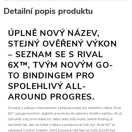
Detailní popis produktu
ÚPLNĚ NOVÝ NÁZEV,
STEJNÝ OVĚŘENÝ VÝKON
– SEZNAM SE S RIVAL
6X™, TVÝM NOVÝM GO-
TO BINDINGEM PRO
SPOLEHLIVÝ ALL-
AROUND PROGRES.
Zrozený z odkazu všestrannosti a přepracovaný pro dnešního ridera, Rival
6X™ spojuje komfort, stabilitu a kontrolu do jednoho čistého balíčku. Ať už
zamykáš svůj první wake hit, nebo ladíš svůj mobe, tenhle binding je
navržený tak, aby se hýbal s tebou a podporoval tvůj styl. Rival 6X™ je
vybavený Control Linerem, který posouvá ride feel na vyšší úroveň bez