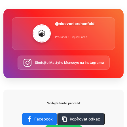
@nicovonlerchenfeld
Pro Rider • Liquid Force
Sledujte Mattyho Munceye na Instagramu
Sdílejte tento produkt
Facebook
Kopírovat odkaz