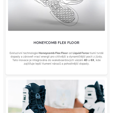
HONEYCOMB FLEX FLOOR
Exkluzivní technologie
Honeycomb Flex Floor
od
Liquid Force
tlumí tvrdé
dopady a zároveň vrací energii pro citlivější a dynamičtější pocit z jízdy.
Tato inovace je integrována do wakeboardových vázání
4D
a
6X
, kde
zajišťuje lepší tlumení nárazů a pohodlnější dopady.