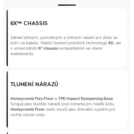
6X™ CHASSIS
Základ lehkých, pohodlných a citlivých vázání pro jízdu za
lodí i na kabelu. Nabízí tlumení podobné technologii
4D
, ale
v univerzálním
6" chassis
kompatibilním se všemi
wakeboardy.
TLUMENÍ NÁRAZŮ
Honeycomb Flex Floor
a
TPE Impact Dampening Base
fungují jako tlumiče nárazů pod nohama pro hladší jízdu.
Honeycomb Floor
navíc slouží jako drenážní systém pro
rychlý odvod vody.