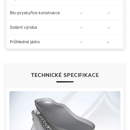
Bio-pryskyřice konstrukce
✓
✓
✓
Solární výroba
✓
✓
✓
Průhledné jádro
✓
×
×
TECHNICKÉ SPECIFIKACE