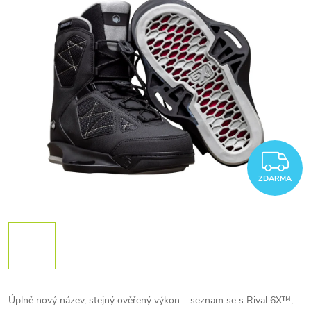
Z
ZDARMA
Úplně nový název, stejný ověřený výkon – seznam se s Rival 6X™,