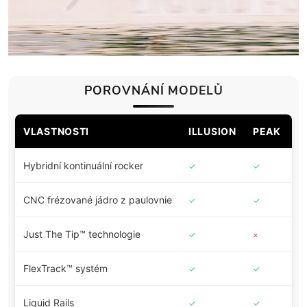
POROVNÁNÍ MODELŮ
VLASTNOSTI
ILLUSION
PEAK
B
Hybridní kontinuální rocker
✓
✓
✓
CNC frézované jádro z paulovnie
✓
✓
✓
Just The Tip™ technologie
✓
×
×
FlexTrack™ systém
✓
✓
✓
Liquid Rails
✓
✓
✓