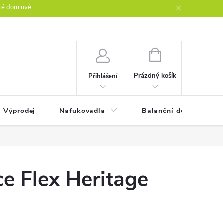
ké domluvě.
ntakty
NÁKUPNÍ
KOŠÍK
Prázdný košík
Přihlášení
Výprodej
Nafukovadla
Balanční desky
ce Flex Heritage