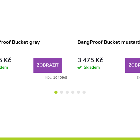
roof Bucket gray
BangProof Bucket mustar
5 Kč
3 475 Kč
ZOBRAZIT
ZOBR
adem
Skladem
Kód:
10409/S
K