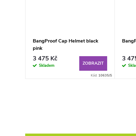
lack
BangProof Cap Helmet black
BangP
pink
3 475 Kč
3 47
BRAZIT
ZOBRAZIT
Skladem
Skl
Kód:
10629/M
Kód:
10635/S