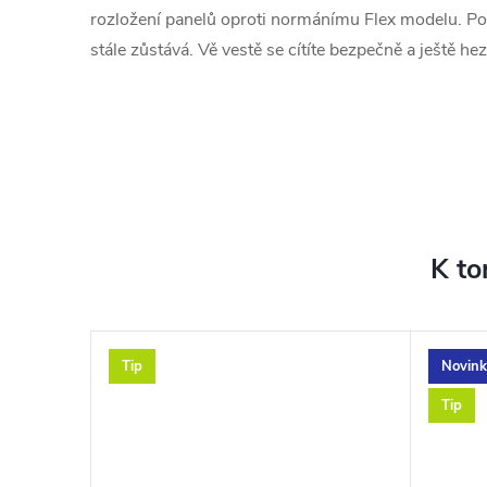
rozložení panelů oproti normánímu Flex modelu. Poh
stále zůstává. Vě vestě se cítíte bezpečně a ještě he
K to
Tip
Novink
Tip