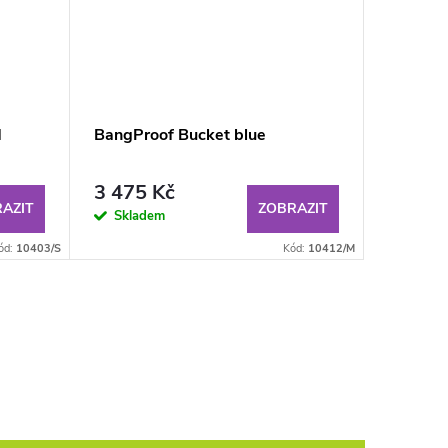
d
BangProof Bucket blue
BangPro
3 475 Kč
3 475
AZIT
ZOBRAZIT
Skladem
Sklad
ód:
10403/S
Kód:
10412/M