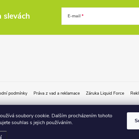
a slevách
E-mail
dní podmínky
Práva z vad a reklamace
Záruka Liquid Force
Rekl
oužívá soubory cookie. Dalším procházením tohoto
S
jete souhlas s jejich používáním.
í