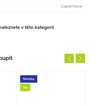
Liquid Force
aleznete v této kategorii
oupit
Novinka
Novinka
Tip
Tip