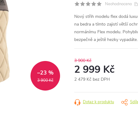
P
Neohodnoceno
Nový střih modelu flex dodá luxu
na bedra a tímto zajistí větší oc
normánímu Flex modelu. Pohyblivos
bezpečně a ještě hezky vypadáte.
3 900 Kč
2 999 Kč
–23 %
2 479 Kč bez DPH
3 900 Kč
Měrná
cena:
Dotaz k produktu
Sdíl