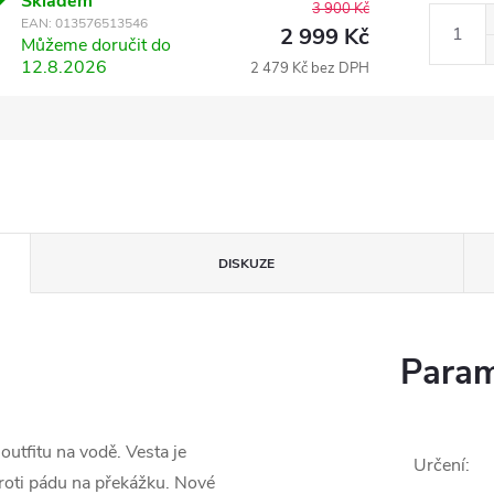
Skladem
3 900 Kč
EAN:
013576513546
2 999 Kč
Můžeme doručit do
12.8.2026
2 479 Kč bez DPH
DISKUZE
Param
utfitu na vodě. Vesta je
Určení
:
proti pádu na překážku. Nové