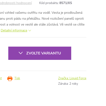
odrobnosti hodnocení
Kód produktu:
8571/XS
sní vzhled vašemu outfitu na vodě. Vesta je prodloužená
hranu proti pádu na překážku. Nové rozložení panelů oproti
t a volnost ve vestě ale stále zůstává. Vě vestě se cítíte
Detailní informace
ZVOLTE VARIANTU
et
Tisk
Značka:
Liquid Force
Záruka
:
2 roky