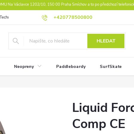
U Na Václavce 1202/10, 150 00 Praha Smíchov a to po předchozí telefonic
+420778500800
Technologie
Athlet Driven Inovation
Práva z vad reklamace
Ko
HLEDAT
Neopreny
Paddleboardy
SurfSkate
Liquid For
Comp CE