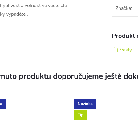
yblivost a volnost ve vestě ale
Značka
:
zky vypadáte..
Produkt n
Vesty
muto produktu doporučujeme ještě dok
a
Novinka
Tip