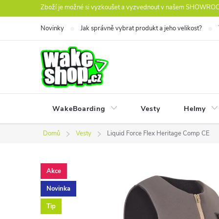
Přejít
Zboží je možné si vyzkoušet a vyzvednout v našem SHOWROOM
na
Novinky
Jak správně vybrat produkt a jeho velikost?
obsah
WakeBoarding
Vesty
Helmy
Domů
Vesty
Liquid Force Flex Heritage Comp CE
Akce
Novinka
Tip