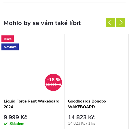
Akce
Novinka
–18 %
12 201 Kč
Liquid Force Rant Wakeboard
Goodboards Bonobo
2024
WAKEBOARD
9 999 Kč
14 823 Kč
Měrná
14 823 Kč / 1 ks
Skladem