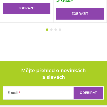
cena:
Skladem
ZOBRAZIT
ZOBRAZIT
Mějte přehled o novinkách
a slevách
Z
á
E-mail
ODEBÍRAT
p