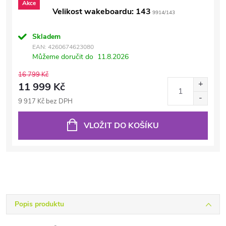
Akce
Velikost wakeboardu: 143
9914/143
Skladem
EAN:
4260674623080
Můžeme doručit do
11.8.2026
16 799 Kč
11 999 Kč
9 917 Kč bez DPH
VLOŽIT DO KOŠÍKU
Popis produktu