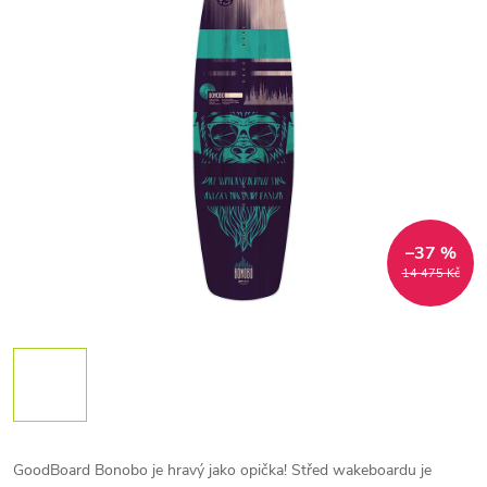
–37 %
14 475 Kč
GoodBoard Bonobo je hravý jako opička!
Střed wakeboardu je