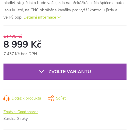
hladký, stejně jako bude vaše jízda na překážkách. Na špičce a patce
jsou kulaté, na CNC obráběné kanálky pro vyšší kontrolu jízdy a
veliký pop!
Detailní informace
14 475 Kč
8 999 Kč
7 437 Kč bez DPH
Měrná
cena:
ZVOLTE VARIANTU
Dotaz k produktu
Sdílet
Značka:
Goodboards
Záruka
:
2 roky