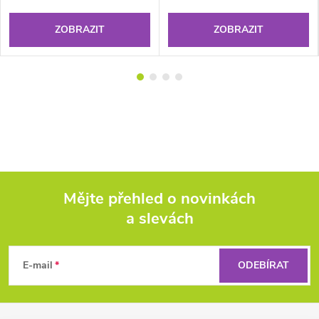
ZOBRAZIT
ZOBRAZIT
Mějte přehled o novinkách
a slevách
Z
á
E-mail
ODEBÍRAT
p