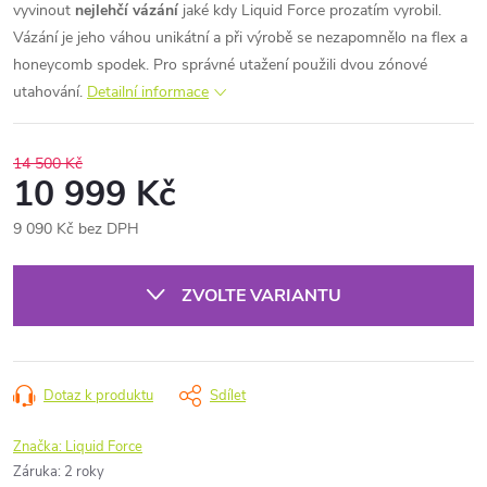
vyvinout
nejlehčí vázání
jaké kdy Liquid Force prozatím vyrobil.
Vázání je jeho váhou unikátní a při výrobě se nezapomnělo na flex a
honeycomb spodek. Pro správné utažení použili dvou zónové
utahování.
Detailní informace
14 500 Kč
10 999 Kč
9 090 Kč bez DPH
Měrná
cena:
ZVOLTE VARIANTU
Dotaz k produktu
Sdílet
Značka:
Liquid Force
Záruka
:
2 roky