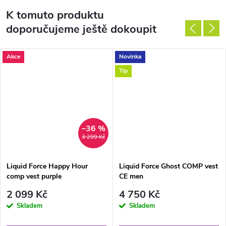
K tomuto produktu
doporučujeme ještě dokoupit
Akce
Novinka
Tip
–36 %
3 299 Kč
Liquid Force Happy Hour
Liquid Force Ghost COMP vest
comp vest purple
CE men
2 099 Kč
4 750 Kč
Skladem
Skladem