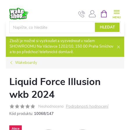
Přejít
NÁKUPNÍ
KOŠÍK
na
obsah
HLEDAT
Zboží je možné si vyzkoušet a vyzvednout v našem
SHOWROOMU Na Václavce 1202/10, 150 00 Praha Smíchov
a to po předchozí telefonické domluvě.
Wakeboardy
Liquid Force Illusion
wkb 2024
Podrobnosti hodnocení
Neohodnoceno
Kód produktu:
10068/147
Akce