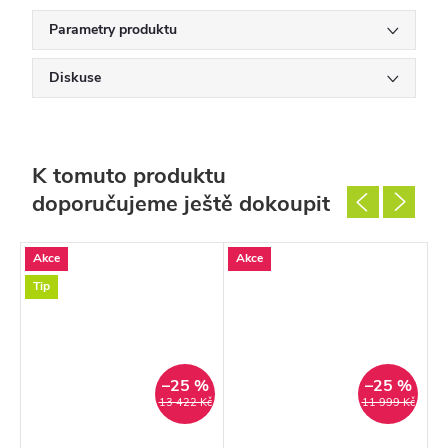
Parametry produktu
Diskuse
K tomuto produktu
doporučujeme ještě dokoupit
Akce
Akce
A
Tip
%
–25 %
–25 %
Kč
13 422 Kč
11 999 Kč