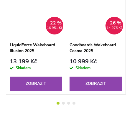
%
–22 %
–26 %
Kč
16 951 Kč
14 975 Kč
LiquidForce Wakeboard
Goodboards Wakeboard
G
Illusion 2025
Cosma 2025
D
13 199 Kč
10 999 Kč
Skladem
Skladem
ZOBRAZIT
ZOBRAZIT