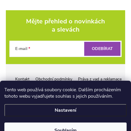
Mějte přehled o novinkách
a slevách
Z
á
E-mail
ODEBÍRAT
p
a
Kontakt
Obchodní podmínky
Práva z vad a reklamace
Záruka Liquid Force
Reklamační řád pro firmy
t
Tento web používá soubory cookie. Dalším procházením
tohoto webu vyjadřujete souhlas s jejich používáním.
í
Nastavení
📏
Copyright 2026
wakeshop.cz
. Všechna práva vyhrazena.
Souhlasím