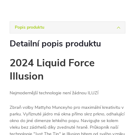
Popis produktu
Detailní popis produktu
2024 Liquid Force
Illusion
Nejmodernější technologie není žádnou ILUZÍ
Zbraň volby Mattyho Munceyho pro maximální kreativitu v
parku. Vyříznuté jádro má okna přímo skrz prkno, odhalující
okno do jiné dimenze lehkého popu. Navigujte se kolem
vleku bez zádrhelů díky zvednuté hraně. Průkopník naší
technologie "Just The Tip" je Illusion hitem od svého vzniku