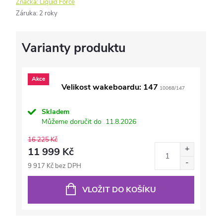
Značka:
Liquid Force
Záruka
:
2 roky
Akce
Velikost wakeboardu: 147
10068/147
Skladem
Můžeme doručit do
11.8.2026
16 225 Kč
11 999 Kč
9 917 Kč bez DPH
VLOŽIT DO KOŠÍKU