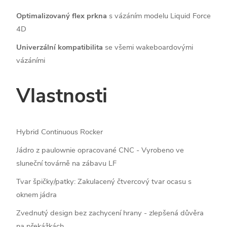
Optimalizovaný flex prkna
s vázáním modelu Liquid Force
4D
Univerzální kompatibilita
se všemi wakeboardovými
vázáními
Vlastnosti
Hybrid Continuous Rocker
Jádro z paulownie opracované CNC - Vyrobeno ve
sluneční továrně na zábavu LF
Tvar špičky/patky: Zakulacený čtvercový tvar ocasu s
oknem jádra
Zvednutý design bez zachycení hrany - zlepšená důvěra
na překážkách