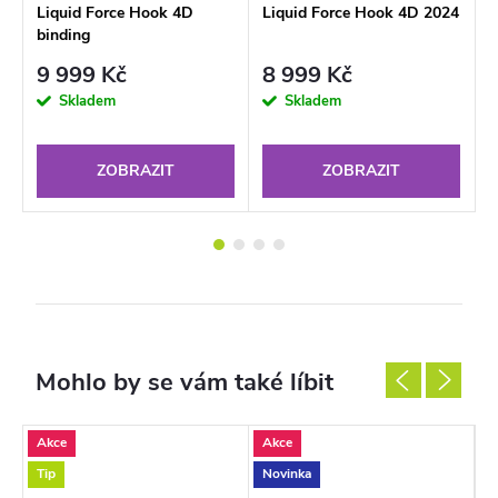
c
Liquid Force Hook 4D
Liquid Force Hook 4D 2024
L
binding
6
9 999 Kč
8 999 Kč
Skladem
Skladem
ZOBRAZIT
ZOBRAZIT
Akce
Akce
N
Tip
Novinka