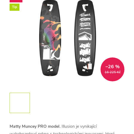
Tip
–26 %
16 225 Kč
Matty Muncey PRO model.
Illusion je vynikající
wakeboardové prkno s technologickými inovacemi, které