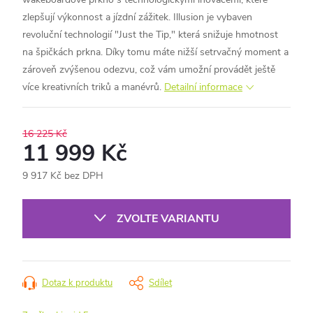
zlepšují výkonnost a jízdní zážitek.
Illusion je vybaven
revoluční technologií "Just the Tip," která snižuje hmotnost
na špičkách prkna. Díky tomu máte nižší setrvačný moment a
zároveň zvýšenou odezvu, což vám umožní provádět ještě
více kreativních triků a manévrů.
Detailní informace
16 225 Kč
11 999 Kč
9 917 Kč bez DPH
Měrná
cena:
ZVOLTE VARIANTU
Dotaz k produktu
Sdílet