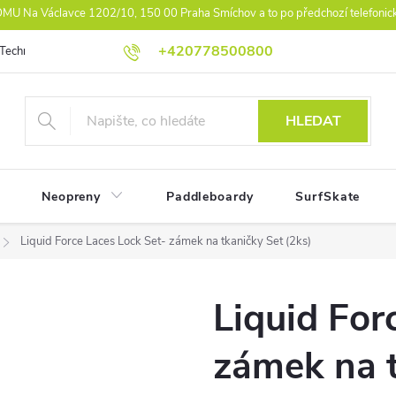
U Na Václavce 1202/10, 150 00 Praha Smíchov a to po předchozí telefonic
+420778500800
Technologie
Athlet Driven Inovation
Práva z vad reklamace
Ko
HLEDAT
Neopreny
Paddleboardy
SurfSkate
Liquid Force Laces Lock Set- zámek na tkaničky Set (2ks)
Liquid For
zámek na t