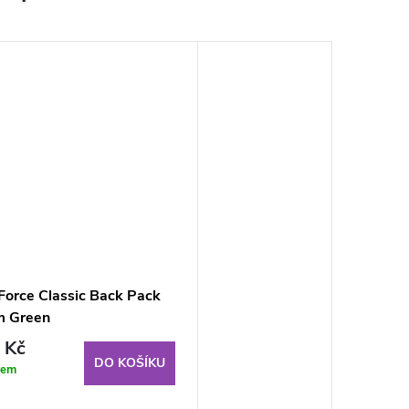
Force Classic Back Pack
m Green
 Kč
DO KOŠÍKU
dem