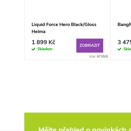
 Crimson
Liquid Force Hero Black/Gloss
BangP
Helma
1 899 Kč
3 47
BRAZIT
ZOBRAZIT
Skladem
Skl
Kód:
9171/S
Kód:
9735/S
Mějte přehled o novinkách