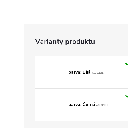
barva: Bílá
4139/BIL
barva: Černá
4139/CER