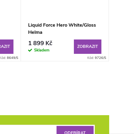
Liquid Force Hero White/Gloss
Liquid 
Helma
1 899 Kč
1 899
AZIT
ZOBRAZIT
Skladem
Sklad
Kód:
8649/S
Kód:
9726/S
ODEBÍRAT