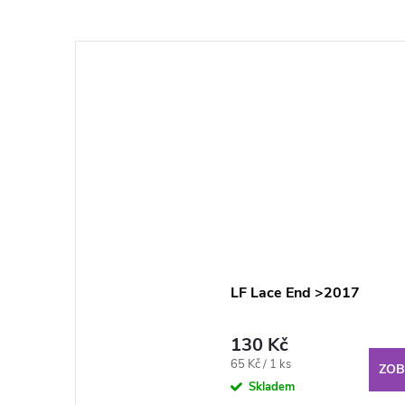
LF Lace End >2017
130 Kč
Měrná
65 Kč / 1 ks
ZOB
cena:
Skladem