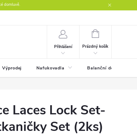
ké domluvě.
ntakty
NÁKUPNÍ
KOŠÍK
Prázdný košík
Přihlášení
Výprodej
Nafukovadla
Balanční desky
ce Laces Lock Set-
kaničky Set (2ks)