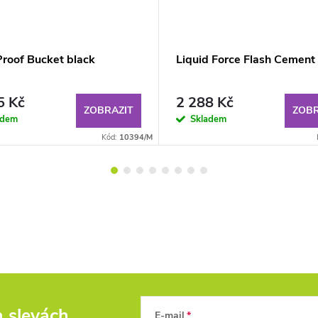
roof Bucket black
Liquid Force Flash Cement
5 Kč
2 288 Kč
ZOBRAZIT
ZOBR
adem
Skladem
Kód:
10394/M
a slevách
E-mail