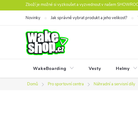
Přejít
Zboží je možné si vyzkoušet a vyzvednout v našem SHOWROOM
na
Novinky
Jak správně vybrat produkt a jeho velikost?
obsah
WakeBoarding
Vesty
Helmy
Domů
Pro sportovní centra
Náhradní a servisní díly