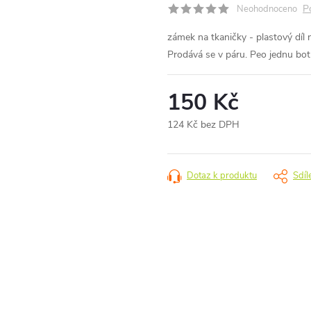
P
Neohodnoceno
zámek na tkaničky - plastový díl n
Prodává se v páru. Peo jednu bot
150 Kč
124 Kč bez DPH
Měrná
cena:
Dotaz k produktu
Sdíl