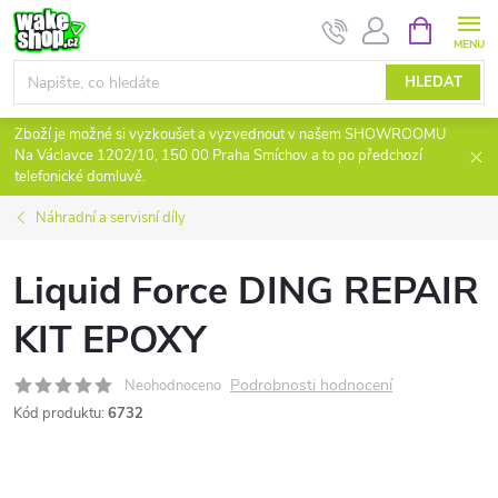
Přejít
NÁKUPNÍ
KOŠÍK
na
obsah
HLEDAT
Zboží je možné si vyzkoušet a vyzvednout v našem SHOWROOMU
Na Václavce 1202/10, 150 00 Praha Smíchov a to po předchozí
telefonické domluvě.
Náhradní a servisní díly
Liquid Force DING REPAIR
KIT EPOXY
Podrobnosti hodnocení
Neohodnoceno
Kód produktu:
6732