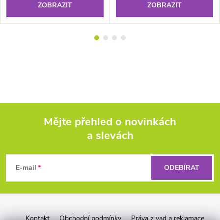
ZOBRAZIT
ZOBRAZIT
Mějte přehled o novinkách
a slevách
Z
á
E-mail
ODEBÍRAT
p
a
Kontakt
Obchodní podmínky
Práva z vad a reklamace