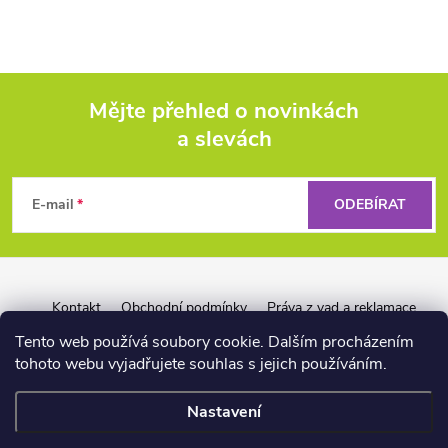
Mějte přehled o novinkách
a slevách
Z
á
E-mail
ODEBÍRAT
p
a
Kontakt
Obchodní podmínky
Práva z vad a reklamace
Záruka Liquid Force
Reklamační řád pro firmy
t
Tento web používá soubory cookie. Dalším procházením
tohoto webu vyjadřujete souhlas s jejich používáním.
í
Nastavení
📏