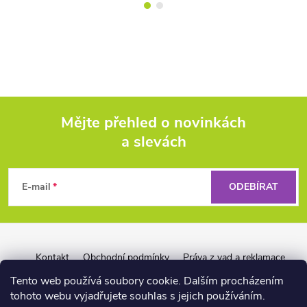
Mějte přehled o novinkách
a slevách
Z
á
E-mail
ODEBÍRAT
p
a
Kontakt
Obchodní podmínky
Práva z vad a reklamace
Záruka Liquid Force
Reklamační řád pro firmy
t
Tento web používá soubory cookie. Dalším procházením
tohoto webu vyjadřujete souhlas s jejich používáním.