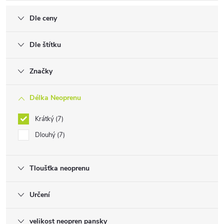
Dle ceny
Dle štítku
Značky
Délka Neoprenu
Krátký
7
Dlouhý
7
Tloušťka neoprenu
Určení
velikost neopren pansky