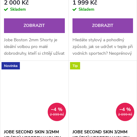
2 000 Kč
1 999 Kč
Skladem
Skladem
ZOBRAZIT
ZOBRAZIT
Jobe Boston 2mm Shorty je
Hledáte stylový a pohodlný
ideální volbou pro malé
způsob, jak se udržet v teple při
dobrodruhy, kteří si chtějí užívat
vodních sportech? Neoprénový
vodní sporty v maximálním
shorty Jobe Second Skin 3/2
Novinka
Tip
pohodlí! Tento plně strečový...
mm je přesně to, co...
–4 %
–4 %
2 099 Kč
2 099 Kč
JOBE SECOND SKIN 3/2MM
JOBE SECOND SKIN 3/2MM