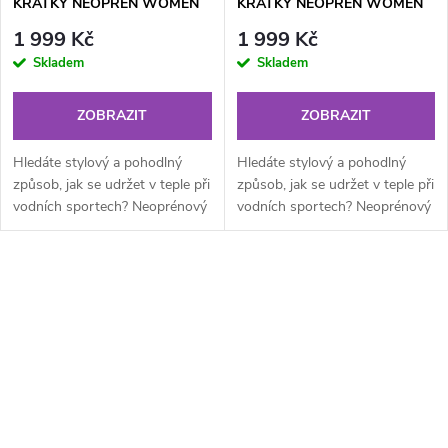
KRÁTKÝ NEOPREN WOMEN
KRÁTKÝ NEOPREN WOMEN
ROSE PINK
VINTAGE TEAL
1 999 Kč
1 999 Kč
Skladem
Skladem
ZOBRAZIT
ZOBRAZIT
Hledáte stylový a pohodlný
Hledáte stylový a pohodlný
způsob, jak se udržet v teple při
způsob, jak se udržet v teple při
vodních sportech? Neoprénový
vodních sportech? Neoprénový
shorty JobeSecond Skin 3/2
shorty Jobe Second Skin 3/2
mm je přesně to, co...
mm je přesně to, co...