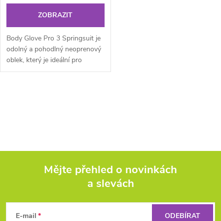
ZOBRAZIT
Body Glove Pro 3 Springsuit je
odolný a pohodlný neoprenový
oblek, který je ideální pro
všechny vodní sporty. Díky
kvalitním materiálům a...
O
v
l
á
Mějte přehled o novinkách
d
a slevách
Z
a
á
c
E-mail
ODEBÍRAT