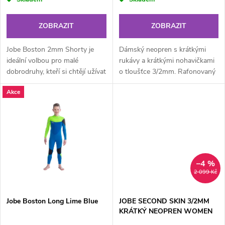
r
o
o
ZOBRAZIT
ZOBRAZIT
d
d
Jobe Boston 2mm Shorty je
Dámský neopren s krátkými
u
ideální volbou pro malé
rukávy a krátkými nohavičkami
dobrodruhy, kteří si chtějí užívat
o tloušťce 3/2mm. Rafonovaný
u
vodní sporty v maximálním
přední zip umožnuje snadné
k
Akce
pohodlí! Tento plně strečový...
oblékání a ploché švy jsou
k
příjemné...
t
t
ů
ů
–4 %
2 099 Kč
Jobe Boston Long Lime Blue
JOBE SECOND SKIN 3/2MM
KRÁTKÝ NEOPREN WOMEN
MIDNIGHT BLUE