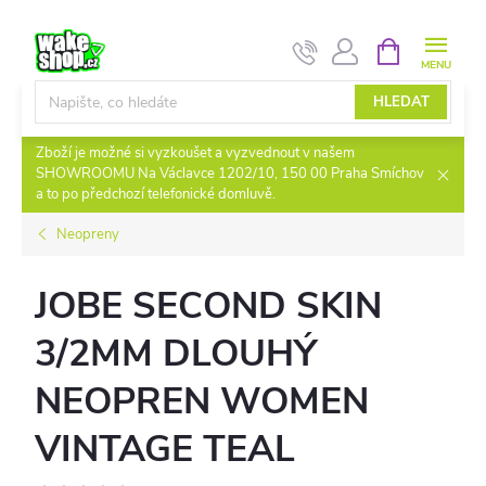
Přejít
NÁKUPNÍ
na
KOŠÍK
obsah
HLEDAT
Zboží je možné si vyzkoušet a vyzvednout v našem
SHOWROOMU Na Václavce 1202/10, 150 00 Praha Smíchov
a to po předchozí telefonické domluvě.
Neopreny
JOBE SECOND SKIN
3/2MM DLOUHÝ
NEOPREN WOMEN
VINTAGE TEAL