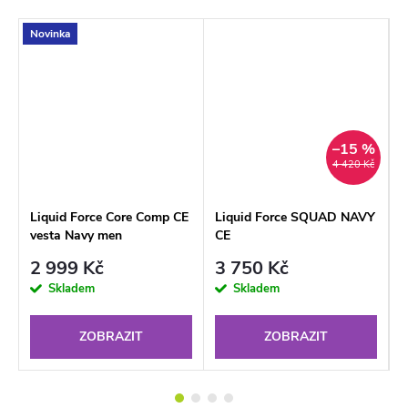
Novinka
A
–15 %
4 420 Kč
Liquid Force Core Comp CE
Liquid Force SQUAD NAVY
J
vesta Navy men
CE
L
2 999 Kč
3 750 Kč
Skladem
Skladem
ZOBRAZIT
ZOBRAZIT