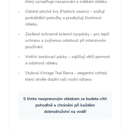
který usnadňuje nasazování a svlékání obleku.
Odolné ploché švy (Flatlock seams) – snižují
podráždění pokožky a prodlužují životnost
obleku.
Zesílené ochranné kolenní vycpávky – pro lepší
ochranu a zvýšenou odolnost při intenzivním
používání.
Vnitřní zesilovací pásky – zajišťují větší pevnost
a odolnost obleku.
Stylová Vintage Teal Barva – elegantní vzhled,
který skvěle doplní vaši vodní výbavu.
S tímto neoprenovým oblekem se budete cítit
pohodlně a chráněni při každém
dobrodružství na vodě!