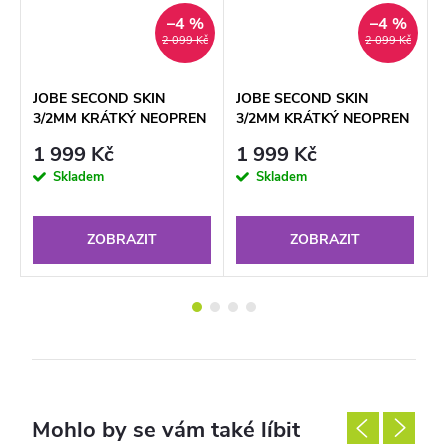
%
–4 %
–4 %
č
2 099 Kč
2 099 Kč
JOBE SECOND SKIN
JOBE SECOND SKIN
J
3/2MM KRÁTKÝ NEOPREN
3/2MM KRÁTKÝ NEOPREN
3
WOMEN ROSE PINK
WOMEN MIDNIGHT BLUE
W
1 999 Kč
1 999 Kč
Skladem
Skladem
ZOBRAZIT
ZOBRAZIT