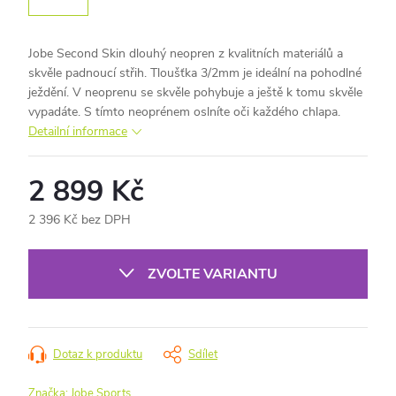
Jobe
Second Skin dlouhý neopren z kvalitních materiálů a
skvěle padnoucí střih. Tloušťka 3/2mm je ideální na pohodlné
ježdění. V neoprenu se skvěle pohybuje a ještě k tomu skvěle
vypadáte. S tímto neoprénem oslníte oči každého chlapa.
Detailní informace
2 899 Kč
2 396 Kč bez DPH
Měrná
cena:
ZVOLTE VARIANTU
Dotaz k produktu
Sdílet
Značka:
Jobe Sports