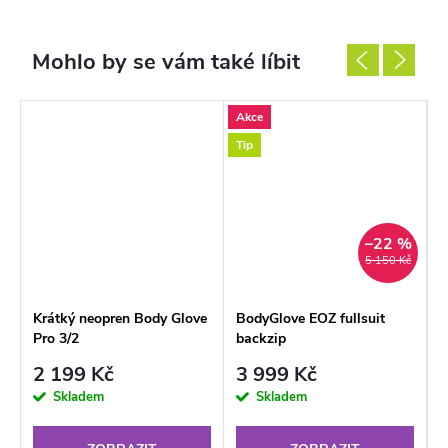
Akce
A
Tip
N
T
%
–22 %
č
5 150 Kč
Krátký neopren Body Glove
BodyGlove EOZ fullsuit
L
Pro 3/2
backzip
C
2 199 Kč
3 999 Kč
Skladem
Skladem