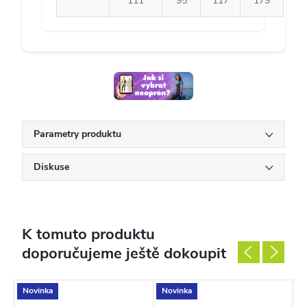
111
95
117
179
Parametry produktu
Diskuse
K tomuto produktu
doporučujeme ještě dokoupit
Novinka
Novinka
T