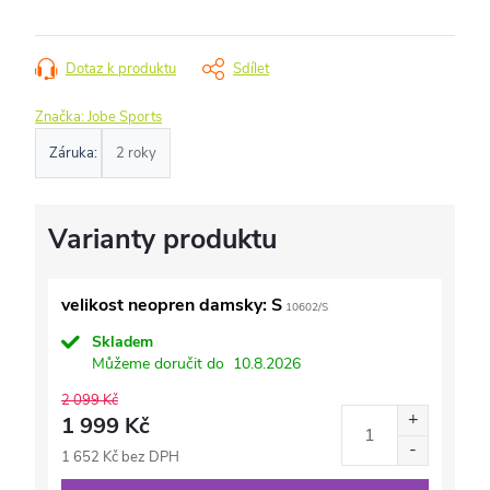
Dotaz k produktu
Sdílet
Značka:
Jobe Sports
Záruka
:
2 roky
velikost neopren damsky: S
10602/S
Skladem
Můžeme doručit do
10.8.2026
2 099 Kč
1 999 Kč
1 652 Kč bez DPH