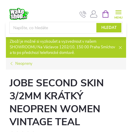
Přejít
NÁKUPNÍ
na
KOŠÍK
obsah
HLEDAT
Zboží je možné si vyzkoušet a vyzvednout v našem
SHOWROOMU Na Václavce 1202/10, 150 00 Praha Smíchov
a to po předchozí telefonické domluvě.
Neopreny
JOBE SECOND SKIN
3/2MM KRÁTKÝ
NEOPREN WOMEN
VINTAGE TEAL