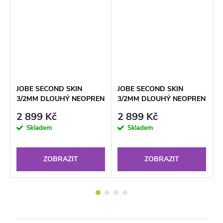
%
č
JOBE SECOND SKIN
JOBE SECOND SKIN
N
3/2MM DLOUHÝ NEOPREN
3/2MM DLOUHÝ NEOPREN
WOMEN ROSE PINK
WOMEN VINTAGE TEAL
2 899 Kč
2 899 Kč
Skladem
Skladem
ZOBRAZIT
ZOBRAZIT