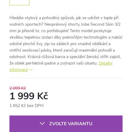
Hledáte stylový a pohodlný způsob, jak se udržet v teple při
vodních sportech? Neoprénový shorty Jobe
Second Skin 3/2
mm je přesně to, co potřebujete! Tento model poskytuje
skvělou tepelnou izolaci díky pokročilým technologiím a nabízí
odolné ploché švy, zip na zádech pro snadné oblékání a
vnitřní zesilovací pásky, které zaručují maximální pohodlí a
odolnost. Krásná růžová barva a speciální ženský střih zajistí,
že oblek perfektně padne a zvýrazní vaši siluetu.
Detailní
informace
2 099 Kč
1 999 Kč
1 652 Kč bez DPH
Měrná
cena:
ZVOLTE VARIANTU