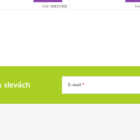
Kód:
10817/XS/
Kó
a slevách
E-mail