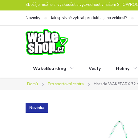
Přejít
Zboží je možné si vyzkoušet a vyzvednout v našem SHOWROOM
na
Novinky
Jak správně vybrat produkt a jeho velikost?
obsah
WakeBoarding
Vesty
Helmy
Domů
Pro sportovní centra
Hrazda WAKEPARX 32 
Novinka