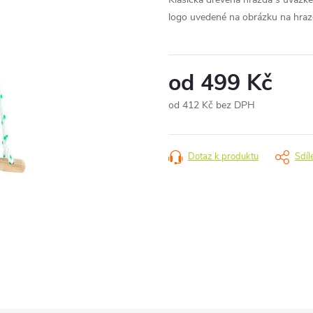
logo uvedené na obrázku na hraz
od
499 Kč
od
412 Kč
bez DPH
Měrná
cena:
Dotaz k produktu
Sdíl