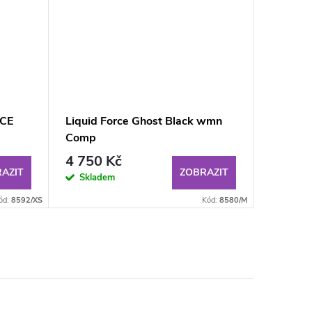
 CE
Liquid Force Ghost Black wmn
Liquid 
Comp
BLK/G
4 750 Kč
1 559
AZIT
ZOBRAZIT
Skladem
Sklad
ód:
8592/XS
Kód:
8580/M