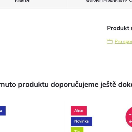
DISKUZE
SOUVISEJÍCÍ PRODUKTY
Produkt n
Pro spor
muto produktu doporučujeme ještě dok
a
Akce
–
Novinka
3
Tip