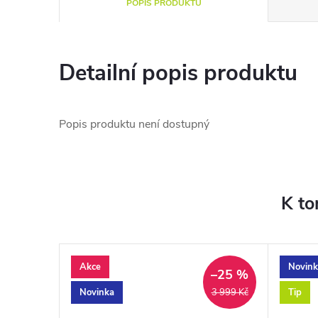
POPIS PRODUKTU
Detailní popis produktu
Popis produktu není dostupný
K to
Akce
Novink
–25 %
Novinka
Tip
3 999 Kč