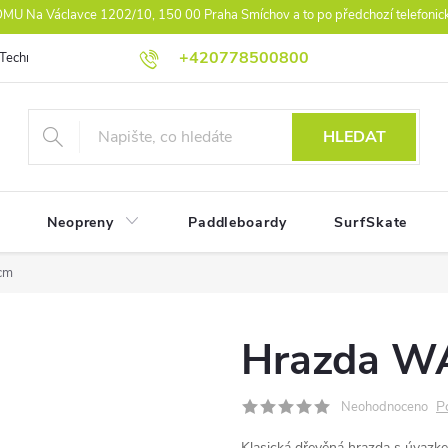
U Na Václavce 1202/10, 150 00 Praha Smíchov a to po předchozí telefonic
+420778500800
Technologie
Athlet Driven Inovation
Práva z vad reklamace
Ko
HLEDAT
Neopreny
Paddleboardy
SurfSkate
cm
Hrazda W
P
Neohodnoceno
Klasická dřevěná hrazda s úvazk