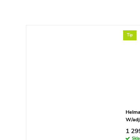
Tip
Helma
W/adj
1 29
Skl