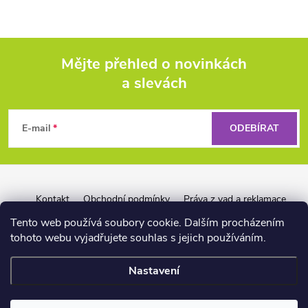
Mějte přehled o novinkách
a slevách
Z
á
E-mail
ODEBÍRAT
p
a
Kontakt
Obchodní podmínky
Práva z vad a reklamace
Záruka Liquid Force
Reklamační řád pro firmy
t
Tento web používá soubory cookie. Dalším procházením
tohoto webu vyjadřujete souhlas s jejich používáním.
í
Nastavení
📏
Copyright 2026
wakeshop.cz
. Všechna práva vyhrazena.