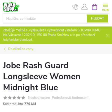
Přejít
NÁKUPNÍ
KOŠÍK
na
obsah
HLEDAT
Zboží je možné si vyzkoušet a vyzvednout v našem SHOWROOMU
Na Václavce 1202/10, 150 00 Praha Smíchov a to po předchozí
telefonické domluvě.
Oblečení do vody
Jobe Rash Guard
Longsleeve Women
Midnight Blue
Podrobnosti hodnocení
Neohodnoceno
Kód produktu:
7791/M