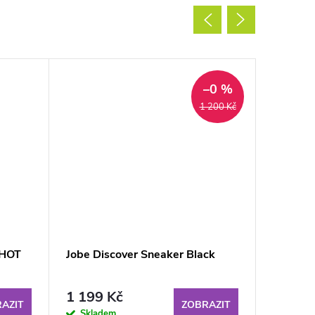
–0 %
1 200 Kč
 HOT
Jobe Discover Sneaker Black
Jobe Ra
Women 
1 199 Kč
1 052
AZIT
ZOBRAZIT
Skladem
Sklad