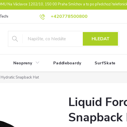
U Na Václavce 1202/10, 150 00 Praha Smíchov a to po předchozí telefonic
+420778500800
Technologie
Athlet Driven Inovation
Práva z vad reklamace
Ko
HLEDAT
Neopreny
Paddleboardy
SurfSkate
e Hydratic Snapback Hat
Liquid For
Snapback 