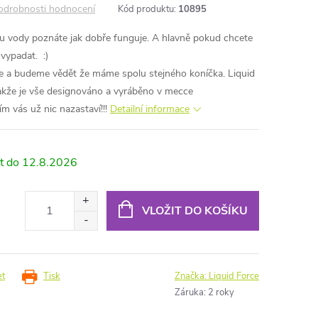
odrobnosti hodnocení
Kód produktu:
10895
 u vody poznáte jak dobře funguje. A hlavně pokud chcete
 vypadat. :)
e a budeme vědět že máme spolu stejného koníčka. Liquid
kže je vše designováno a vyráběno v mecce
m vás už nic nazastaví!!!
Detailní informace
12.8.2026
VLOŽIT DO KOŠÍKU
et
Tisk
Značka:
Liquid Force
Záruka
:
2 roky