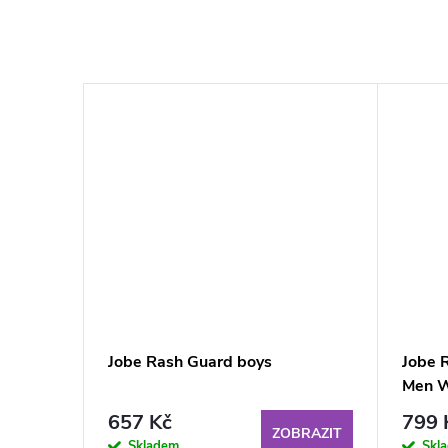
eeve
Jobe Rash Guard boys
Jobe 
Men W
657 Kč
799 
BRAZIT
ZOBRAZIT
Skladem
Skl