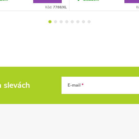
Kód:
7788/XL
K
a slevách
E-mail