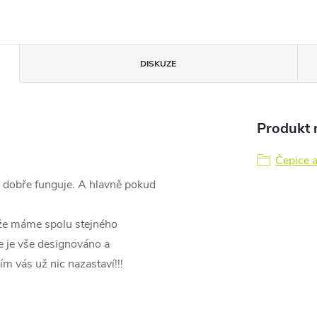
DISKUZE
Produkt n
Čepice 
k dobře funguje. A hlavně pokud
že máme spolu stejného
e je vše designováno a
 vás už nic nazastaví!!!