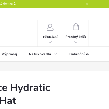
ké domluvě.
ntakty
NÁKUPNÍ
KOŠÍK
Prázdný košík
Přihlášení
Výprodej
Nafukovadla
Balanční desky
ce Hydratic
Hat