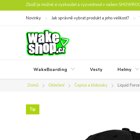
Přejít
Zboží je možné si vyzkoušet a vyzvednout v našem SHOWROOM
na
Novinky
Jak správně vybrat produkt a jeho velikost?
obsah
WakeBoarding
Vesty
Helmy
Domů
Oblečení
Čepice a klobouky
Liquid Forc
Tip