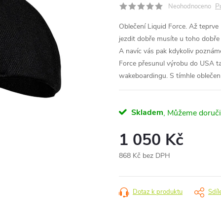
P
Neohodnoceno
Oblečení Liquid Force. Až teprve
jezdit dobře musíte u toho dobře
A navíc vás pak kdykoliv poznám
Force přesunul výrobu do USA ta
wakeboardingu. S tímhle oblečení
Skladem
1 050 Kč
868 Kč bez DPH
Měrná
cena:
Dotaz k produktu
Sdíl