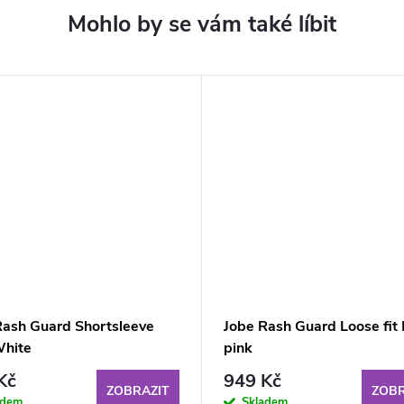
Rash Guard Shortsleeve
Jobe Rash Guard Loose fit
hite
pink
Kč
949 Kč
ZOBRAZIT
ZOBR
adem
Skladem