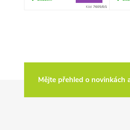
Kód:
7002/M
Kód:
7605/0/1
Mějte přehled o novinkách
Z
á
p